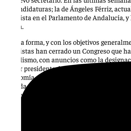
precandidaturas; la de Ángeles Férriz, actu
Socialista en el Parlamento de Andalucía, y 
Arjona.
De esta forma, y con los objetivos generalm
socialistas han cerrado un Congreso que ha
simbolismo, con anuncios como la
designac
primer presidente de la Junta de Andalucía 
autonomía- como nuevo Presidente de Hono
llamada a recuperar el «andalucismo de izqu
la autonomía que, según consideran desde el
por el Gobierno popular.
Descubre más noticias de
101Tv
en las rede
sociales:
Instagram
,
Facebook
,
Tik Tok
o
X
.