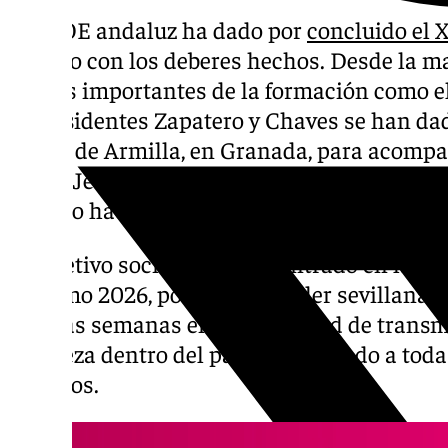
El PSOE andaluz ha dado por
concluido el 
partido con los deberes hechos. Desde la 
figuras importantes de la formación como e
expresidentes Zapatero y Chaves se han dad
Ferias de Armilla, en Granada, para acompa
María Jesús Montero en un acto que quiere m
camino hacia el Gobierno de la Junta.
El objetivo socialista está centrado en las 
próximo 2026, por lo que la líder sevillana 
últimas semanas en la necesidad de transm
fortaleza dentro del partido, evitando a toda
internos.