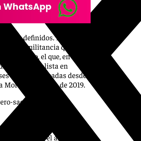
n bien definidos. Por un
 ante la militancia qué
po ejecutivo
, el que, en
ndidatura socialista en
fases más complicadas desde
ma Moreno en enero de 2019.
ero-saca-adelante-su-
encuentran figuras como el
Daniel Pérez
, y el almeriense,