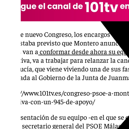
En este nuevo Congreso, los encargos estaba
lado estaba previsto que Montero anunciase
cargos van a
conformar desde ahora su equi
definitiva, va a trabajar para relanzar la ca
Andalucía, que viene viviendo una de sus 
la llegada al Gobierno de la Junta de Juan
https://www.101tv.es/congreso-psoe-a-mont
ejecutiva-con-un-945-de-apoyo/
La presentación de su equipo -en el que se 
actual secretario general del PSOE Málaga,