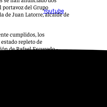
al portavoz del Grupo
Youtube
la de Juan Latorre, alcalde de
ente cumplidos, los
 estado repleto de
ión de Rafael Escuredo
-
tras la conquista de la
r del PSOE andaluz y la
ierdas» tras el «vaciado» de
 partido, viene realizándose
s
 Puedes ponerte en contacto