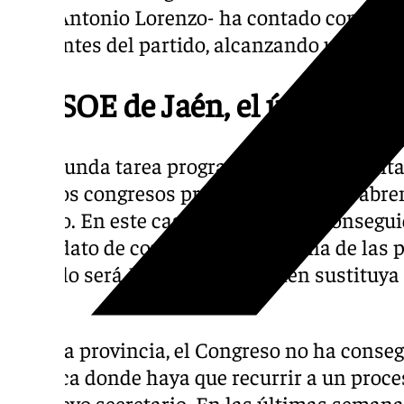
Juan Antonio Lorenzo- ha contado con un ab
militantes del partido, alcanzando un 94, 5
El PSOE de Jaén, el único que 
La segunda tarea programada para esta cita
ante los congresos provinciales que se abre
febrero. En este caso, el partido ha consegu
candidato de consenso en cada una de las p
ejemplo será Josele Aguilar quien sustituya 
Jaén.
En esta provincia, el Congreso no ha conseg
la única donde haya que recurrir a un proce
un nuevo secretario. En las últimas seman