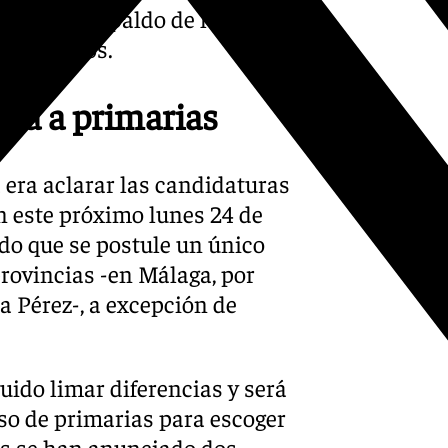
soluto respaldo de los
% de apoyos.
irá a primarias
 era aclarar las candidaturas
n este próximo lunes 24 de
ido que se postule un único
rovincias -en Málaga, por
a Pérez-, a excepción de
uido limar diferencias y será
so de primarias para escoger
as se han anunciado dos