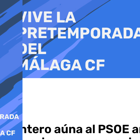
Ir
al
contenido
Montero aúna al PSOE an