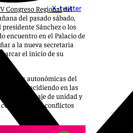
XV Congreso Regional
del
X-twitter
mañana del pasado sábado,
l presidente Sánchez o los
o encuentro en el Palacio de
ñar a la nueva secretaria
arcar el inicio de su
elecciones autonómicas del
ha venido incidiendo en las
itir un mensaje de unidad y
 costa posibles conflictos