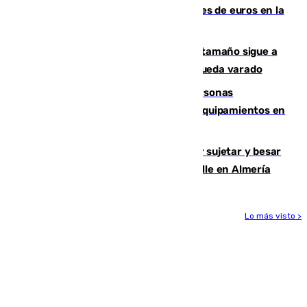
Sevilla ha invertido más de 6 millones de euros en la
transformación de su casco histórico
Susto en Marbella: un atún de gran tamaño sigue a
un bañista hasta la orilla de la playa y queda varado
Emvisesa refuerza la atención a personas
vulnerables con cesión de viviendas y equipamientos en
Sevilla
Condenado a dos años de cárcel por sujetar y besar
a una menor tras abordarla en plena calle en Almería
Lo más visto >
Más noticias
Ver más >