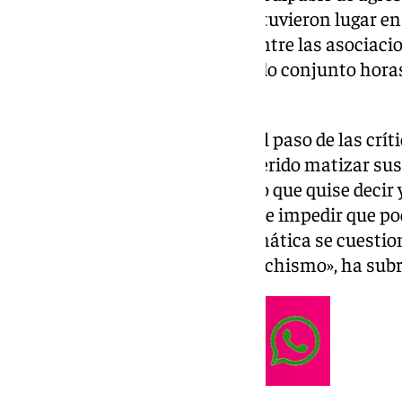
prisión. Sus declaraciones, que tuvieron lugar e
de Jaén, levantaron ampollas entre las asociacion
cuales emitieron un comunicado conjunto horas 
presunción de inocencia.
Este lunes, Montero ha salido al paso de las crít
mensaje en su perfil de X ha querido matizar su
en su postura frente al caso: «Lo que quise decir
presunción de inocencia no debe impedir que p
rechazo a que de manera sistemática se cuestio
víctimas de agresiones y del machismo», ha sub