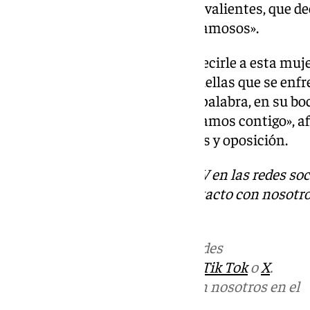
testimonio de mujeres jóvenes, valientes, que de
poderosos, a los grandes, a los famosos».
«Por eso desde aquí queremos decirle a esta mu
con ella, estamos con todas aquellas que se enf
reclamar la dignidad que en su palabra, en su boc
nosotras. No está sola, aquí estamos contigo», a
a la polémica posterior de jueces y oposición.
Descubre más noticias de 101TV en las redes soc
Tok
o
X
. Puedes ponerte en contacto con nosotro
informativos@101tv.es
Más noticias de
101TV
en las redes
sociales:
Instagram
,
Facebook
,
Tik Tok
o
X
.
Puedes ponerte en contacto con nosotros en el
correo
informativos@101tv.es