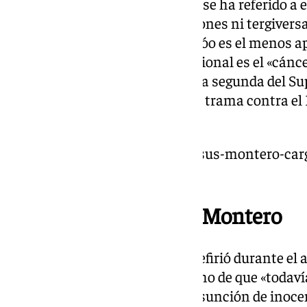
Montero, por su parte, también se ha referido a e
afirmando que no acepta «lecciones ni tergiversa
el partido de Alberto Núñez Feijóo es el menos 
dicho que el Tribunal Constitucional es el «cánc
vanagloriaba de controlar la sala segunda del Su
aseguraba que la Gürtel era una trama contra el 
mensaje.
https://www.101tv.es/maria-jesus-montero-carg
alves/
Las declaraciones de Montero
El pasado sábado, Montero se refirió durante el 
catalogar de «vergüenza» el hecho de que «todaví
una víctima y se diga que la presunción de inoce