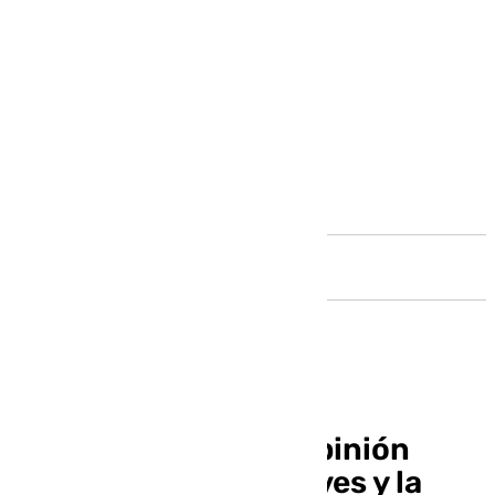
Andalucía
Montero matiza su opinión
sobre el caso Dani Alves y la