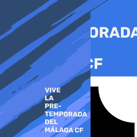
Ir
al
contenido
Tiktok