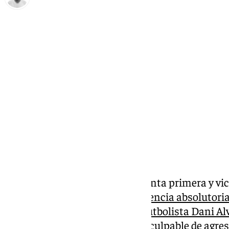
Antonio López
lunes, 31 marzo 2025, 16:38
Compartir:
El pasado sábado la vicepresidenta primera y vi
catalogó de «vergüenza» la sentencia absolutoria
Justicia de Cataluña (TSJC) al futbolista Dani Al
sentencia previa que le declaró culpable de agres