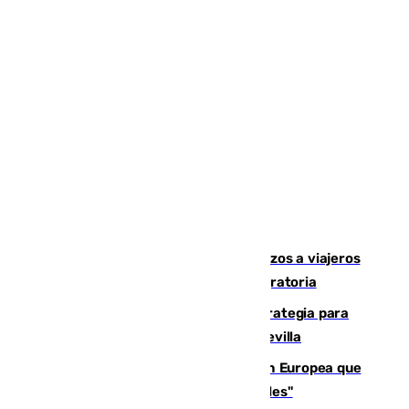
España establece controles fronterizos a viajeros
procedentes de Italia por la presión migratoria
El Ayuntamiento desarrolla una estrategia para
recuperar la identidad patrimonial de Sevilla
España e Italia garantizan a la Unión Europea que
sus controles fronterizos son "temporales"