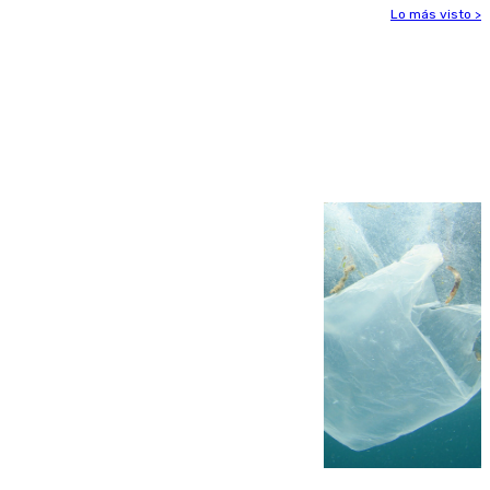
Lo más visto >
Más noticias
Ver más >