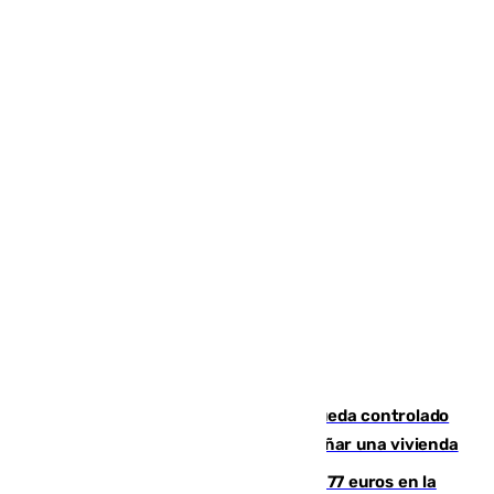
El incendio forestal de San Roque queda controlado
tras obligar a evacuar a 19 familias y dañar una vivienda
Los malagueños gastarán de media 77 euros en la