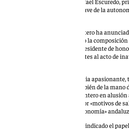
comprometido a proponer a Rafael Escuredo, pri
etapa constitucional y figura clave de la auton
del PSOE en Andalucía.
En ese punto, María Jesús Montero ha anunciado
cuando se votará en el Congreso la composición
dirección del PSOE-A- será el presidente de hon
reconocimiento que los asistentes al acto de in
cerrada ovación.
«Todos sabemos que esta historia apasionante, 
de este partido; y entonces también de la mano 
más señeros», ha defendido Montero en alusión 
estar presente en el congreso por «motivos de sa
entre los «diseñadores de la autonomía» andaluz
En su discurso, Montero ha reivindicado el papel 