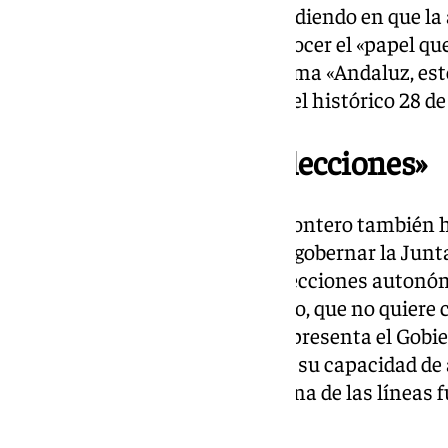
autogobierno de Andalucía, incidiendo en que la 
entonces consistió en no reconocer el «papel que
Historia», ejemplificado en el lema «Andaluz, es
promovió UCD en la consulta del histórico 28 de 
«Vamos a ganar las elecciones»
A lo largo de su intervención, Montero también 
andaluz está listo para volver a gobernar la Junt
que el partido «va a ganar las elecciones auton
mucha gente que no quiere ruido, que no quiere 
a esa Andalucía victimista que presenta el Gobi
responsabilidades ni desarrolla su capacidad de
Estatuto de Autonomía como una de las líneas f
ha criticado.