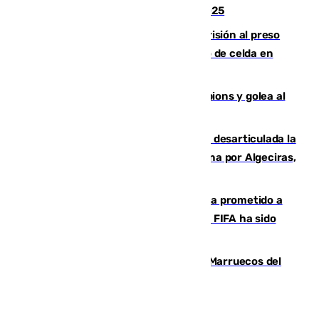
Feria de Málaga 2026, menos que en 2025
El Supremo ratifica los 17 años de prisión al preso
que mató estrangulado a su compañero de celda en
Morón
El Betis supera el examen de Champions y golea al
Arsenal en Dublín (1-3)
Golpe internacional al narcotráfico: desarticulada la
red que introdujo 21 toneladas de cocaína por Algeciras,
Málaga y Valencia
El Gobierno niega que Infantino haya prometido a
Marruecos la final del Mundial 2030: "La FIFA ha sido
tajante"
Podemos y Sumar piden expulsar a Marruecos del
Mundial de 2030 tras la crisis de Ceuta