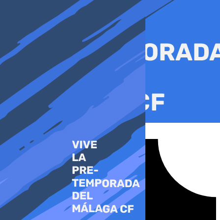
Ir
al
contenido
Tiktok