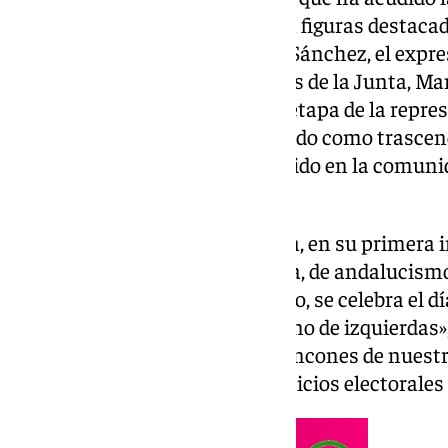
María Jesús Montero, junto con figuras destacad
presidente del Gobierno, Pedro Sánchez, el expr
Zapatero o los que fueran líderes de la Junta, M
cita -que inicia oficialmente la etapa de la repr
secretaria general- se ha señalado como trascend
asuntos sobre el futuro del partido en la comunid
las elecciones de 2026.
Ante tales cargos y la militancia, en su primera
como no podía ser de otra forma, de andalucis
que esta semana, el 28 de febrero, se celebra el d
Concretamente del «andalucismo de izquierdas», 
quiere «impulsar en todos los rincones de nuestra
los socialistas de cara a los comicios electorales