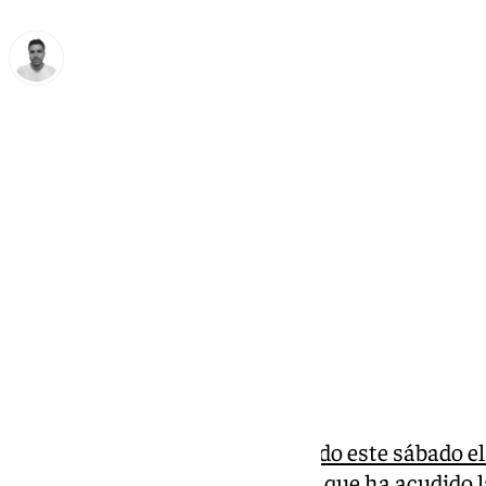
Antonio López
sábado, 22 febrero 2025, 14:55
Compartir:
El PSOE Andalucía ha
inaugurado este sábado el
partido en Armilla (Granada)
, al que ha acudido 