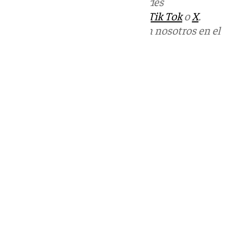
Más noticias de
101TV
en las redes
sociales:
Instagram
,
Facebook
,
Tik Tok
o
X
.
Puedes ponerte en contacto con nosotros en el
correo
informativos@101tv.es
Tags:
Últimas noticias