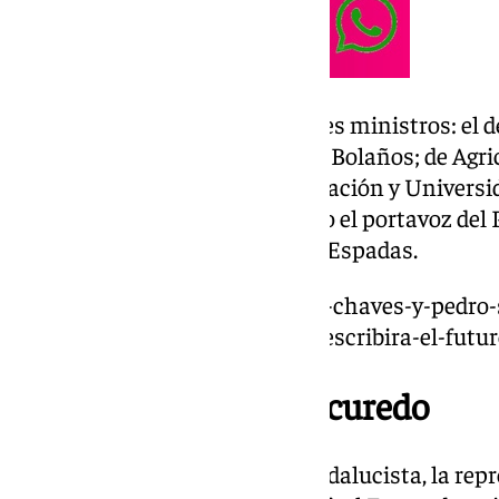
Al acto también han acudido tres ministros: el de
Relaciones con las Cortes, Félix Bolaños; de Agr
Luis Planas, y de Ciencia, Innovación y Univer
han participado en el encuentro el portavoz del 
general del PSOE andaluz Juan Espadas.
https://www.101tv.es/zapatero-chaves-y-pedro-
congreso-del-psoe-a-donde-se-escribira-el-futu
Reconocimiento a Escuredo
Como prueba de su promesa andalucista, la repr