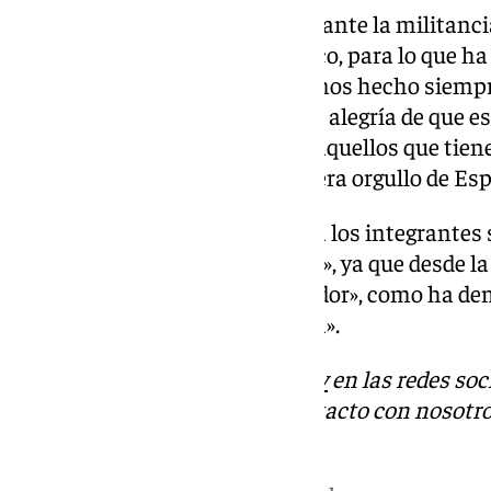
La vicepresidente ha mostrado ante la militanc
revalidar el gobierno autonómico, para lo que ha
«Lo vamos a hacer, como lo hemos hecho siempre
pero, sobre todo, contagiando la alegría de que 
es posible una esperanza para aquellos que tien
sobre una sanidad pública que era orgullo de Es
Con esto, Montero ha llamado a los integrantes s
promoviendo un «partido unido», ya que desde l
e imbatible» y un «partido ganador», como ha d
adversas a lo largo de la historia».
Descubre más noticias de
101Tv
en las redes soc
Tok
o
X
. Puedes ponerte en contacto con nosotro
informativos@101tv.es