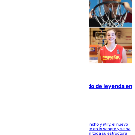
06.08.2026
La familia Hernangómez: un legado de leyenda en
el mundo del baloncesto
Desde los padres hasta la hermana junto a Francho y Willy, el nuevo
jugador del Unicaja lleva este magnífico deporte en la sangre y se ha
ido inculcando de generación en generación en toda su estructura