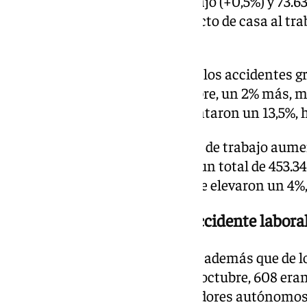
produjeron en el centro de trabajo (+0,5%) y 73.63
(los que se producen en el trayecto de casa al tr
interanual del 4,1%.
Según la estadística de Trabajo, los accidentes g
totalizaron en 3.171 hasta octubre, un 2% más, mi
itínere’ de carácter grave aumentaron un 13,5%, h
Los accidentes leves en jornada de trabajo aume
primeros meses del año, hasta un total de 453.341
itínere’ calificados como leves se elevaron un 4%,
Mueren 56 autónomos en accidente laboral
La estadística de Trabajo revela además que de l
perdieron la vida en un a hasta octubre, 608 era
2023 (+12,8%), y 56 eran trabajadores autónomo