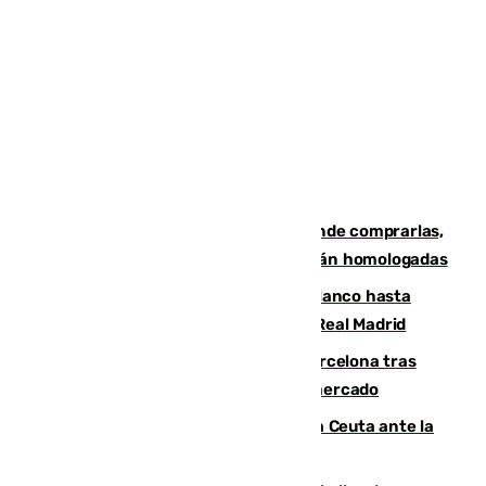
Gafas para el eclipse solar 2026: dónde comprarlas,
dónde conseguirlas y cómo saber si están homologadas
Vinícius Júnior seguirá vestido de blanco hasta
2032 tras cerrar su renovación con el Real Madrid
Rodrigo negocia su fichaje por el Barcelona tras
romper con el Madrid y revoluciona el mercado
El Rey traslada a Vivas su respaldo a Ceuta ante la
crisis migratoria