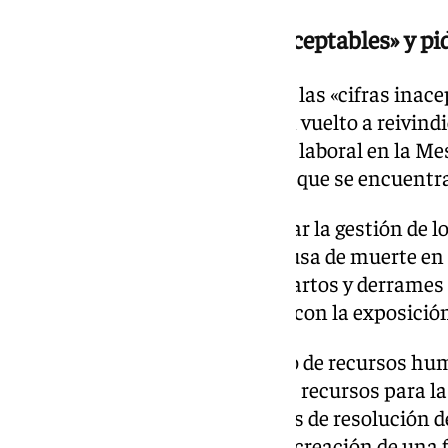
UGT lamenta las «cifras inaceptables» y p
El sindicato UGT ha lamentado las «cifras inace
registradas hasta octubre y han vuelto a reivind
Choque contra la siniestralidad laboral en la Me
prevención de riesgos laborales que se encuentr
Entre las medidas, piden mejorar la gestión de lo
empresas, ya que la primera causa de muerte en 
jornada laboral han sido los infartos y derrames
que podrían estar relacionados con la exposición
También reclaman un aumento de recursos huma
Inspección de Trabajo, mayores recursos para la 
Laboral para reducir los tiempos de resolución d
de Juzgados especializados y la creación de una f