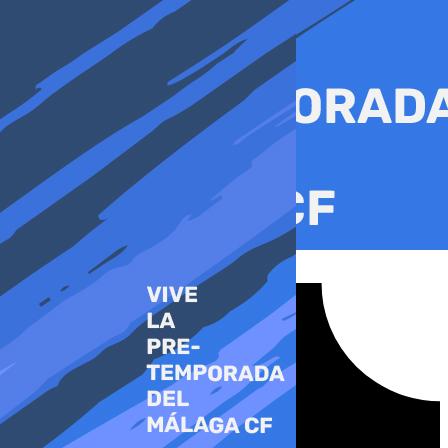
Ir
al
contenido
Tiktok