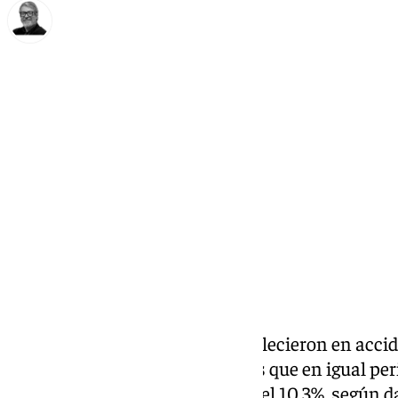
Francisco Marmolejo
sábado, 14 diciembre 2024, 13:53
Compartir:
Un total de 664 trabajadores fallecieron en accid
primeros meses del año, 62 más que en igual per
relativos implica un aumento del 10,3%, según d