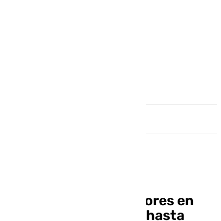
Andalucía
Mueren 664 trabajadores en
accidentes laborales hasta