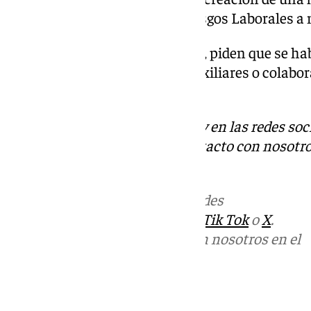
territorial de Prevención de Riesgos Laborales a n
Hasta que esto se haga efectivo, piden que se hab
Seguridad del Estado, como «auxiliares o colabor
Trabajo.
Descubre más noticias de 101Tv en las redes soc
Tok
o
X
. Puedes ponerte en contacto con nosotro
informativos@101tv.es
.
Más noticias de
101TV
en las redes
sociales:
Instagram
,
Facebook
,
Tik Tok
o
X
.
Puedes ponerte en contacto con nosotros en el
correo
informativos@101tv.es
Tags: