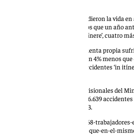
(-11,1%).
Del total de autónomos que perdieron la vida en a
en su centro de trabajo, 11 menos que un año an
fallecieron en un siniestro ‘in itínere’, cuatro má
En total, los trabajadores por cuenta propia suf
accidentes laborales con baja, un 4% menos que 
con descensos del 4,1% en los accidentes ‘in itíne
jornada de trabajo.
Asimismo, según los datos provisionales del Mini
meses del año se notificaron 466.639 accidentes 
que en el mismo periodo de 2023.
https://www.101tv.es/mueren-68-trabajadores-e
junio-en-andalucia-un-79-mas-que-en-el-mism