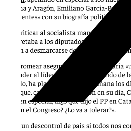
Mancha y Aragón, Emiliano García-Page y J
«coherentes» con su biografía política.
Tras criticar al socialista manchego que di
haga, retaba a los diputados nacionales de
Aragón a desmarcarse del pacto con ERC en
Tras bromear asegurando que necesitaría «
responder al líder del principal partido de 
ejemplo, ha planteado que «si mañana los d
dicen que, como ya prometieron en su día, 
régimen especial, algo que dijo el PP en Cata
cosa en el Congreso? ¿Lo va a tolerar?».
«Sería un descontrol de país si todos nos