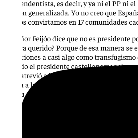
independentista, es decir, y ya ni el PP ni e
opinión generalizada. Yo no creo que Españ
que nos convirtamos en 17 comunidades cad
«El señor Feijóo dice que no es presidente p
hubiera querido? Porque de esa manera se 
invitaciones a casi algo como transfugismo 
añadido el presidente castellanomanchego, 
no se atrevió a intentar negociar con Junts p
llegara a la Moncloa, ha insistido en que «e
en esta dinámica».
Dicho esto, ha arremetido contra los ‘popula
no hacer, diciendo que a lo largo de los añ
menos ver a muchos dirigentes, incluso a vec