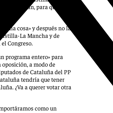
avier Lambán, para que sean
ga «una cosa» y después no la
 Castilla-La Mancha y de
 el Congreso.
un programa entero» para
la oposición, a modo de
iputados de Cataluña del PP
Cataluña tendría que tener
luña. ¿Va a querer votar otra
 comportáramos como un