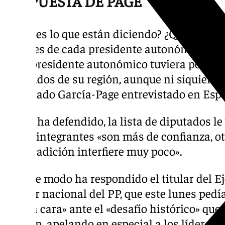
RESPUESTA DE PAGE
«¿Qué es lo que están diciendo? ¿Que los di
órdenes de cada presidente autonómico? Sol
cada presidente autonómico tuviera posibil
diputados de su región, aunque ni siquiera
aseverado García-Page entrevistado en Espe
Según ha defendido, la lista de diputados l
de los integrantes «son más de confianza, 
«por tradición interfiere muy poco».
De este modo ha respondido el titular del 
al líder nacional del PP, que este lunes pedí
«dar la cara» ante el «desafío histórico» qu
catalán
, apelando en especial a los líderes