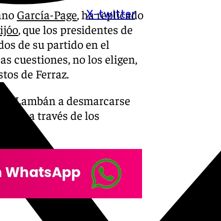
iano
García-Page
, ha replicado
X-twitter
ijóo
, que los presidentes de
os de su partido en el
s cuestiones, no los eligen,
tos de Ferraz.
Javier Lambán a desmarcarse
tados a través de los