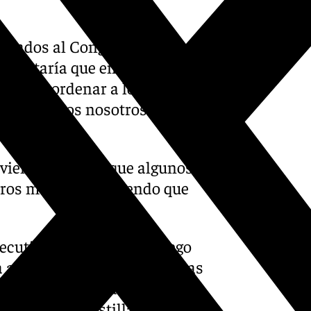
putados al Congreso reciban
o faltaría que en España,
idad de ordenar a los
 los ponemos nosotros», ha
jo Público.
e viene dada, aunque algunos
otros menos», añadiendo que
Ejecutivo catellanomanchego
a a los presidentes socialistas
e supone el llamado
cupo
 del PSOE en Castilla-La