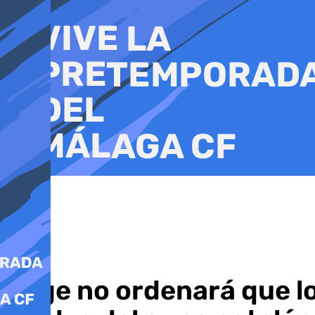
Ir
al
contenido
Page no ordenará que l