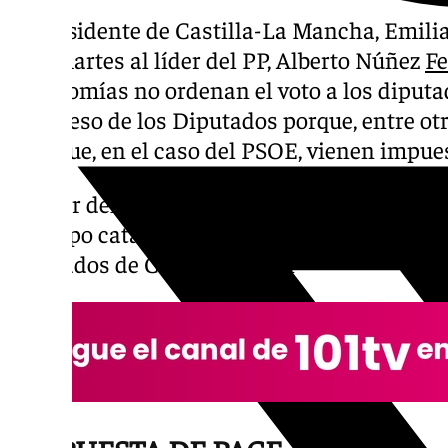
El presidente de Castilla-La Mancha, Emil
este martes al líder del PP, Alberto Núñez
Fe
autonomías no ordenan el voto a los diputad
Congreso de los Diputados porque, entre otra
sino que, en el caso del PSOE, vienen impues
El líder del PP retó ayer a García- Page y 
del cupo catalán en el Congreso de los Dipu
diputados de C-LM y Aragón