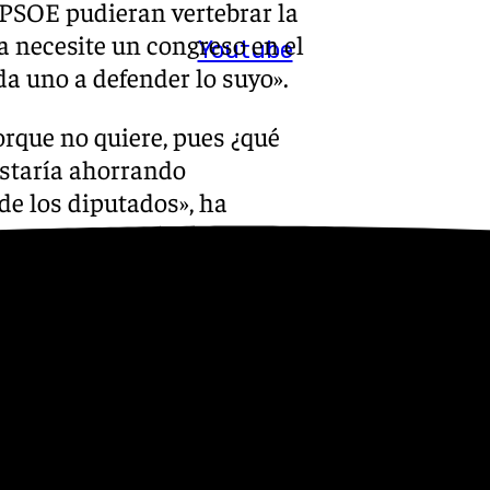
l PSOE pudieran vertebrar la
a necesite un congreso en el
Youtube
a uno a defender lo suyo».
orque no quiere, pues ¿qué
estaría ahorrando
de los diputados», ha
que tras asegurar que el PP
ara que el líder del PP
l Partido Popular se equivoca
res’ que le acusan de decir y
os ha «echado mucho de
es a uno solo, que criticara