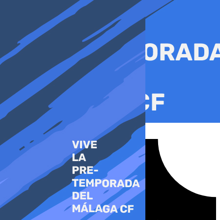
Ir
al
contenido
Tiktok