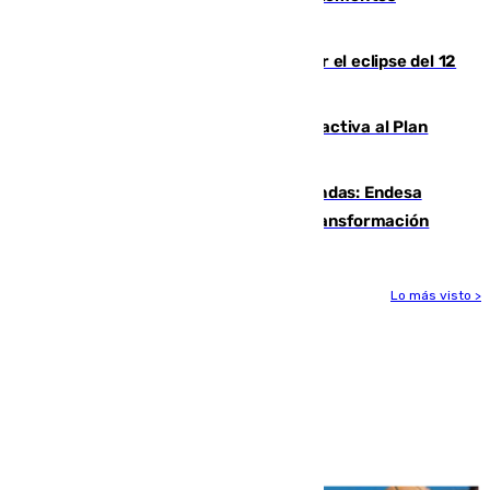
peligrosos
Estos son los mejores sitios para ver el eclipse del 12
de agosto en la provincia de Málaga
Otro incendio en Granada: el fuego activa al Plan
Infoca en Pinos Puente
Más potencia para las Tres Mil Viviendas: Endesa
pone en marcha un nuevo centro de transformación
Lo más visto >
Más noticias
Ver más >