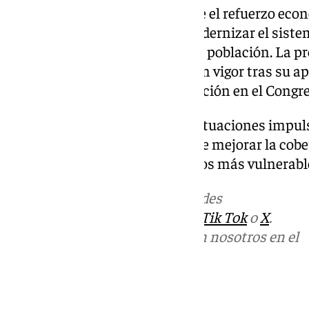
Desde el Gobierno subrayan que el refuerzo eco
estrategia más amplia para modernizar el siste
envejecimiento progresivo de la población. La pr
incluidas en el decreto entren en vigor tras su a
Ministros y posterior convalidación en el Congre
La iniciativa se suma a otras actuaciones impuls
materia social, con el objetivo de mejorar la cober
públicos dirigidos a los colectivos más vulnerabl
Más noticias de
101TV
en las redes
sociales:
Instagram
,
Facebook
,
Tik Tok
o
X
.
Puedes ponerte en contacto con nosotros en el
correo
informativos@101tv.es
Tags: