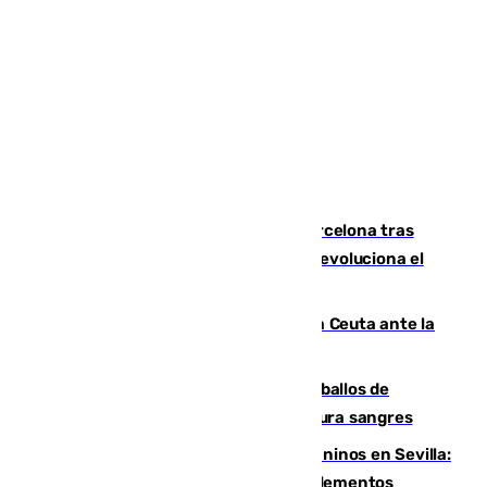
Rodrigo negocia su fichaje por el Barcelona tras
romper negociaciones con el Madrid y revoluciona el
mercado
El Rey traslada a Vivas su respaldo a Ceuta ante la
crisis migratoria
El primer ciclo de las carreras de caballos de
Sanlúcar arranca este sábado con 27 pura sangres
Continúan los cierres de parques caninos en Sevilla:
se detectan alimentos que contienen elementos