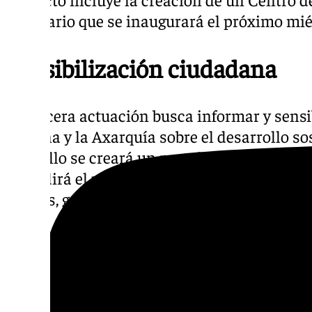
Milenario que se inaugurará el próximo mié
Sensibilización ciudadana
La tercera actuación busca informar y sensib
Periana y la Axarquía sobre el desarrollo so
Para ello se creará un portal de internet y 
difundirá el potencial turístico del municipi
rurales, gastronomía, alojamiento y cultura.
«Este proyecto pretende posicionar mejor a 
privada y captar financiación pública hacia 
quiere y hacia dónde quiere caminar», ha af
Turismo, Juan Peñas.