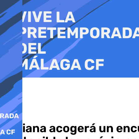
Ir
al
contenido
Periana acogerá un encu