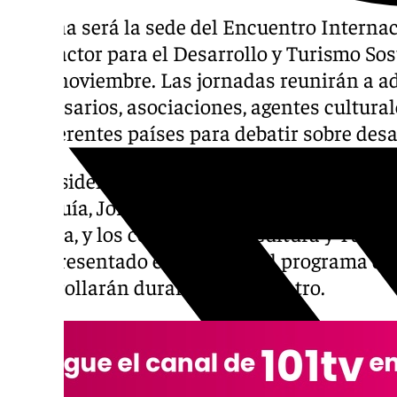
Periana será la sede del Encuentro Intern
Multiactor para el Desarrollo y Turismo Sos
27 de noviembre. Las jornadas reunirán a a
empresarios, asociaciones, agentes cultura
de diferentes países para debatir sobre desa
El presidente de la Mancomunidad de Munici
Axarquía, Jorge Martín, junto al teniente alc
Segarra, y los concejales de Cultura y Turi
han presentado este martes el programa de 
desarrollarán durante el encuentro.