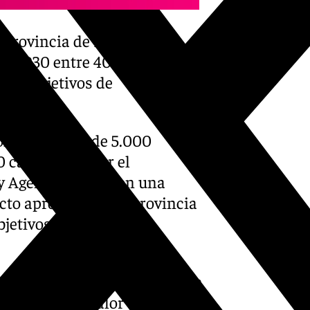
a provincia de Málaga
da 2030 entre 400
 de Objetivos de
oles menores de 5.000
0 candidatos por el
 y Agenda 2030. Con una
ecto aprobado en la provincia
jetivos de Desarrollo
a por conseguir ser anfitriona
 y puesta en valor de los