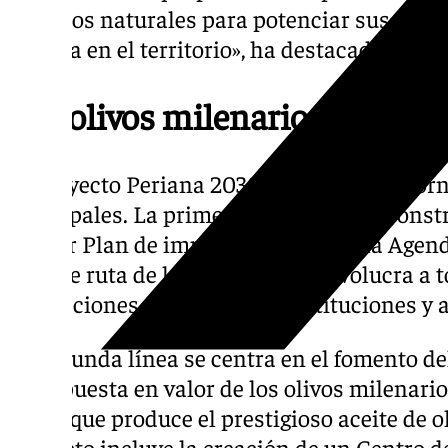
recursos naturales para potenciar sus posib
riqueza en el territorio», ha destacado Jorge
Los olivos milenarios
El proyecto Periana 2030 se articula en torn
principales. La primera contempla la constr
primer Plan de implementación de la Agend
hoja de ruta de largo plazo que involucra a to
asociaciones, empresarios, instituciones y a
La segunda línea se centra en el fomento de
de la puesta en valor de los olivos milenari
único que produce el prestigioso aceite de ol
proyecto incluye la creación de un Centro d