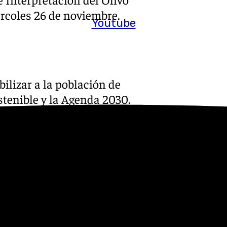
rcoles 26 de noviembre.
Youtube
ilizar a la población de
stenible y la Agenda 2030.
una aplicación móvil que
o: olivos milenarios, rutas
Periana para atraer inversión
un territorio que sabe lo que
irmado el concejal de