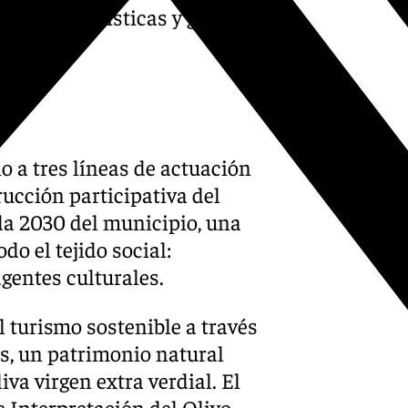
ilidades turísticas y generar
 Martín.
o a tres líneas de actuación
ucción participativa del
a 2030 del municipio, una
do el tejido social:
gentes culturales.
l turismo sostenible a través
os, un patrimonio natural
iva virgen extra verdial. El
e Interpretación del Olivo