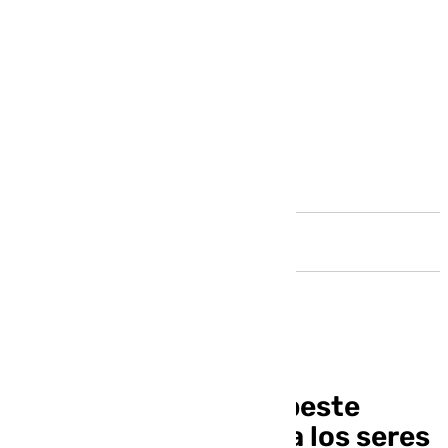
Andalucía
Planas aclara que la peste
porcina «no afecta» a los seres