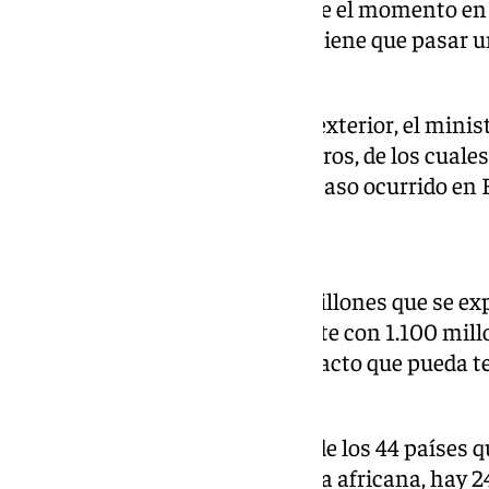
en aquellas dos ocasiones, desde el momento en 
caso de peste porcina africana tiene que pasar u
libre de peste porcina.
En lo que respecta al comercio exterior, el minis
asciende a 8.800 millones de euros, de los cuales
UE y no están afectados por el caso ocurrido en 
Máxima alerta
Sin embargo, hay otros 3.700 millones que se ex
China juega un papel importante con 1.100 millo
mantiene una alerta por el impacto que pueda te
peste porcina.
El ministro ha apostillado que de los 44 países q
específicos para la peste porcina africana, hay 2