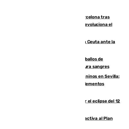
Rodrigo negocia su fichaje por el Barcelona tras
romper negociaciones con el Madrid y revoluciona el
mercado
El Rey traslada a Vivas su respaldo a Ceuta ante la
crisis migratoria
El primer ciclo de las carreras de caballos de
Sanlúcar arranca este sábado con 27 pura sangres
Continúan los cierres de parques caninos en Sevilla:
se detectan alimentos que contienen elementos
peligrosos
Estos son los mejores sitios para ver el eclipse del 12
de agosto en la provincia de Málaga
Otro incendio en Granada: el fuego activa al Plan
Infoca en Pinos Puente