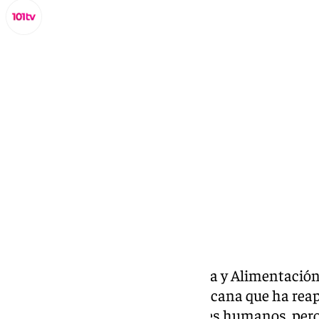
Miguel Alfonso
domingo, 30 noviembre 2025, 09:45
Compartir:
El ministro de Agricultura, Pesca y Alimentación
sábado que la peste porcina africana que ha rea
últimos días no afecta a los seres humanos, per