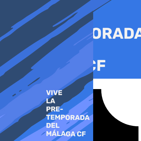
Ir
al
contenido
Tiktok