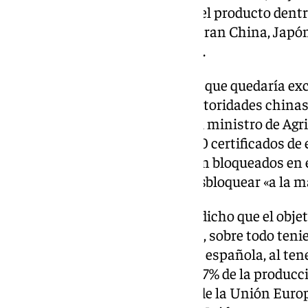
reconocida la regionalización del producto dentr
hacen -entre los que se encuentran China, Japó
cerrado las puertas a Barcelona.
«Es la provincia de Barcelona la que quedaría ex
estamos en contacto con las autoridades chinas
este momento», ha aseverado el ministro de Agric
también ha dicho que de los 400 certificados de
porcino, un tercio se encuentran bloqueados en
trabajando para que puedan desbloquear «a la ma
Con este panorama, Planas ha dicho que el objeti
impacto económico» del suceso, sobre todo teni
juega el porcino en la economía española, al ten
producción final ganadera y el 17% de la producc
España es el primer productor de la Unión Europ