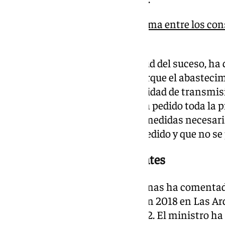
Asaja Málaga llama a la calma entre los con
crisis de la gripe aviar
Aunque ha admitido la magnitud del suceso, ha 
tranquilidad a la ciudadanía porque el abastecim
asegurado» y no «cabe la posibilidad de transmis
humanos. A renglón seguido, ha pedido toda la p
productivo y adoptar todas las medidas necesaria
bioseguridad para acotar lo sucedido y que no se
Italia y Bélgica, los precedentes
Durante su comparecencia, Planas ha comentado
comparable a uno que ocurrió en 2018 en Las Arde
inmediaciones de Roma en 2022. El ministro ha 