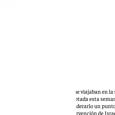
Miguel Alfonso
sábado, 11 octubre 2025, 16:43
Compartir:
Cuatro de los ocho españoles que viajaban en la
humanitaria para Gaza interceptada esta semana
sábado a España. Lejos de considerarlo un punto
para seguir denunciando la intervención de Israe