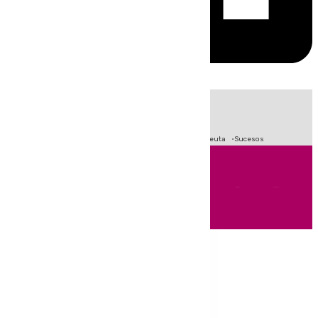
HOY
|
Fútbol
Primera División
LaLiga
Crisis Migratoria en Ceuta
Sucesos
Andalucía