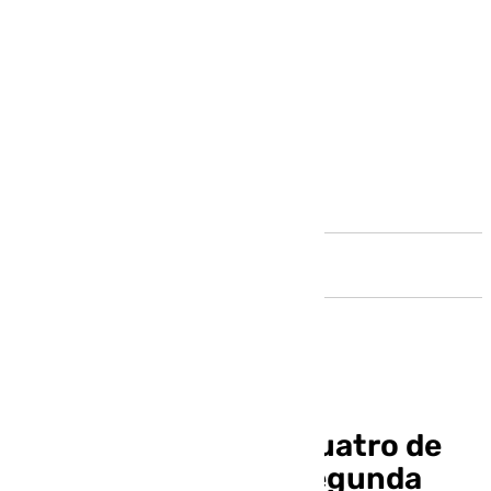
Andalucía
Regresan a España cuatro de
los españoles de la segunda