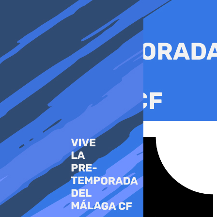
Ir
al
contenido
Tiktok