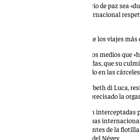
Bergerot ha pedido que el anuncio de paz sea «du
así como que la comunidad internacional respete
este pueblo.
Ha sido seguramente uno de los viajes más 
Yacine Belkaid ha expresado a los medios que «
viajes más duros de nuestras vidas, que su culm
esperpénticas que hemos sufrido en las cárceles
Próximamente, la italiana Elisabeth di Luca, re
deportada por Israel, según ha precisado la orga
Todas las embarcaciones fueron interceptadas por
madrugada del miércoles en aguas internacional
de Asdod. De ahí, los 145 integrantes de la flotill
de Ktziot, situada en el desierto del Négev.