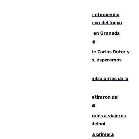
Activado el nivel 2 de emergencia en el incendio
forestal de Niebla por la compleja evolución del fuego
Controlado un incendio de rastrojos en Granada
junto a la autovía y al Callejón de Nogales
Juanfran Funes, sobre las lesiones de Carlos Dotor y
Fernando Calero: “Estamos preocupados, esperemos
que no sea nada”
Felipe VI refuerza los lazos con Colombia antes de la
llegada del nuevo presidente
Fernando Calero y Carlos Dotor se retiraron del
encuentro contra el Ceuta con molestias
España restablece controles temporales a viajeros
procedentes de Italia como repuesta a Meloni
El Málaga cae ante el Ceuta y suma la primera