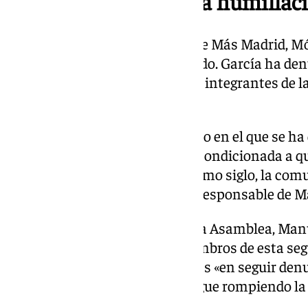
Más Madrid denuncia humillac
La ministra de Sanidad y líder de Más Madrid, M
recibir a su compañera de partido. García ha den
humillaciones» sufridas por los integrantes de la 
cuentas.
«Estamos ahora en un momento en el que se ha de
paz pero tiene que ser una paz condicionada a q
Ante el mayor genocidio del último siglo, la com
responder», ha manifestado la responsable de M
La portavoz de Más Madrid en la Asamblea, Manu
también a la llegada de los miembros de esta seg
orgullo el «triunfo» de las flotillas «en seguir d
por parte de un gobierno que sigue rompiendo la 