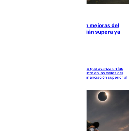
08.08.2026
La inversión del Ayuntamiento en mejoras del
entorno del Prado de San Sebastián supera ya
1.600.000 euros
El consistorio, a través de Emasesa, ha indicado que avanza en las
obras de renovación de las redes de saneamiento en las calles del
entorno del Prado, contando la zona con una financiación superior al
millón y medio de euros