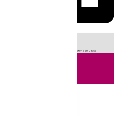
HOY
|
Sucesos
Fútbol
LaLiga
Primera División
Crisis Migratoria en Ceuta
Andalucía