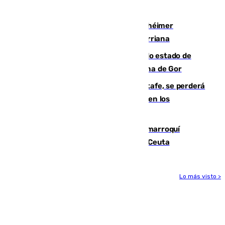
vía aérea y marítima
Hallan sin vida al granadino con Alzhéimer
desaparecido hace una semana en Churriana
Encuentran un cadáver en avanzado estado de
descomposición en la localidad granadina de Gor
Christantus Uche, delantero del Getafe, se perderá
toda la temporada por varias fracturas en los
ligamentos de su rodilla derecha
Expulsado de España un ciudadano marroquí
condenado por allanar una vivienda en Ceuta
Lo más visto >
Más noticias