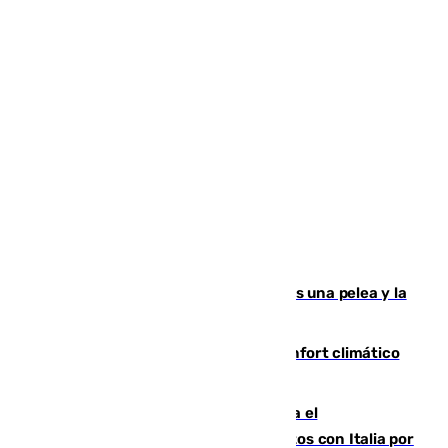
Tensión en la prisión de Alhaurín tras una pelea y la
incautación de un punzón
Málaga contabiliza 148 zonas de confort climático
para enfrentar las altas temperaturas
Marlaska notifica a la Unión Europea el
restablecimiento de controles fronterizos con Italia por