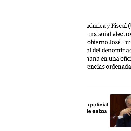
La Unidad de Delincuencia Económica y Fiscal (
intervino joyas, relojes y diverso material electr
despacho del expresidente del Gobierno José Lui
marco de la investigación judicial del denomina
policial tuvo lugar la pasada semana en una ofici
Madrid y forma parte de las diligencias ordenadas
Nacional José Luis Calama.
NOTICIA RELACIONADA
Zapatero, sobre la investigación policial
de la UDEF: «Ya jamás me fiaré de estos
informes»