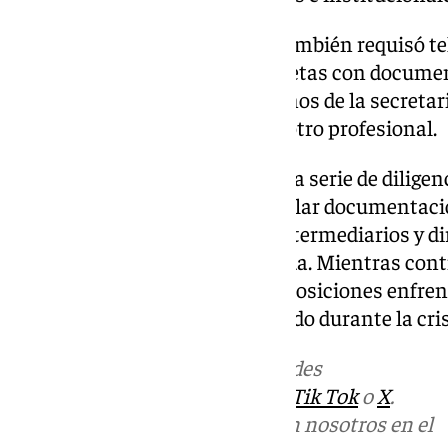
Durante el registro, la Policía también requisó t
memorias USB, agendas y carpetas con document
intervenidos figuran dos teléfonos de la secretar
Alcázar, uno de uso personal y otro profesional.
La actuación forma parte de una serie de diligen
Audiencia Nacional para recopilar documentació
entre responsables públicos, intermediarios y di
operación financiera investigada. Mientras conti
partes implicadas mantienen posiciones enfrent
justificación del rescate aprobado durante la cris
Más noticias de
101TV
en las redes
sociales:
Instagram
,
Facebook
,
Tik Tok
o
X
.
Puedes ponerte en contacto con nosotros en el