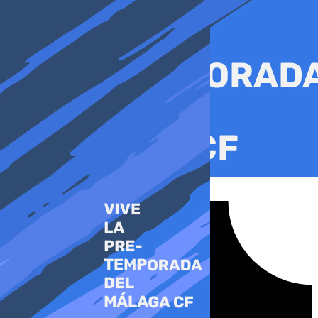
Ir
al
contenido
Tiktok