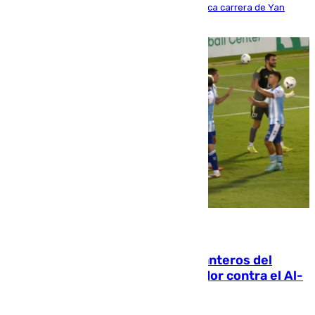
Del filial pepinero a récord absoluto: la meteórica carrera de Yan
Diomande en solo doce meses
06.08.2026
Ya se han estrenado los tres delanteros del
Málaga: Eneko Jauregui, bigoleador contra el Al-
Arabi SC