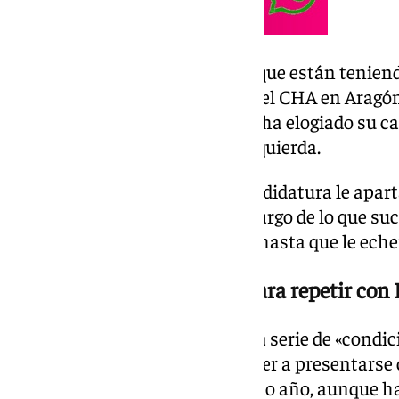
Rufián ha reivindicado el tirón que están teniend
«arraigadas al territorio», como el CHA en Aragó
candidato, José Ignacio García, ha elogiado su
mensaje que debe adoptar la izquierda.
En cuanto a si encabezar la candidatura le apar
partido «siempre se ha hecho cargo de lo que suc
ha afirmado que él no se va a ir hasta que le eche
Estas son las condiciones para repetir con
Rufián ha afirmado que hay una serie de «condic
dirección republicana para volver a presentarse 
comicios nacionales del próximo año, aunque ha