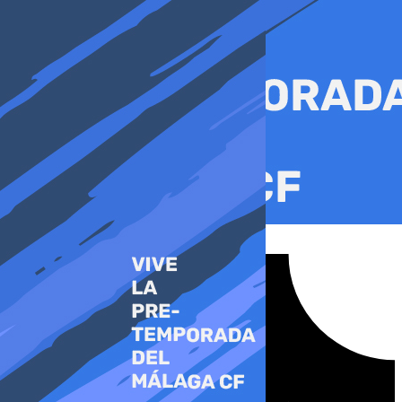
Ir
al
contenido
Tiktok