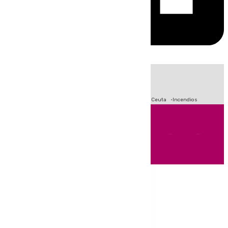
HOY
|
Fútbol
Sucesos
Primera División
Crisis Migratoria en Ceuta
Incendios
Andalucía