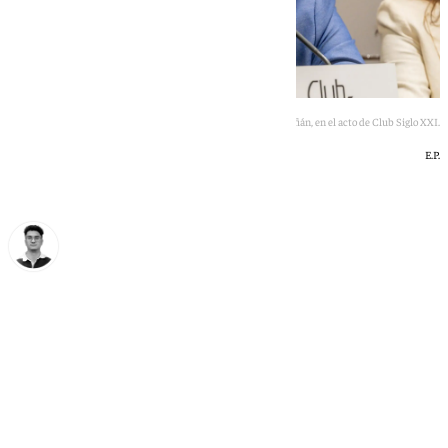
Rufián, en el acto de Club Siglo XXI.
E.P.
Ignacio Pérez
miércoles, 20 mayo 2026, 21:31
Compartir: