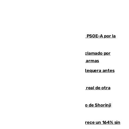
Vuelve el duelo dialéctico entre PP y PSOE-A por la
financiación de las autonomías
Detienen en Málaga a un fugitivo reclamado por
Colombia por homicidio y transporte de armas
Prueba final del Granada ante el Antequera antes
del inicio de la Liga
Ceuta se prepara ante la posibilidad real de otra
entrada masiva el 15 de agosto
Cártama, protagonista en el Europeo de Shorinji
Kempo celebrado en Berlín
La llegada de inmigrantes a Ceuta crece un 164% sin