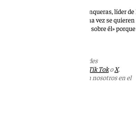
Sobre su relación sobre Oriol Junqueras, líder d
de acuerdo «en todo» y que alguna vez se quieren
«nunca» dirá «una mala palabra sobre él» porque 
Más noticias de
101TV
en las redes
sociales:
Instagram
,
Facebook
,
Tik Tok
o
X
.
Puedes ponerte en contacto con nosotros en el
correo
informativos@101tv.es
Tags:
Últimas noticias