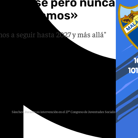
ropezarse pero nunca
 y avanzamos»
mos a seguir hasta 2027 y más allá"
Sánchez, durante su intervención en el 27º Congreso de Juventudes Socialistas de España.
PSOE