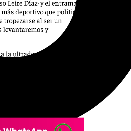
o Leire Díaz› y el entramado
 más deportivo que político,
e tropezarse al ser un
s levantaremos y
a la ultraderecha, no
 y da la sensación de que no
ede tropezarse, somos un
r esos tropiezos, pero nunca
amos y avanzamos», ha
este domingo el 27º Congreso