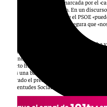
España tras una semana marcada por el ‹cas
judicial que afecta Zapatero. En un discurso
el socialista ha afirmado que el PSOE «pued
proyecto humano», aunque asegura que «no
avanzaremos».
«Yo en muchas ocasiones veo a la derecha y 
solamente la política también la mediática,
nos conocen. El socialismo democrático pu
proyecto humano y, por tanto, podemos tene
damos una batalla por perdida. Nos levant
asegurado el presidente, quien clausurado 
de Juventudes Socialistas de España -JSE-.