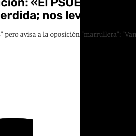
ición: «El PSOE puede t
perdida; nos levantamos
" pero avisa a la oposición "marrullera": "Va