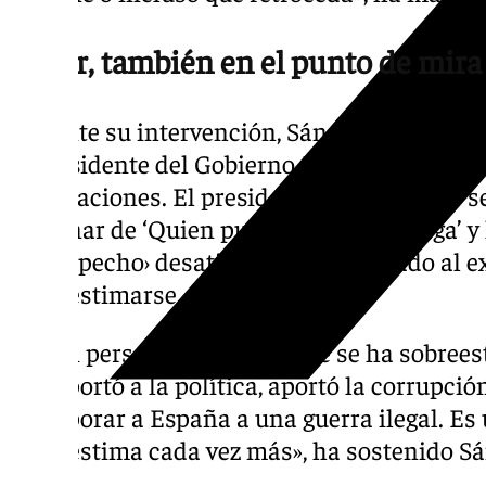
Aznar, también en el punto de mira
Durante su intervención, Sánchez también ha
expresidente del Gobierno José María Aznar
declaraciones. El presidente del Gobierno se
de Aznar de ‘Quien pueda hacer que haga’ y 
‹do de pecho› desatinado» y ha acusado al e
sobreestimarse.
«Es un personaje que siempre se ha sobrees
qué aportó a la política, aportó la corrupció
incorporar a España a una guerra ilegal. Es
sobreestima cada vez más», ha sostenido S