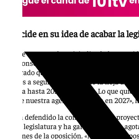
Reincide en su idea de acabar la leg
En este contexto, ha reivindicado la necesi
para consolidar las transformaciones impul
asegurado que la agenda del Gobierno no te
«Vamos a seguir manteniendo la hoja de ru
España hasta 2027 y más allá. Lo que quier
porque nuestra agenda no acaba en 2027», 
Así, ha defendido la continuidad del proyect
actual legislatura y ha garantizado que ago
presiones de la oposición. «Mientras la opo