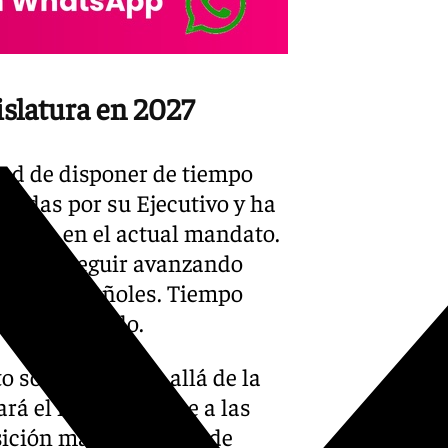
X-twitter
islatura en 2027
dad de disponer de tiempo
sadas por su Ejecutivo y ha
rmina en el actual mandato.
ta para seguir avanzando
an los españoles. Tiempo
ha proclamado.
o socialista más allá de la
tará el mandato pese a las
sición marrullera puede