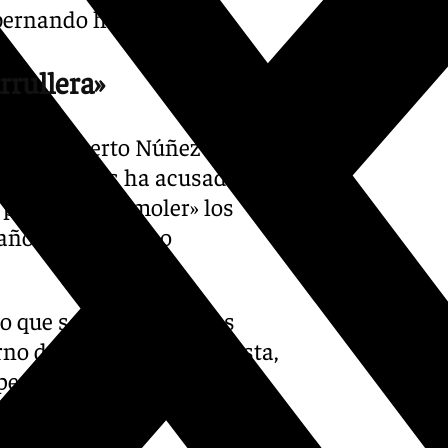
bernando hasta 2027».
rrullera»
el PP, Alberto Núñez Feijóo, y
al, a quienes ha acusado de
 pretende «demoler» los
 años de Gobierno
o que se puede hacer es
no de coalición progresista,
se a las dificultades y los
e quiere es hacer que España
stado.