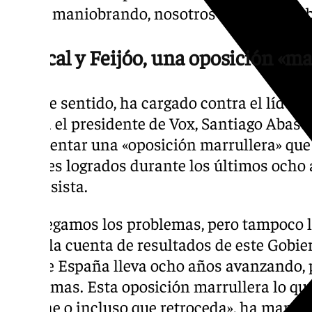
seguir maniobrando, nosotros seguimos go
Abascal y Feijóo, una oposición «ma
En este sentido, ha cargado contra el líder d
contra el presidente de Vox, Santiago Abasc
representar una «oposición marrullera» que
avances logrados durante los últimos ocho
progresista.
«No negamos los problemas, pero tampoco l
negar la cuenta de resultados de este Gobier
porque España lleva ocho años avanzando, pe
problemas. Esta oposición marrullera lo qu
se frene o incluso que retroceda», ha manife