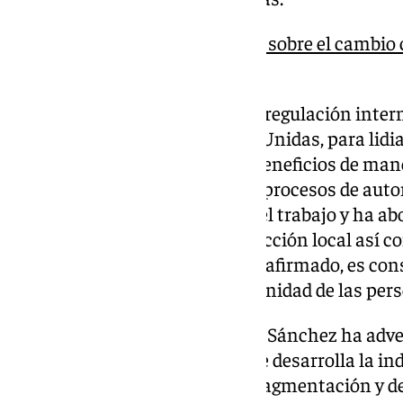
La COP30 logra un acuerdo sobre el cambio cl
de los combustibles fósiles
En este sentido , ha pedido una regulación inter
papel importante de Naciones Unidas, para lidiar
puede generar y distribuir sus beneficios de man
advertido de los efectos que los procesos de aut
pueden tener sobre el mundo del trabajo y ha abo
negociación colectiva y la protección local así 
los trabajadores. El objetivo, ha afirmado, es co
inclusivos que garanticen la dignidad de las per
Respecto a los materiales raros Sánchez ha adv
incrementando a medida que se desarrolla la ind
puede suponer una fuente de fragmentación y de