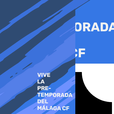
Ir
al
contenido
Tiktok