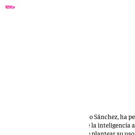
Miguel Alfonso
domingo, 23 noviembre 2025, 13:20
Compartir:
El presidente del Gobierno, Pedro Sánchez, ha pe
más control y supervisión sobre la inteligencia ar
las nuevas amenazas que puede plantear su uso,