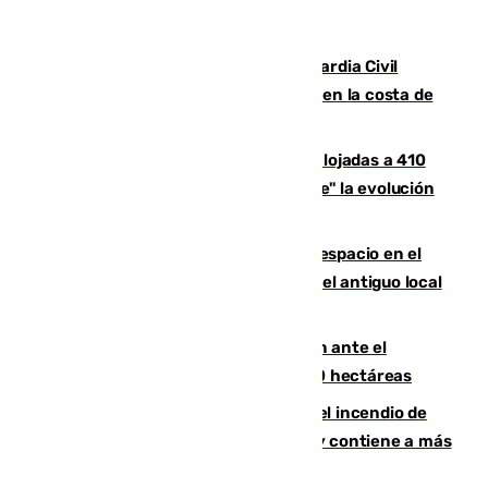
Persecución en Punta Umbría: la Guardia Civil
interviene más de 800 kilos de cocaína en la costa de
Huelva
El incendio de Niebla mantiene desalojadas a 410
personas que siguen con "incertidumbre" la evolución
del viento
Las marcas internacionales ganan espacio en el
Centro de Málaga: la Tagliatella abre en el antiguo local
de Vox Sports Bar
Moreno pide extremar la precaución ante el
incendio de Niebla, que supera las 4.000 hectáreas
340 personas más desalojadas por el incendio de
Niebla, que mantiene a 410 evacuadas y contiene a más
de 500 efectivos trabajando