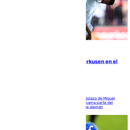
08.08.2026
El Sevilla se desinfla ante el Leverkusen en el
último ensayo (1-2)
El conjunto de Luis García se adelantó con un golazo de Miguel
Sierra y ofreció buenas sensaciones durante buena parte del
encuentro, pero acabó cediendo ante el empuje alemán