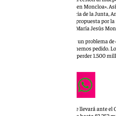
Montero se garanticen el poder en Moncloa». Así
sido el consejero de la Presidencia de la Junta, 
por la
condonación de la deuda
propuesta por la
secretaria general del PSOE-A), María Jesús Mon
«En el caso de Andalucía no hay un problema d
condonación de la deuda, no la hemos pedido. L
infrafinanciación que nos hace perder 1.500 mill
ha asegurado Sanz.
La propuesta de Montero, que se llevará ante el C
Financiera, es la condonación de hasta 83.252 mi