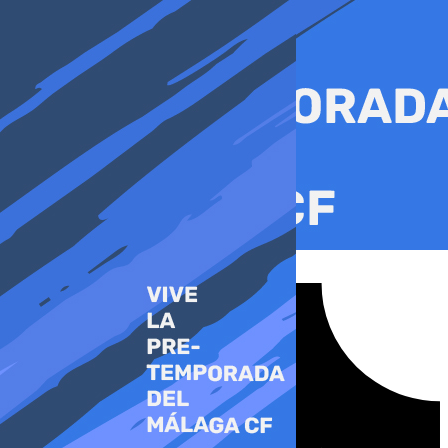
Ir
al
contenido
Tiktok