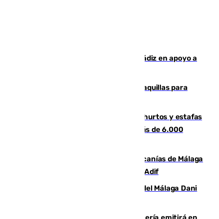
CIES NO moviliza a la provincia de Cádiz en apoyo a
la respuesta humanitaria de Ceuta
El mercado de Jerez refrigera sus taquillas para
facilitar las compras a sus visitantes
Detenida una pareja por presuntos hurtos y estafas
en Málaga tras ser descubiertos con más de 6.000
euros
Retrasos y cancelaciones en el Cercanías de Málaga
por una avería en la infraestructura de Adif
Isco, la nueva mascota del jugador del Málaga Dani
Lorenzo
El observatorio de Calar Alto de Almería emitirá en