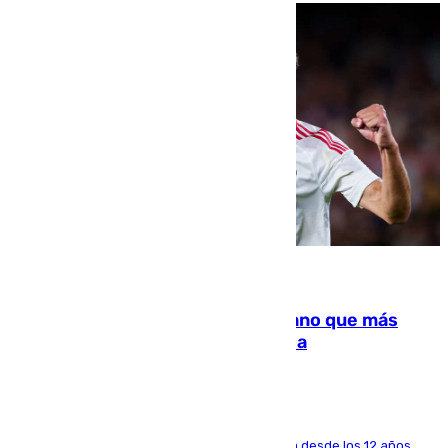
07.08.2026
Juanlu Sánchez, el sexto canterano que más
dinero deja en las arcas del Sevilla
El lateral de Montequinto, formado en el Sevilla desde los 12 años,