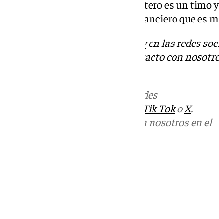
Moncloa». «Lo que plantea Montero es un timo y
una operación de marketing financiero que es m
Descubre más noticias de
101Tv
en las redes soc
Tok
o
X
. Puedes ponerte en contacto con nosotro
informativos@101tv.es
Más noticias de
101TV
en las redes
sociales:
Instagram
,
Facebook
,
Tik Tok
o
X
.
Puedes ponerte en contacto con nosotros en el
correo
informativos@101tv.es
Tags:
Últimas noticias