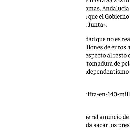
«todas» las comunidades autónomas. Andalucía 
beneficiada» por esta medida, ya que el Gobierno
millones de euros de deuda de la Junta».
«Dice que se condona una cantidad que no es re
pudiera-, Montero ofrece 140 millones de euros
1.500 millones de euros al año respecto al resto
A lo que ha añadido que «es una tomadura de pel
blanquear los acuerdos con el independentismo 
Moncloa».
https://www.101tv.es/la-junta-cifra-en-140-mil
por-la-condonacion/
Sanz ha incidido en la idea de que «el anuncio de
blanqueo para que Sánchez pueda sacar los pre