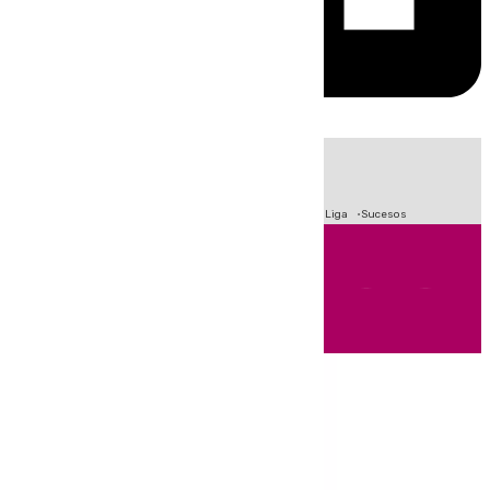
HOY
|
Fútbol
Primera División
Crisis Migratoria en Ceuta
LaLiga
Sucesos
Andalucía