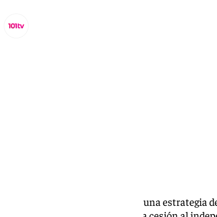
Lynx Devs
martes, 25 febrero 2025, 14:19
Compartir:
Andalucía no va a participar en una estrategia 
financiero para hacer una nueva cesión al inde