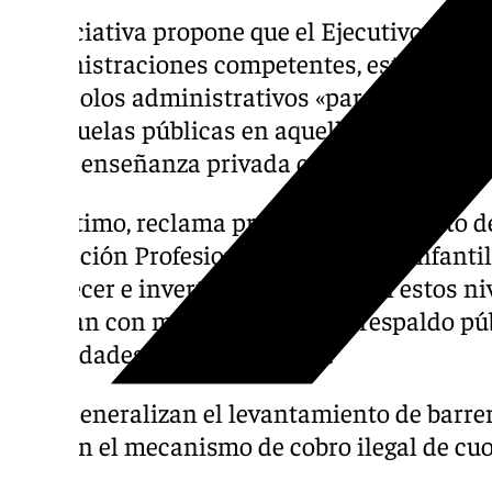
La iniciativa propone que el Ejecutivo, en c
Administraciones competentes, establezca
protocolos administrativos «para que no se 
de escuelas públicas en aquellas zonas do
con la enseñanza privada concertada».
Por último, reclama promover el aumento de 
Formación Profesional y Educación Infantil d
fortalecer e invertir lo necesario en estos n
cuentan con menos inversión y respaldo púb
necesidades de la población».
«Generalizan el levantamiento de barrer
con el mecanismo de cobro ilegal de cu