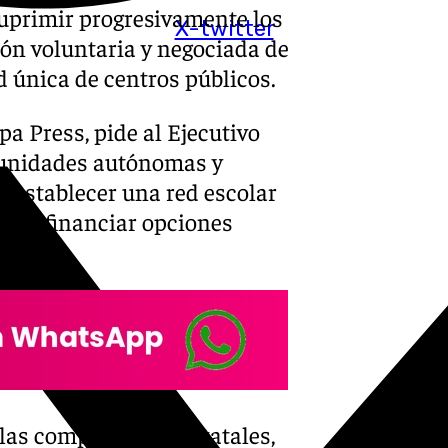
suprimir progresivamente los
X-twitter
ión voluntaria y negociada de
 única de centros públicos.
pa Press, pide al Ejecutivo
munidades autónomas y
e establecer una red escolar
cos a financiar opciones
las competencias estatales,