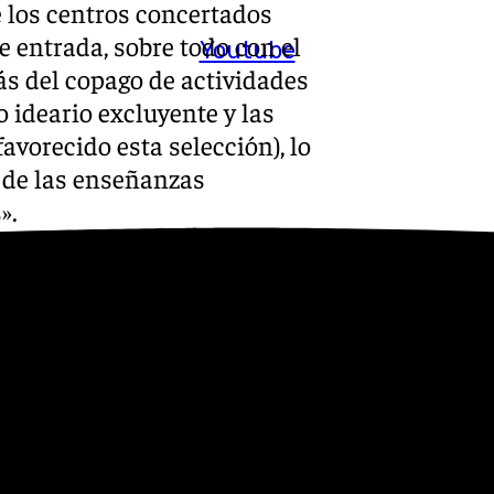
e los centros concertados
e entrada, sobre todo con el
Youtube
s del copago de actividades
o ideario excluyente y las
avorecido esta selección), lo
d de las enseñanzas
».
l artículo 88 de la LOMLOE:
ar a todos los alumnos sin
os, en ningún caso podrán
 percibir cantidades de las
ter gratuito, imponer a las
s a fundaciones o
orios, asociados a las