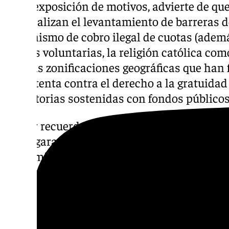
En la exposición de motivos, advierte de qu
«generalizan el levantamiento de barreras d
mecanismo de cobro ilegal de cuotas (ademá
o tasas voluntarias, la religión católica com
propias zonificaciones geográficas que han f
cual atenta contra el derecho a la gratuida
obligatorias sostenidas con fondos públicos
Sumar recuerda que esto está regulado en e
«Para garantizar la posibilidad de escolariz
discriminación por motivos socioeconómic
los centros públicos o privados concertados
familias por recibir las enseñanzas de carác
familias la obligación de hacer aportacione
asociaciones ni establecer servicios obligat