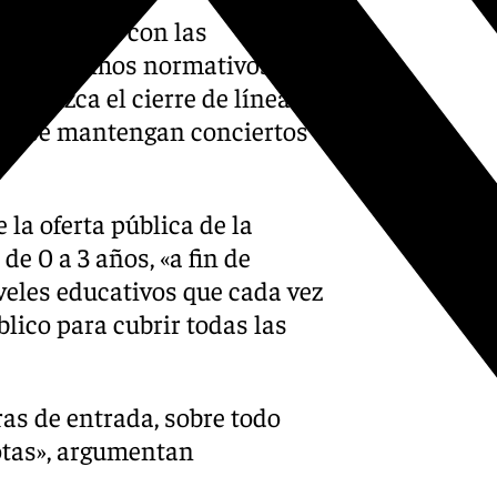
oordinación con las
 mecanismos normativos y
produzca el cierre de líneas
nde se mantengan conciertos
la oferta pública de la
e 0 a 3 años, «a fin de
iveles educativos que cada vez
lico para cubrir todas las
as de entrada, sobre todo
otas», argumentan