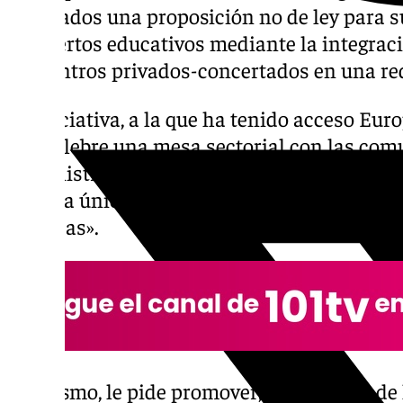
Diputados una proposición no de ley para 
conciertos educativos mediante la integrac
los centros privados-concertados en una red
La iniciativa, a la que ha tenido acceso Euro
que celebre una mesa sectorial con las co
administraciones competentes «con el fin d
pública única, que no derive recursos públi
privadas».
Asimismo, le pide promover, en el marco de 