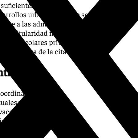
suficientes en los
sarrollos urbanísticos que se
inste a las administraciones
a de titularidad municipal o
ntros escolares privados,
cimoquinta de la citada Ley.
til
 coordinación con las
ales y los recursos
 vacantes en los centros
 índices de natalidad,