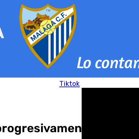
Tiktok
progresivamente los col