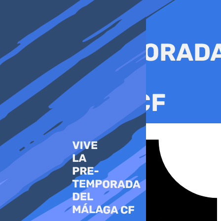
Ir
al
contenido
Tiktok