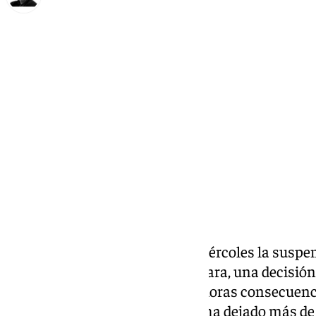
Francisco Marmolejo
miércoles, 30 octubre 2024, 10:39
Compartir:
El
Congreso
ha decidido este miércoles la suspen
se estaba celebrando en la Cámara, una decisión
de Portavoces ante las devastadoras consecuenc
ha asolado parte del país y que ha dejado más de