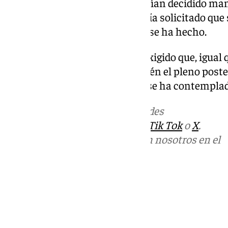
portavoces parlamentarios habían decidido mante
en ese momento, el PP sólo había solicitado que
silencio por las víctimas, como se ha hecho.
En la reunión, el PP y Vox han exigido que, igual
control, debía cancelarse también el pleno poste
de la reforma de RTVE, pero no se ha contempla
Más noticias de
101TV
en las redes
sociales:
Instagram
,
Facebook
,
Tik Tok
o
X
.
Puedes ponerte en contacto con nosotros en el
correo
informativos@101tv.es
Tags:
Últimas noticias