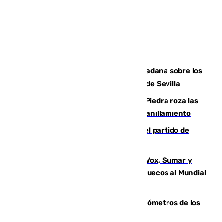
PSOE y Vox critican la consulta ciudadana sobre los
toldos que ha lanzado el Ayuntamiento de Sevilla
La laguna malagueña de Fuente de Piedra roza las
30.000 parejas de flamencos antes del anillamiento
Sigue en directo la retransmisión del partido de
pretemporada Málaga-Al-Arabi
La crisis migratoria de Ceuta une a Vox, Sumar y
Podemos contra la candidatura de Marruecos al Mundial
2030
Diputación limpia de residuos 170 kilómetros de los
principales caminos del Rocío en Sevilla