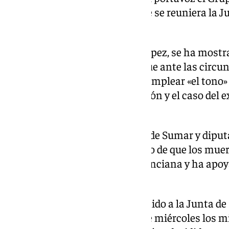
pedido la palabra para pedir que se reuniera la 
la situación.
Su homólogo del PSOE, Patxi López, se ha mostr
de abrir una «reflexión» sobre que ante las circ
la confrontación política» y de emplear «el tono»
sus preguntas sobre la corrupción y el caso del 
Congreso Íñigo Errejón.
De su lado, la portavoz adjunta de Sumar y dip
Micó, ha informado al hemiciclo de que los mue
centenar en la Comunidad Valenciana y ha apoya
de Portavoces.
Así las cosas, Armengol ha reunido a la Junta de
claro que a primera hora de este miércoles los m