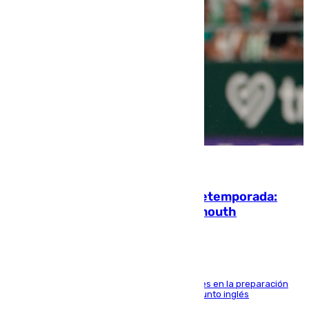
10.08.2026
La ‘delicatessen’ de Isco en la pretemporada:
pisadita y cañito ante el Bournemouth
El malagueño sigue mejorando sus sensaciones en la preparación
veraniega con minutos de calidad ante el conjunto inglés