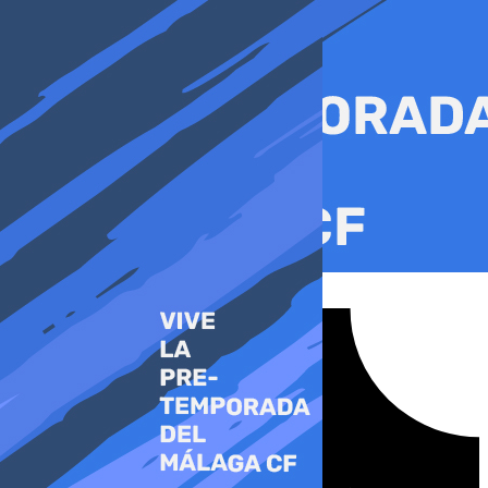
Ir
al
contenido
Tiktok