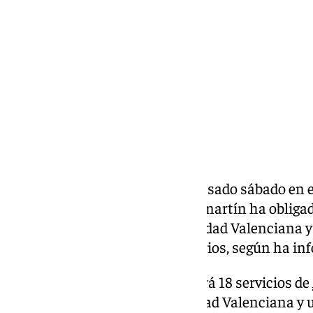
domingo, 20 octubre 2024, 10:07
Compartir:
La incidencia registrada este pasado sábado en el
Madrid Puerta de Atocha y Chamartín ha obligado
servicios entre Madrid, Comunidad Valenciana y 
modificación adicional de horarios, según ha i
Concretamente, Renfe suprimirá 18 servicios de
destino u origen en la Comunidad Valenciana y u