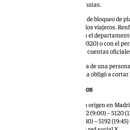
las acciones de asistencia oportunas.
Además, ha organizado un plan de bloqueo de pla
sea necesaria la reubicación de los viajeros. Ren
afectados pueden contactar con el departamento
resolver cualquier duda (912 320320) o con el pe
información actualizada en sus cuentas oficiales
Este pasado sábado, la presencia de una persona
superior de la estación de Atocha obligó a cortar 
Relación de trenes suprimidos
Los trenes de Alta Velocidad con origen en Mad
los siguientes: 5280 (8:30) – 5092 (9:00) – 5120 (1
(16:30) – 5182 (18:00) – 5180 (18:30) – 5192 (19:45)
ha informado la compañía en la red social X.