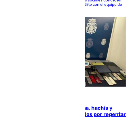
El jugador ha compartido un vídeo en sus redes sociales donde, en
una entrevista en 101TV, afirma que llegar a la élite con el equipo de
su ciudad era su objetivo.
10.08.2026
Cae una red que vendía marihuana, hachís y
porros en Marbella: cinco detenidos por regentar
un ‘coffee shop’