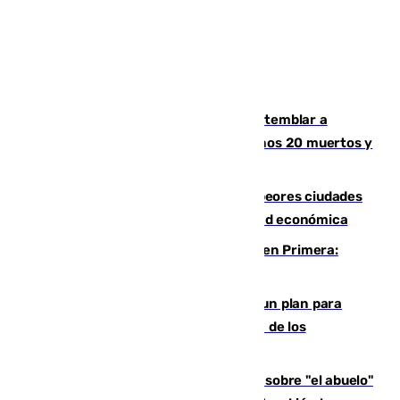
Un terremoto de magnitud 7,4 hace temblar a
Colombia: edificios derrumbados, al menos 20 muertos y
varios desaparecidos
Marbella, Jerez y Sevilla: entre las peores ciudades
españolas para emprender una actividad económica
Alerta en el Málaga para el estreno en Primera:
Calero y Dotor, lesionados
Ceuta pide al Gobierno de Sánchez un plan para
"recuperar la normalidad" y la expulsión de los
migrantes restantes
El reportaje en The New York Times sobre "el abuelo"