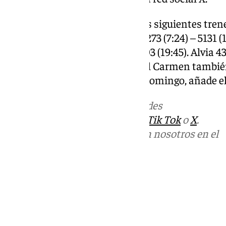
Asimismo, se han suprimido los siguientes trene
en la Comunidad Valenciana: 5273 (7:24) – 5131 (13:
– 5181 (18:31) – 5193 (18:50) – 5203 (19:45). Alvia 
(19:13). Con origen en Murcia del Carmen tambi
salida a las 13:53 horas de este domingo, añade e
Más noticias de
101TV
en las redes
sociales:
Instagram
,
Facebook
,
Tik Tok
o
X
.
Puedes ponerte en contacto con nosotros en el
correo
informativos@101tv.es
Tags:
Últimas noticias