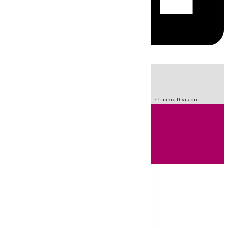
HOY
|
Crisis Migratoria en Ceuta
Sucesos
Fútbol
Incendios
Primera División
Andalucía