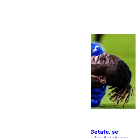
Ver más >
08.08.2026
Christantus Uche, delantero del Getafe, se