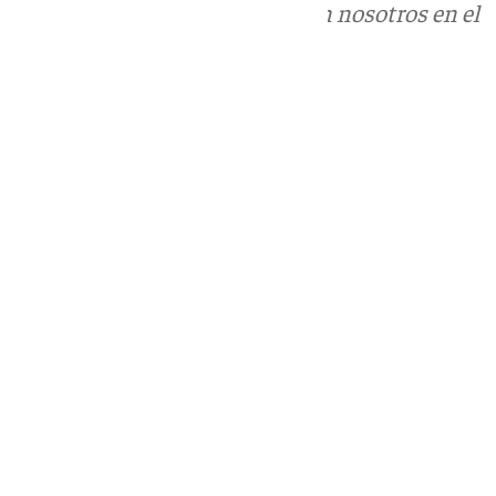
Puedes ponerte en contacto con nosotros en el
correo
informativos@101tv.es
Tags:
Últimas noticias