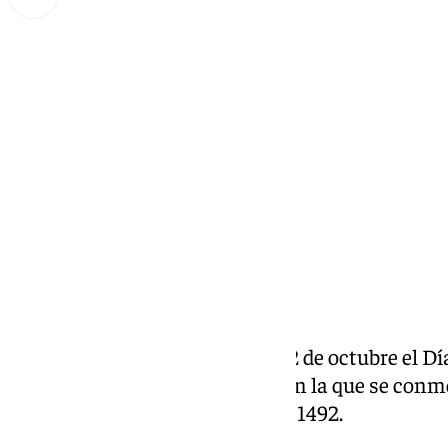
Miguel Alfonso
domingo, 12 octubre 2025, 10:52
Compartir:
España celebra este domingo 12 de octubre el Día
jornada festiva en todo el país en la que se co
América por Cristóbal Colón en 1492.