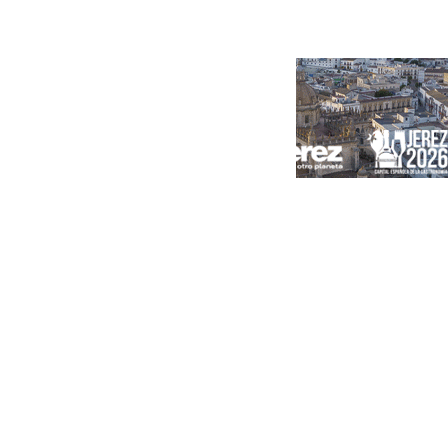
Portada
Andalucía
Sevilla
Málaga
Granada
España
Internacional