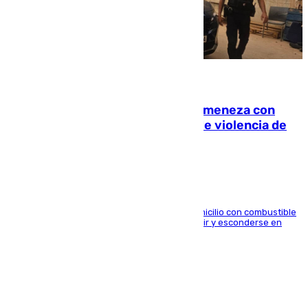
08.08.2026
Retiene a su mujer en su casa y ameneza con
quemar la vivienda: nuevo caso de violencia de
género en Málaga
El arrestado, de 54 años, habría rociado el domicilio con combustible
y habría impedido salir a la víctima antes de huir y esconderse en
una casa cercana