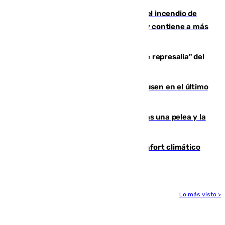
340 personas más desalojadas por el incendio de
Niebla, que mantiene a 410 evacuadas y contiene a más
de 500 efectivos trabajando
Italia responde ante las "medidas de represalia" del
Gobierno de Sánchez
El Sevilla se desinfla ante el Leverkusen en el último
ensayo (1-2)
Tensión en la prisión de Alhaurín tras una pelea y la
incautación de un punzón
Málaga contabiliza 148 zonas de confort climático
para enfrentar las altas temperaturas
Lo más visto >
Más noticias