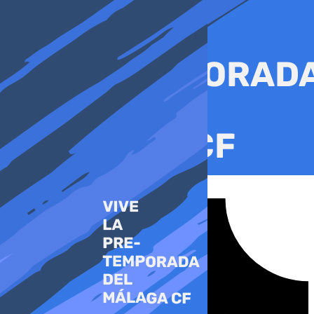
Ir
al
contenido
Tiktok