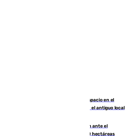
Las marca internacionales ganan espacio en el
Centro de Málaga: La Tagliatella abre en el antiguo local
de Vox Sports Bar
Moreno pide extremar la precaución ante el
incendio de Niebla, que supera las 4.000 hectáreas