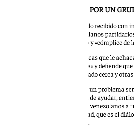
RECIBIDO CON INSULTOS POR UN GRU
El expresidente socialista ha sido recibido con i
por parte de un grupo de venezolanos partidario
llamado «traidor», «delincuente» y «cómplice de 
Al ser preguntado sobre las críticas que le achac
que las acepta «como demócrata» y defiende que
soluciones que «a veces han estado cerca y otras
«Desde hace diez años tenemos un problema ser
respetar y desde luego mi forma de ayudar, enti
maneras, es dar esperanza a los venezolanos a tr
soluciona los conflictos de verdad, que es el diálo
desde los valores», ha sostenido.