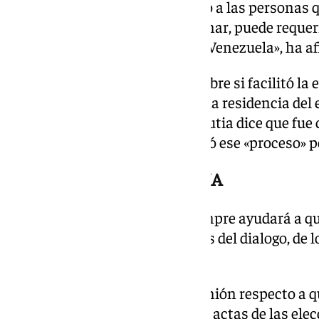
ustedes comprender que le debo a las personas 
porque el futuro puede determinar, puede requeri
en la difícil situación que tiene Venezuela», ha a
También ha sido preguntado sobre si facilitó la 
Venezuela, Delcy Rodríguez, en la residencia de
Venezuela, donde González Urrutia dice que fue c
este respecto dice que no facilitó ese «proceso» pe
DISCRECIÓN Y PRUDENCIA
En la misma línea dice que siempre ayudará a qu
y tenga futuro y lo hará «a través del dialogo, de
pacífica».
Al ser cuestionado sobre su opinión respecto a q
Maduro no haya presentado las actas de las elec