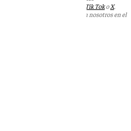
sociales:
Instagram
,
Facebook
,
Tik Tok
o
X
.
Puedes ponerte en contacto con nosotros en el
correo
informativos@101tv.es
Tags:
Últimas noticias