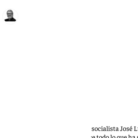
Francisco Marmolejo
martes, 24 septiembre 2024, 21:08
Compartir:
El expresidente del Gobierno, el socialista José 
afirmado este martes que conoce todo lo que ha