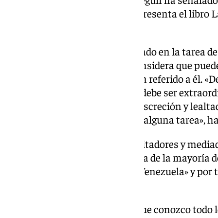
en el Ateneo de Madrid, donde presenta el libro 
que él mismo coordina.
Afirma además que ha participado en la tarea de 
González viniera a España y considera que pued
líder opositor ha hablado y se ha referido a él. 
facilita, cuando alguien media, debe ser extrao
derecho y un deber mantener discreción y lealta
permitido, querido que facilites alguna tarea», h
Zapatero defiende que los «facilitadores y media
intentar mantener «la confianza de la mayoría d
un conflicto como el que tiene Venezuela» y por t
«actitud».
«Pueden ustedes comprender que conozco todo l