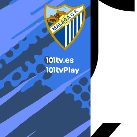
X-twitter