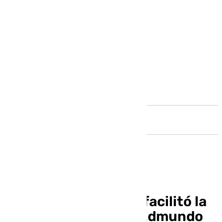
Andalucía
Zapatero afirma que facilitó la
llegada a España de Edmundo