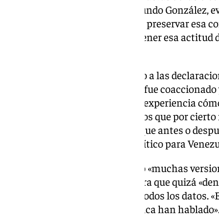
demuestran la victoria de Edmundo González, evi
hacer valoraciones porque debo preservar esa c
preservar la confianza es mantener esa actitud d
serenidad», insiste.
Tampoco se pronuncia respecto a las declaracio
que una vez en España dijo que fue coaccionad
abandonase Venezuela. «Sé por experiencia cómo
muchos de los opositores, con los que por ciert
estoy plenamente convencido que antes o despu
solución política, de diálogo político para Venez
En este sentido dice que ha oído «muchas version
«escuchar y respetar» y considera que quizá «den
podrán conocer la versión con todos los datos. «E
participado los mediadores nunca han hablado»