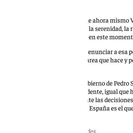
«DEBEMOS ESPERAR»
Además, sobre la salida que tiene ahora mismo 
esperar, yo pienso que la calma, la serenidad, la 
diálogo, ya sé que es dificilísimo en este moment
Finalmente señala que no va a renunciar a esa 
la discreción «por lealtad» a la tarea que hace y 
han participado.
Por otro lado, respecto a si el Gobierno de Pedr
Edmundo González como presidente, igual que h
que el Ejecutivo «toma libremente las decisione
ha defendido que el Gobierno de España es el qu
venezolanos.
Más noticias de
101TV
en las redes