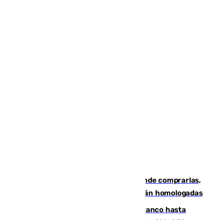
Gafas para el eclipse solar 2026: dónde comprarlas,
dónde conseguirlas y cómo saber si están homologadas
Vinícius Júnior seguirá vestido de blanco hasta