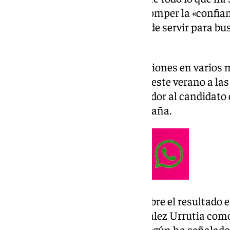
evitado pronunciarse para no romper la «confian
últimos años y que, afirma, puede servir para bu
del país sudamericano.
Han sido sus primeras declaraciones en varios m
presidenciales en Venezuela de este verano a las 
la oposición dieron como vencedor al candidat
Urrutia, ahora refugiado en España.
Así, ha eludido pronunciarse sobre el resultado e
español debe reconocer a González Urrutia como
el
Congreso de los Diputados
, según ha señalado