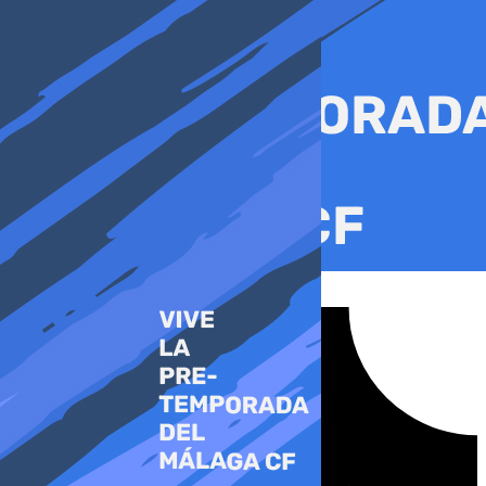
Ir
al
contenido
Tiktok