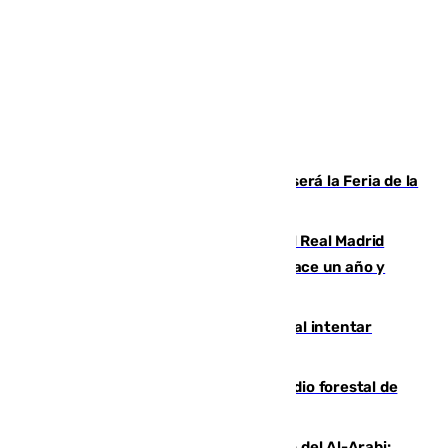
Talleres, escape room y música: así será la Feria de la
Juventud Cofrade de Málaga
El fichaje más caro de la historia del Real Madrid
costaba 105 millones de euros menos hace un año y
jugaba en Leganés
Ceuta suma 82 fallecidos en el mar al intentar
cruzar la frontera española
Huelva eleva a emergencia el incendio forestal de
Niebla
Juanfran Funes, sobre el duro juego del Al-Arabi: