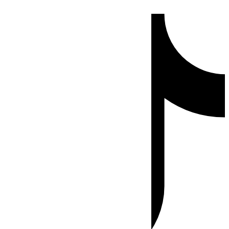
Ir
Tiktok
al
contenido