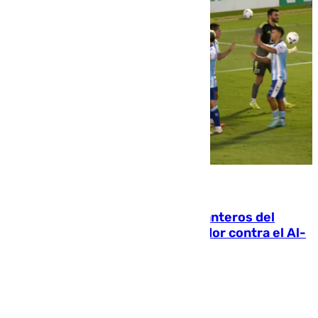
06.08.2026
Ya se han estrenado los tres delanteros del
Málaga: Eneko Jauregui, bigoleador contra el Al-
Arabi SC