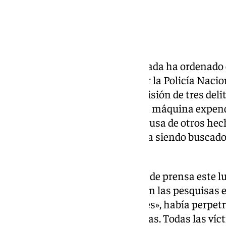
Un Juzgado de lo Penal de Granada ha ordenado e
hombre de 44 años detenido por la Policía Nacion
provincia, tras la presunta comisión de tres deli
sustracción de un patinete, una máquina expende
cobre y una desbrozadora, y a causa de otros he
anterioridad y por los que estaba siendo buscad
centenar de detenciones.
Así lo ha apuntado en una nota de prensa este l
de la comisaría de Baza iniciaron las pesquisas e
ladrón que, «en menos de un mes», había perpet
robos en distintas circunstancias. Todas las ví