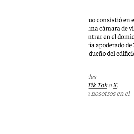
se encontraba allí guardado».
La última acción de este individuo consistió en 
de una vivienda para «arrancar una cámara de vig
siguiente al mismo lugar para entrar en el domi
planta». Una vez dentro, se habría apoderado de 2
valorados en 1.700 euros, que el dueño del edific
habitaciones.
Más noticias de
101TV
en las redes
sociales:
Instagram
,
Facebook
,
Tik Tok
o
X
.
Puedes ponerte en contacto con nosotros en el
correo
informativos@101tv.es
Tags:
Últimas noticias