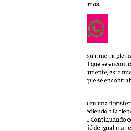
formulado denuncia por los mismos.
El primero de ellos consistió en sustraer, a plena
eléctrico del interior de un portal que se encont
plaza del centro de
Baza
. Seguidamente, este mi
máquina expendedora de bolas que se encontraba
contiguo al portal mencionado.
Un segundo asalto fue cometido en una florister
tapia de más de dos metros, accediendo a la tien
apoderarse de una desbrozadora. Continuando co
salió al parecer «al patio y revolvió de igual ma