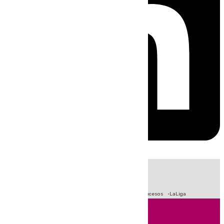
HOY
|
Fútbol
Primera División
Crisis Migratoria en Ceuta
Sucesos
LaLiga