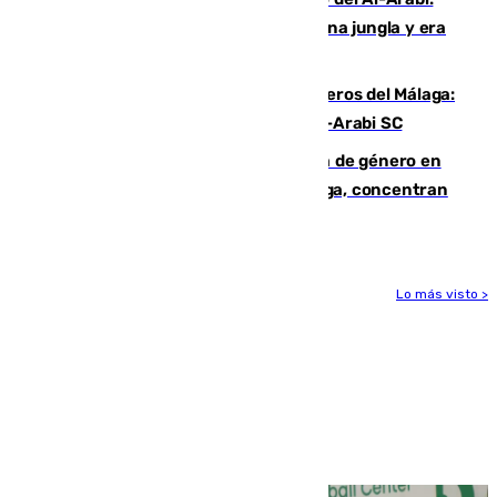
“Por momentos nos hemos metido en una jungla y era
hasta peligroso”
Ya se han estrenado los tres delanteros del Málaga:
Eneko Jauregui, bigoleador contra el Al-Arabi SC
35 mujeres asesinadas por violencia de género en
España en este 2026: Andalucía y Málaga, concentran
el foco de la tragedia
Lo más visto >
Más noticias
Ver más >