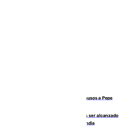
Granada despide con lágrimas y aplausos a Pepe
Habichuela
Un futbolista de 24 años muere tras ser alcanzado
por un rayo durante un partido en Tailandia