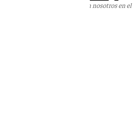
Puedes ponerte en contacto con nosotros en el
correo
informativos@101tv.es
Tags:
Últimas noticias