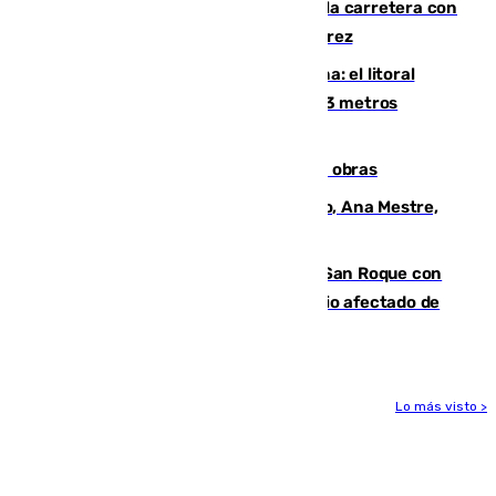
Muere un conductor tras salirse de la carretera con
su turismo en la A-480 a la altura de Jerez
Julio supera a junio en basura marina: el litoral
occidental malagueño recoge más de 33 metros
cúbicos de residuos
El Cádiz se afila ante un Granada en obras
La nueva presidenta del Parlamento, Ana Mestre,
hace parada institucional en Cádiz
Estabilizado el incendio forestal de San Roque con
19 familias aún desalojadas y un domicilio afectado de
gravedad
Lo más visto >
Más noticias