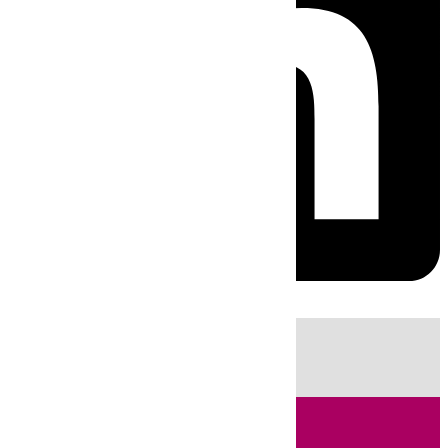
HOY
|
Sucesos
Fútbol
Cádiz
LaLiga
Campo de Gibraltar