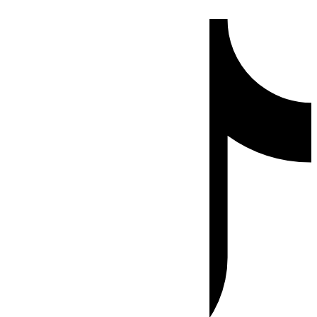
Ir
Tiktok
al
contenido