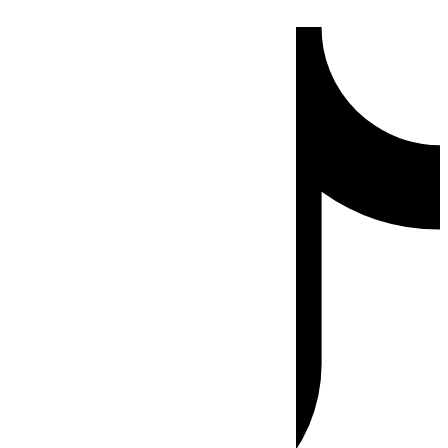
Ir
Tiktok
al
contenido