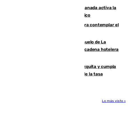
Un incendio junto a la autovía en Granada activa la
fase operativa 1 y obliga a cortar el tráfico
Iberia organiza un vuelo especial para contemplar el
eclipse total de Sol del 12 de agosto
Málaga vuelve a sacar a subasta el suelo de La
Térmica con el interés de que una gran cadena hotelera
presente su oferta
Vox exige a Sanz que paralice la mezquita y cumpla
los acuerdos firmados antes de hablar de la tasa
turística
Lo más visto >
Más noticias