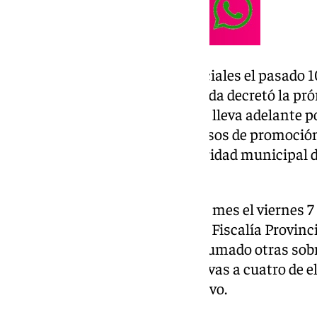
Según informaron fuentes judiciales el pasado 1
Instrucción número 4 de Granada decretó la prór
sumario de la investigación que lleva adelante 
amaños en oposiciones y procesos de promoción i
seis agentes del cuerpo de seguridad municipal d
investigados.
La prórroga se decretaba por un mes el viernes 7
previamente interpuestas en la Fiscalía Provinc
Granada y Albolote, se habían sumado otras sobr
municipios, de las que las relativas a cuatro de 
diligencias penales tras el archivo.