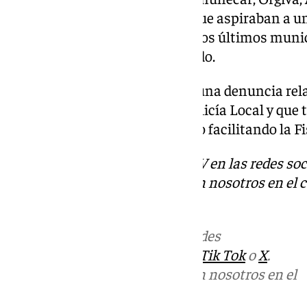
concretamente de opositores que aspiraban a una
circunstancia de que en estos dos últimos muni
opositor el que había denunciado.
A estas localidades se sumaba una denuncia rel
amaño en sus oposiciones a Policía Local y que 
según la información que ha ido facilitando la Fi
Descubre más noticias de 101TV en las redes soc
Puedes ponerte en contacto con nosotros en el 
redaccion.granada@101tv.es
Más noticias de
101TV
en las redes
sociales:
Instagram
,
Facebook
,
Tik Tok
o
X
.
Puedes ponerte en contacto con nosotros en el
correo
informativos@101tv.es