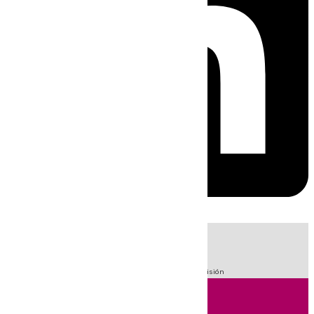
HOY
|
Fútbol
Sucesos
LaLiga
Feria de Málaga
Primera División