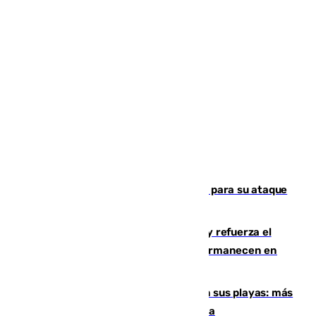
El Real Madrid ficha a Yan Diomande para su ataque
por 125 millones
El Gobierno instala duchas y baños y refuerza el
CETI para los miles de migrantes que permanecen en
Ceuta
Málaga corta la venta ambulante en sus playas: más
de 180 multas de la Policía por este tema