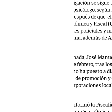
En el caso de Granada, la investigación se sigue
funcionarios municipales y un psicólogo, según 
consultadas por Europa Press después de que, el 
la Unidad de Delincuencia Económica y Fiscal (U
participaron en registros en sedes policiales y m
Albolote, en su área metropolitana, además de Al
granadino.
El jefe de la Policía Local de Granada, José Manu
renuncia un día después, el 19 de febrero, tras lo
Udef. El Ayuntamiento granadino ha puesto a di
información relativa a procesos de promoción y
2019 y 2021, afectando a tres corporaciones loca
Policía Local.
Las últimas denuncias, según informó la Fiscalí
partieron de particulares en Almuñécar, Órgiva, 