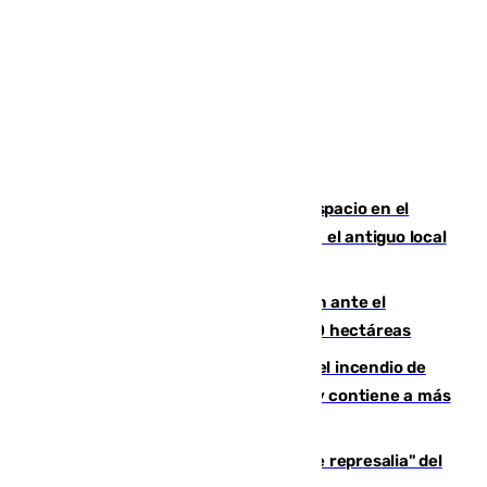
Las marca internacionales ganan espacio en el
Centro de Málaga: La Tagliatella abre en el antiguo local
de Vox Sports Bar
Moreno pide extremar la precaución ante el
incendio de Niebla, que supera las 4.000 hectáreas
340 personas más desalojadas por el incendio de
Niebla, que mantiene a 410 evacuadas y contiene a más
de 500 efectivos trabajando
Italia responde ante las "medidas de represalia" del