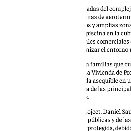
Entre las características destacadas del comple
certificación energética A, sistemas de aeroterm
de recarga de vehículos eléctricos y amplias z
de espacios de juego infantiles, piscina en la cub
plazas de garaje, trasteros y locales comerciales
comercio de proximidad y dinamizar el entorno 
Las viviendas estarán dirigidas a familias que c
establecidos para el acceso a una Vivienda de Pr
así a ampliar la oferta de vivienda asequible en 
vivienda se ha convertido en una de las principa
especialmente entre los jóvenes.
Durante el acto, el CEO de Up Project, Daniel Sau
interés de las administraciones públicas y de la
respaldar proyectos de vivienda protegida, debid