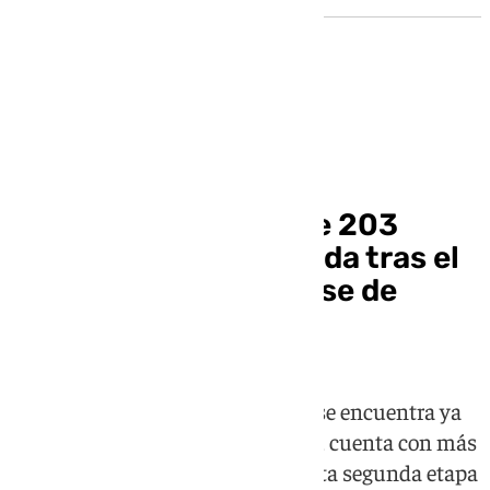
VPO
Arrancan las obras de 203
nuevas VPO en Granada tras el
éxito de la primera fase de
Bazán Rosaleda
La promoción, cuya primera fase se encuentra ya
vendida al 95 % y en construcción, cuenta con más
de 600 familias interesadas en esta segunda etapa