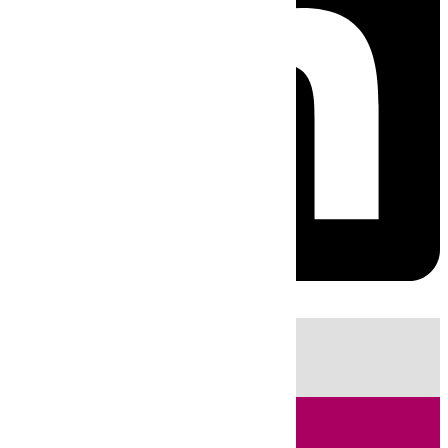
HOY
|
Sucesos
Fútbol
LaLiga
Primera División
Incendios