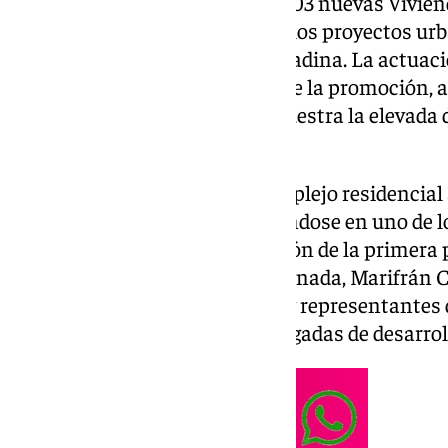
supondrá la incorporación de 203 nuevas Viviend
la ciudad, consolidando uno de los proyectos ur
últimos años en la capital granadina. La actuaci
alcanzado por la primera fase de la promoción, 
en plena ejecución, lo que demuestra la elevada
existente en Granada.
Con esta segunda etapa, el complejo residencial
viviendas protegidas, convirtiéndose en uno de 
de la ciudad. El acto de colocación de la primera
presencia de la alcaldesa de Granada, Marifrán C
Urbanismo, Enrique Catalina; y representantes
ALBA REIM y Up Project, encargadas de desarroll