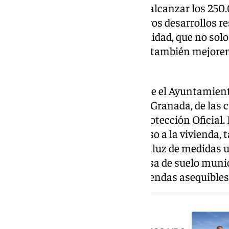
progresivamente al objetivo de alcanzar los 250.
señaló, «obliga a planificar nuevos desarrollos r
proyectos urbanos de mayor calidad, que no so
viviendas disponibles, sino que también mejoren 
comunes de la ciudad».
La regidora destacó, además, que el Ayuntamien
casi 3.000 nuevas viviendas en Granada, de las 
corresponden a Viviendas de Protección Oficial. 
municipal para facilitar el acceso a la vivienda
de Granada al Decreto-Ley andaluz de medidas u
así como la creación de una bolsa de suelo muni
para albergar cerca de 3.933 viviendas asequibles
NOTICIA RELACIONADA