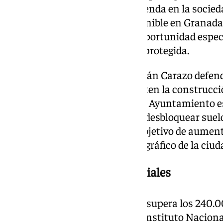
adquirido el problema de la vivienda en la socie
escasez de suelo finalista disponible en Granad
como Bazán Rosaleda en una oportunidad espec
buscan acceder a una vivienda protegida.
Por su parte, la alcaldesa Marifrán Carazo defend
impulsando políticas que faciliten la construcci
Granada. Según ha explicado, el Ayuntamiento es
procedimientos urbanísticos y desbloquear suelo
años sin desarrollarse, con el objetivo de aument
responder al crecimiento demográfico de la ciud
Nuevos desarrollos residenciales
Carazo recordó que Granada ya supera los 240.0
últimos datos del padrón y del Instituto Naciona