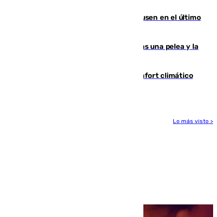
Gobierno de Sánchez
El Sevilla se desinfla ante el Leverkusen en el último
ensayo (1-2)
Tensión en la prisión de Alhaurín tras una pelea y la
incautación de un punzón
Málaga contabiliza 148 zonas de confort climático
para enfrentar las altas temperaturas
Lo más visto >
Más noticias
Ver más >