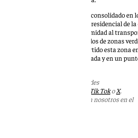
El barrio de Las Alquerías se ha consolidado en 
principales áreas de expansión residencial de la
conexión con la GR-30, la proximidad al transpor
más de 110.000 metros cuadrados de zonas verd
alrededores. Todo ello ha convertido esta zona 
proyección urbanística de Granada y en un punto
futuro de la ciudad.
Más noticias de
101TV
en las redes
sociales:
Instagram
,
Facebook
,
Tik Tok
o
X
.
Puedes ponerte en contacto con nosotros en el
correo
informativos@101tv.es
Tags: