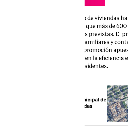
La elevada demanda de este tipo de viviendas ha 
despertado por la nueva fase, ya que más de 600
acceder a alguna de las viviendas previstas. El 
responder a diferentes perfiles familiares y conta
cuatro dormitorios. Además, la promoción apues
moderno y sostenible, centrado en la eficiencia e
calidad de vida de sus futuros residentes.
NOTICIA RELACIONADA
Granada impulsa un parque municipal de
VPO de alquiler para 565 viviendas