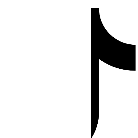
Ir
Tiktok
al
contenido