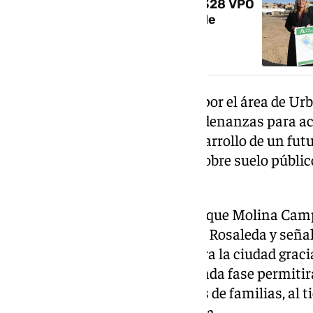
Adjudicada la construcción de 328 VPO
en el Cuartel de Mondragones de
Granada
Entre las medidas impulsadas por el área de U
la actualización de distintas ordenanzas para ac
proyectos residenciales y el desarrollo de un fu
vivienda protegida en alquiler sobre suelo públic
viviendas.
Desde ALBA REIM, su CEO Enrique Molina Camp
la evolución del proyecto Bazán Rosaleda y señal
demostrado su importancia para la ciudad gracia
Además, destacó que esta segunda fase permitir
de acceso a la vivienda a cientos de familias, al
actividad económica en Granada.