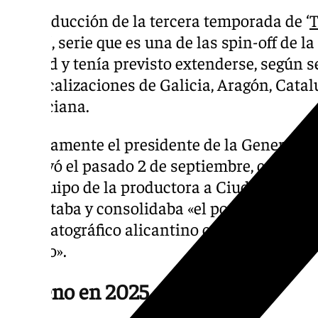
La producción de la tercera temporada de ‘
T
Dixon
‘, serie que es una de las spin-off de l
Madrid y tenía previsto extenderse, según s
por localizaciones de Galicia, Aragón, Cata
Valenciana.
Precisamente el presidente de la Generalit
subrayó el pasado 2 de septiembre, con moti
del equipo de la productora a Ciudad de la L
acreditaba y consolidaba «el posicionamien
cinematográfico alicantino como uno de los
mundo».
Estreno en 2025