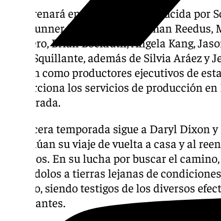
Se estrenará en 2025 y está producida por S
showrunner David Zabel, Norman Reedus, M
Nicotero, Brian Bockrath, Angela Kang, Jas
Steve Squillante, además de Silvia Aráez y 
ejercen como productores ejecutivos de est
proporciona los servicios de producción en 
temporada.
La tercera temporada sigue a Daryl Dixon y 
continúan su viaje de vuelta a casa y al ree
queridos. En su lucha por buscar el camino, 
llevándolos a tierras lejanas de condicione
cambio, siendo testigos de los diversos efect
caminantes.