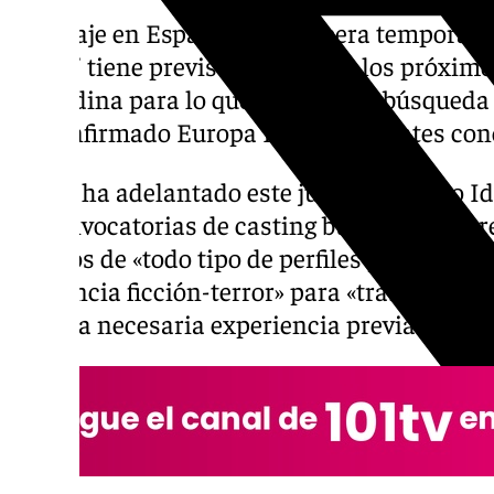
El rodaje en España de la tercera temporad
Dixon’ tiene previsto recalar en los próxim
granadina para lo que ya hay una búsqueda 
ha confirmado Europa Press en fuentes cono
Según ha adelantado este jueves el diario 
de convocatorias de casting busca en concre
99 años de «todo tipo de perfiles y etnias» 
de ciencia ficción-terror» para «trabajo rem
que sea necesaria experiencia previa.