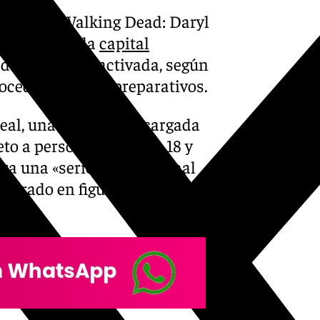
a de ‘The Walking Dead: Daryl
os meses en la
capital
de figurantes activada, según
cedoras de los preparativos.
Ideal, una empresa encargada
to a personas de entre 18 y
para una «serie internacional
unerado en figuración» sin