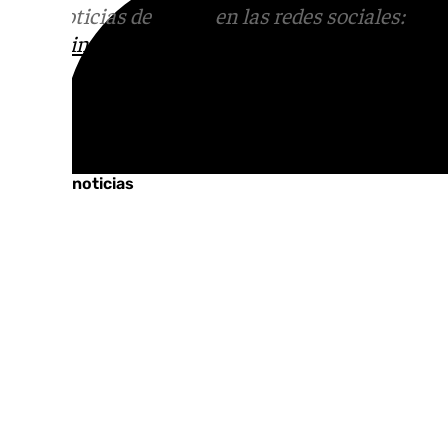
Más noticias de
101TV
en las redes sociales:
Ins
correo
informativos@101tv.es
Tags:
Últimas noticias