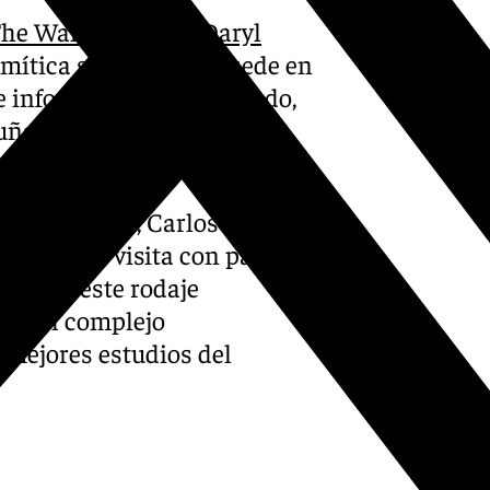
he Walking Dead: Daryl
a mítica saga, tiene su sede en
e informó el verano pasado,
luña y la Comunitat
at Valenciana, Carlos Mazón,
vo de una visita con parte
uz, que este rodaje
to del complejo
 mejores estudios del