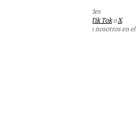
Más noticias de
101TV
en las redes
sociales:
Instagram
,
Facebook
,
Tik Tok
o
X
.
Puedes ponerte en contacto con nosotros en el
correo
informativos@101tv.es
Tags:
Últimas noticias