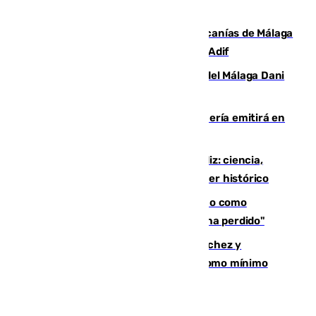
euros
Retrasos y cancelaciones en el Cercanías de Málaga
por una avería en la infraestructura de Adif
Isco, la nueva mascota del jugador del Málaga Dani
Lorenzo
El observatorio de Calar Alto de Almería emitirá en
directo el eclipse solar del 12 de agosto
El «Trío de Eclipses» arranca en Cádiz: ciencia,
naturaleza y seguridad ante un atardecer histórico
Noruega pide la dimisión de Infantino como
presidente de la FIFA: "La confianza se ha perdido"
Meloni rechaza el ultimátum de Sánchez y
mantendrá la frontera con controles como mínimo
hasta el 15 de agosto