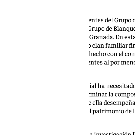
trabajadores de Endesa.
La investigación la iniciaron agentes del Grupo de
comisaría de Baza junto con el Grupo de Blanque
Provincial de Policía Judicial de Granada. En esta
centró en un conocido y extenso clan familiar f
cual, presuntamente, se habría hecho con el cont
venta de sustancias estupefacientes al por menor
localidades cercanas.
La laboriosa investigación policial ha necesitad
orientada, por una parte, a determinar la compo
criminal y el papel que dentro de ella desempeñ
por otra, a averiguar el origen del patrimonio de
tráfico de drogas.
Una vez finalizada esta fase de la investigación 