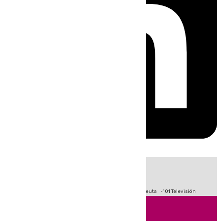
HOY
|
Fútbol
Primera División
LaLiga
Crisis Migratoria en Ceuta
101 Televisión