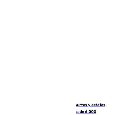
Detenida una pareja por presuntos hurtos y estafas
en Málaga tras ser descubiertos con más de 6.000