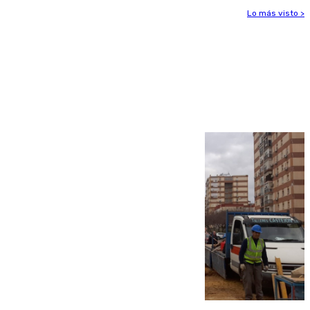
Lo más visto >
Más noticias
Ver más >