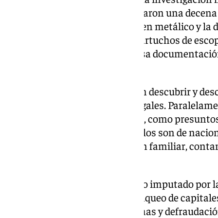
operativa en la que se seleccionaron una decena
registrados. Además del dinero en metálico y la 
un revólver del calibre 44, 366 cartuchos de esc
joyas, teléfonos móviles y diversa documentació
cuatro de ellos de alta gama.
Los técnicos de Endesa lograron descubrir y desc
media docena de enganches ilegales. Paralelame
personas, 7 mujeres y 6 varones, como presuntos
organización criminal. Todos ellos son de nacio
pertenecientes a un mismo clan familiar, conta
nueve de ellos.
El conjunto de detenidos ha sido imputado por l
delitos de tráfico de drogas, blanqueo de capital
criminal, tenencia ilícita de armas y defraudación