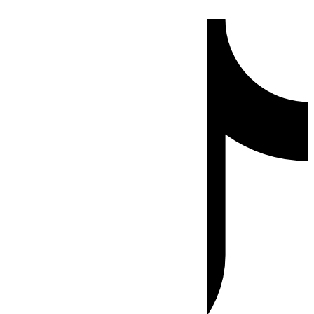
Ir
Tiktok
al
contenido