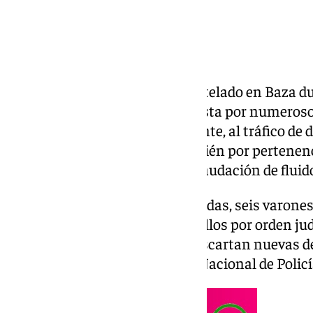
La
Policía Nacional
ha desmantelado en Baza dur
organización criminal compuesta por numeroso
familiar dedicado, presuntamente, al tráfico de 
habiendo sido imputados también por pertenenc
tenencia ilícita de armas y defraudación de fluido
Han sido 13 las personas detenidas, seis varones
ingresado en prisión nueve de ellos por orden judi
policial sigue abierta y no se descartan nuevas 
viernes en una nota el Cuerpo Nacional de Policí