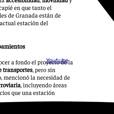
capié en que tanto el
les de Granada están de
 actual estación del
ipamientos
Youtube
cer a fondo el proyecto de la
e transportes
, pero sin
o, mencionó la necesidad de
rroviaria
, incluyendo áreas
icios que una estación
r los barrios directamente