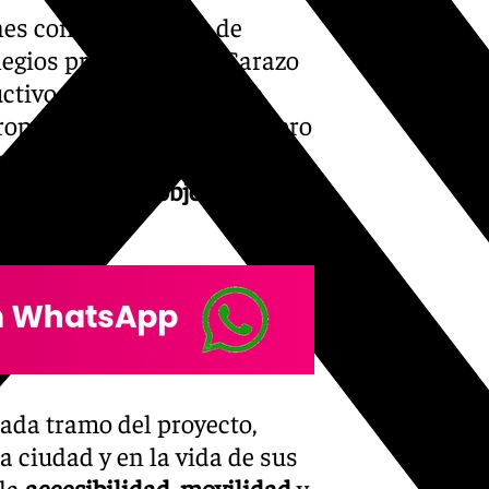
es con los técnicos de
egios profesionales, Carazo
tivo y necesario». En la
opuesta del Ministerio, pero
nicos. «Es imprescindible
ara definir los
objetivos y
lcaldesa.
ada tramo del proyecto,
a ciudad y en la vida de sus
 la
accesibilidad
,
movilidad
y