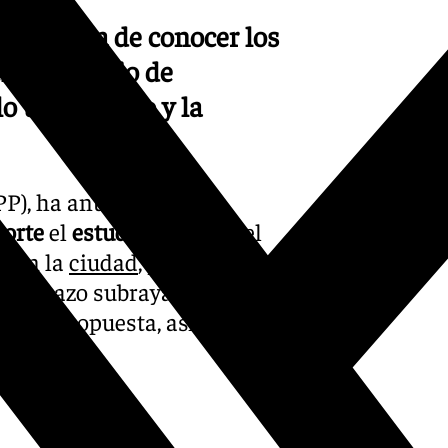
portancia de conocer los
l Ministerio de
o urbanístico y la
PP), ha anunciado que
porte
el
estudio técnico
del
a en la
ciudad
, presentado el
. Carazo subraya la
de la propuesta, así como las