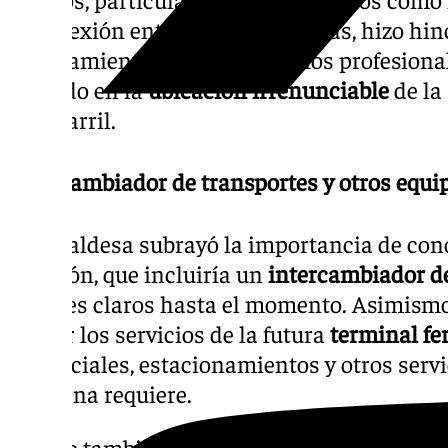
la conexión entre barrios. Además, hizo hin
Ayuntamiento como los colegios profesiona
acuerdo en la
ubicación irrenunciable
de la
ferrocarril.
Intercambiador de transportes y otros equ
La alcaldesa subrayó la importancia de cono
estación, que incluiría un
intercambiador d
detalles claros hasta el momento. Asimism
definir los servicios de la futura
terminal fe
comerciales, estacionamientos y otros serv
moderna requiere.
Carazo también expresó su preocupación po