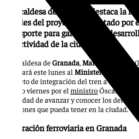
La alcaldesa de Granada destaca la im
detalles del proyecto presentado por e
Transporte para garantizar el desarroll
conectividad de la ciudad.
La alcaldesa de
Granada
,
Marifrán Carazo
(
solicitará este lunes al
Ministerio de Trans
proyecto de integración del tren a su entrad
pasado viernes por el
ministro
Óscar Puente
necesidad de avanzar y conocer los detalles 
afecciones que pueda tener en la ciudad.
Integración ferroviaria en Granada