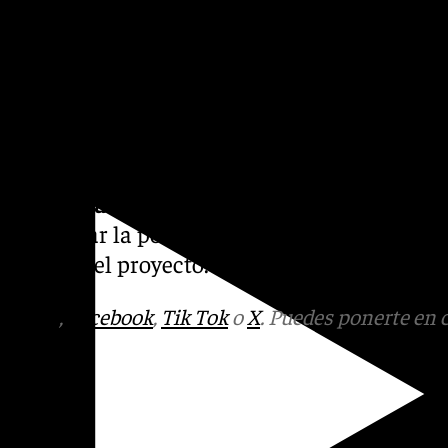
a
y
La Chana
, y la necesidad
. Además, pidió conocer el
os para nuevos equipamientos
de Granada.
iento de Granada también
 Mercancías
y la conexión
de explorar la posibilidad de
ecución del proyecto.
tagram
,
Facebook
,
Tik Tok
o
X
. Puedes ponerte en 