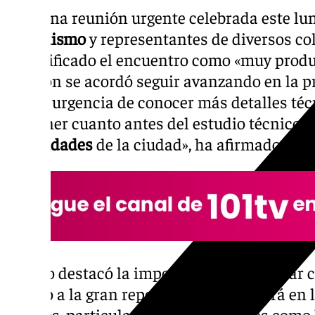
Tras una reunión urgente celebrada este lun
Urbanismo
y representantes de diversos col
ha calificado el encuentro como «muy produc
reunión se acordó seguir avanzando en la pr
con la urgencia de conocer más detalles téc
disponer cuanto antes del estudio técnico p
necesidades
de la ciudad», ha afirmado la a
Carazo destacó la importancia de analizar c
debido a la gran repercusión que tendrá en l
vecinos, particularmente en aspectos como