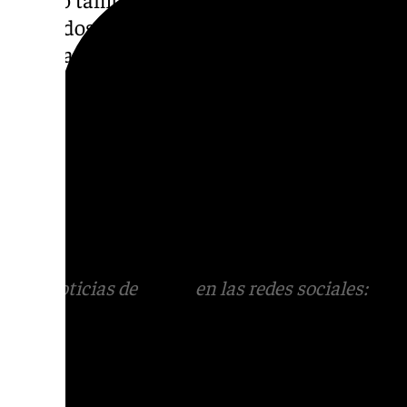
afectados por el proyecto, como
La Rosaled
de garantizar la conexión entre estas zonas
impacto en la posible liberación de terren
y la repercusión en el futuro
Corredor Verde
Finalmente, Carazo avanzó que el Ayuntam
solicitará información sobre la
Estación de
ferroviaria con el
Puerto de Motril
, además 
financiación con
fondos europeos
para la ej
Más noticias de
101TV
en las redes sociales:
Ins
correo
informativos@101tv.es