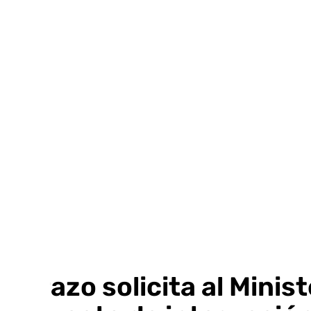
Ir
al
contenido
Carazo solicita al Minis