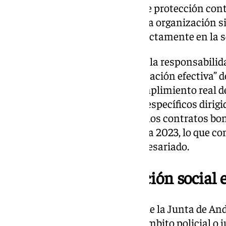
andaluz destinado a políticas de protección con
2024. Una cifra que, a juicio de la organización s
institucional que repercute directamente en la s
El sindicato insiste también en la responsabilid
granadino. Reclama la “implantación efectiva” de
sexual en las empresas y el cumplimiento real de
como de los recursos laborales específicos dirigi
subrayan una caída del 80% en los contratos bo
de violencia de género respecto a 2023, lo que c
desatención por parte del empresariado.
Llamamiento a la acción social e
El sindicato considera “vital” que la Junta de A
integral que vaya más allá del ámbito policial o j