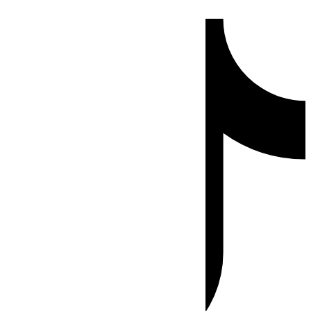
Ir
Tiktok
al
contenido