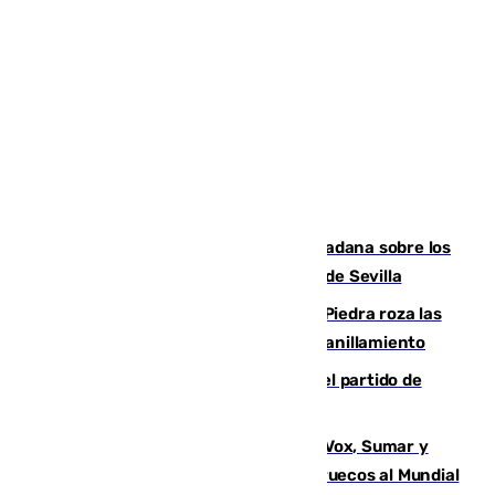
PSOE y Vox critican la consulta ciudadana sobre los
toldos que ha lanzado el Ayuntamiento de Sevilla
La laguna malagueña de Fuente de Piedra roza las
30.000 parejas de flamencos antes del anillamiento
Sigue en directo la retransmisión del partido de
pretemporada Málaga-Al-Arabi
La crisis migratoria de Ceuta une a Vox, Sumar y
Podemos contra la candidatura de Marruecos al Mundial