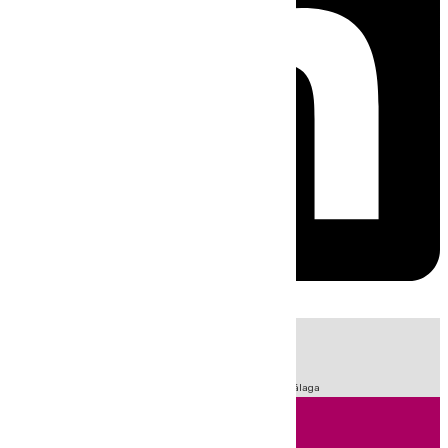
HOY
|
Fútbol
Sucesos
Primera División
LaLiga
Feria de Málaga