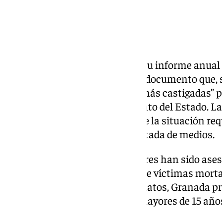
CCOO Granada ha presentado su informe anual s
motivo del 25 de noviembre, un documento que, s
situar a la provincia “entre las más castigadas” 
en Andalucía como en el conjunto del Estado. La
“grave repunte” y advierte de que la situación r
institucional más decidida y dotada de medios.
El informe recoge que dos mujeres han sido ases
2025, elevando a 44 el número de víctimas mort
parejas o exparejas. Con estos datos, Granada p
asesinadas por cada 100.000 mayores de 15 años,
según subraya el sindicato.