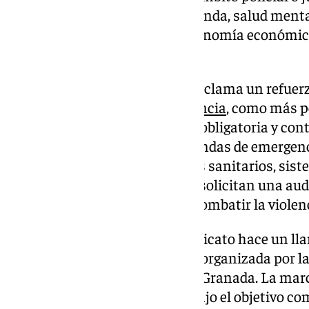
intervenciones en empleo, vivienda, salud menta
medidas que garanticen la autonomía económica 
desde edades tempranas.
En esta línea, CCOO Granada reclama un refuerzo
atención a víctimas en la provincia
, como más p
violencia de género, formación obligatoria y co
más recursos de acogida y viviendas de emergen
entre servicios sociales, centros sanitarios, sis
cuerpos de seguridad. Además, solicitan una aud
sobre los fondos destinados a combatir la viole
Coincidiendo con el 25N, el sindicato hace un l
participar en la manifestación organizada por l
Espacio Feminista Unitario de Granada. La marc
las Batallas a las 18.00 horas bajo el objetivo c