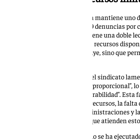
El informe destaca que Granada mantiene uno d
elevados de Andalucía, con 123,9 denuncias por
15 años. Para CCOO, esta cifra tiene una doble le
visibilización y confianza en los recursos disponi
violencia de género “no disminuye, sino que per
cotidiana de muchas mujeres”.
Pese al aumento de denuncias, el sindicato lame
protección “no crecen de forma proporcional”, l
una situación de extrema vulnerabilidad”. Esta f
explica por “la insuficiencia de recursos, la falta
escasa coordinación entre administraciones y l
adecuada” entre profesionales que atienden esto
CCOO denuncia además que solo se ha ejecutado