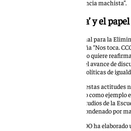
firme y valiente frente a la violencia machista”.
La campaña ‘Nos toca’ y el papel
En el marco del Día Internacional para la Elimin
Mujeres, CCOO lanza la campaña “Nos toca. CCO
machistas”. Con ella, el sindicato quiere reafir
aumento de la violencia y ante el avance de disc
advierten, ponen en riesgo las políticas de iguald
La organización denuncia que “estas actitudes 
desde las instituciones”, citando como ejemplo 
Granada, que nombró jefe de estudios de la Escuel
subinspector posteriormente condenado por mal
Como parte de la campaña, CCOO ha elaborado un