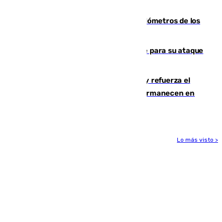
2030
Diputación limpia de residuos 170 kilómetros de los
principales caminos del Rocío en Sevilla
El Real Madrid ficha a Yan Diomande para su ataque
por 125 millones
El Gobierno instala duchas y baños y refuerza el
CETI para los miles de migrantes que permanecen en
Ceuta
Lo más visto >
Más noticias
Ver más >