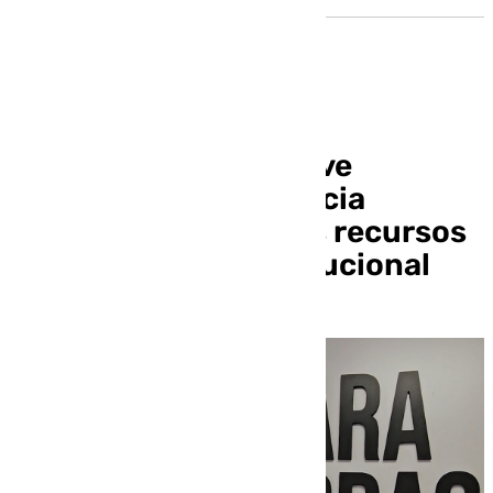
CCOO alerta del «grave
repunte» de la violencia
machista y exige más recursos
y coordinación institucional