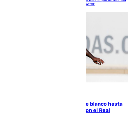
partido de los de Funes contra el conjunto de Catar
06.08.2026
Vinícius Júnior seguirá vestido de blanco hasta
2032 tras cerrar su renovación con el Real
Madrid