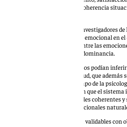
fueron luego evaluados por su coherencia situaci
dinámica emocional humana.
Para ello, en colaboración con investigadores de 
diseñó un estudio de atribución emocional en e
valoraron la correspondencia entre las emocion
clásicas de placer, activación y dominancia.
El estudio probó que los humanos podían inferir
del agente con bastante exactitud, que además 
referencias académicas del campo de la psicología
clave del experimento muestran que el sistema i
al aprender patrones emocionales coherentes y 
que reproducen dinámicas emocionales natural
También que los resultados son validables con 