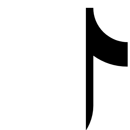
Ir
Tiktok
al
contenido