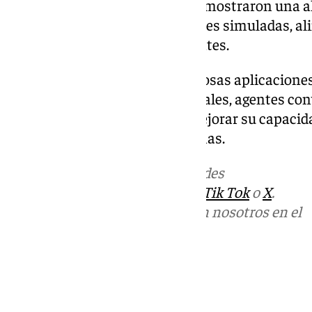
los participantes del estudio demostraron una a
la identificación de las emociones simuladas, 
los estados internos de los agentes.
Finalmente, se deducen numerosas aplicaciones
puede integrarse en robots sociales, agentes co
educativos, con potencial de mejorar su capacid
dinámicas emocionales humanas.
Más noticias de
101TV
en las redes
sociales:
Instagram
,
Facebook
,
Tik Tok
o
X
.
Puedes ponerte en contacto con nosotros en el
correo
informativos@101tv.es
Tags:
Últimas noticias