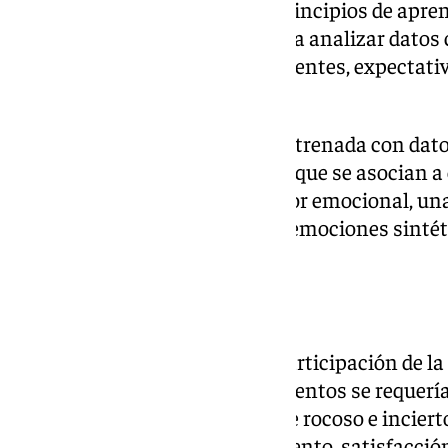
El marco de trabajo combina principios de apren
aprendizaje no supervisado para analizar datos 
agente, como recompensas recientes, expectativ
anticipados.
A través de una red neuronal entrenada con datos
identifica patrones temporales que se asocian a
neuronal actúa como codificador emocional, una
artificial para la IA, que genera emociones sinté
funcionamiento.
En detalle
LOVE cuenta también con la participación de la 
UGR. Así, en uno de los experimentos se requería
alunizar una nave en un paisaje rocoso e incier
emocionales distintos -sufrimiento, satisfacción