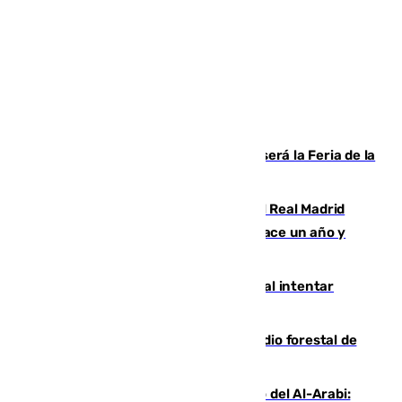
Talleres, escape room y música: así será la Feria de la
Juventud Cofrade de Málaga
El fichaje más caro de la historia del Real Madrid
costaba 105 millones de euros menos hace un año y
jugaba en Leganés
Ceuta suma 82 fallecidos en el mar al intentar
cruzar la frontera española
Huelva eleva a emergencia el incendio forestal de
Niebla
Juanfran Funes, sobre el duro juego del Al-Arabi: