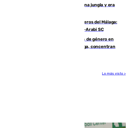
“Por momentos nos hemos metido en una jungla y era
hasta peligroso”
Ya se han estrenado los tres delanteros del Málaga:
Eneko Jauregui, bigoleador contra el Al-Arabi SC
35 mujeres asesinadas por violencia de género en
España en este 2026: Andalucía y Málaga, concentran
el foco de la tragedia
Lo más visto >
Más noticias
Ver más >