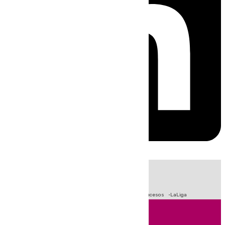
HOY
|
Fútbol
Primera División
Crisis Migratoria en Ceuta
Sucesos
LaLiga