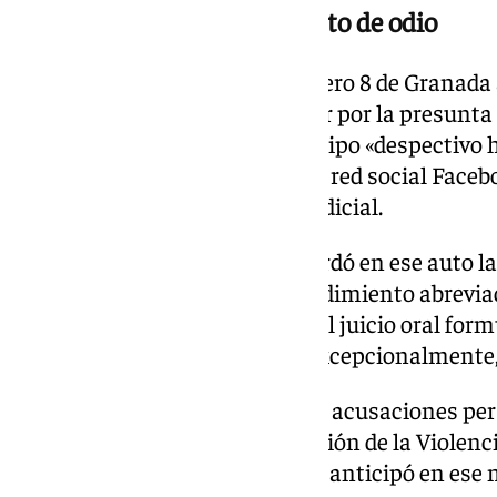
Procesado por supuesto delito de odio
El Juzgado de Instrucción número 8 de Granada 
procesamiento de Manuel Piñar por la presunta 
por supuestos comentarios de tipo «despectivo h
minorías étnicas» a través de la red social Face
negó haber realizado en sede judicial.
Concretamente, el Juzgado acordó en ese auto la
previas por el trámite del procedimiento abreviad
para que «solicite la apertura del juicio oral for
sobreseimiento de la causa y, excepcionalmente,
Se dio traslado igualmente a las acusaciones pe
Internacional para la Erradicación de la Violenci
letrado Carlos Aránguez, que ya anticipó en es