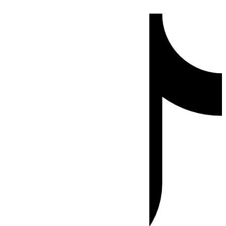
Ir
Tiktok
al
contenido