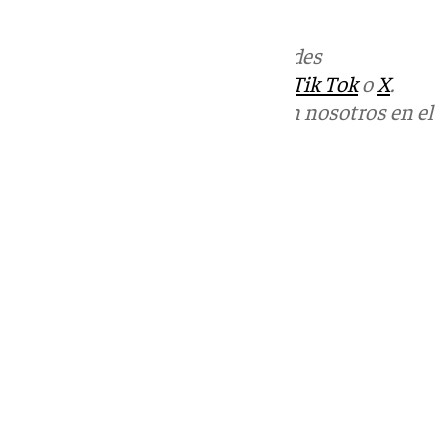
de acusación contra Piñar.
Más noticias de
101TV
en las redes
sociales:
Instagram
,
Facebook
,
Tik Tok
o
X
.
Puedes ponerte en contacto con nosotros en el
correo
informativos@101tv.es
Tags:
Últimas noticias