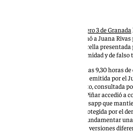
El
Juzgado de Instrucción número 3 de Granada
al juez –ya jubilado– que condenó a Juana Rivas
Manuel Piñar, a raíz de una querella presentada 
presuntos delitos contra la intimidad y de falso
La citación se ha previsto para las 9,30 horas de
en una diligencia de ordenación emitida por el J
dado origen a este procedimiento, consultada por
Aránguez denuncia que el juez Piñar accedió a 
compartió en un grupo de Whatsapp que mantien
utilizado esta información –«protegida por el de
de las comunicaciones»– para fundamentar una q
septiembre de 2022 dando «tres versiones diferen