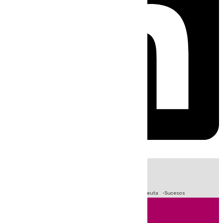
HOY
|
Fútbol
Primera División
LaLiga
Crisis Migratoria en Ceuta
Sucesos