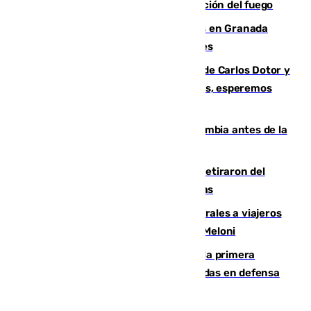
forestal de Niebla por la compleja evolución del fuego
Controlado un incendio de rastrojos en Granada
junto a la autovía y al Callejón de Nogales
Juanfran Funes, sobre las lesiones de Carlos Dotor y
Fernando Calero: “Estamos preocupados, esperemos
que no sea nada”
Felipe VI refuerza los lazos con Colombia antes de la
llegada del nuevo presidente
Fernando Calero y Carlos Dotor se retiraron del
encuentro contra el Ceuta con molestias
España restablece controles temporales a viajeros
procedentes de Italia como repuesta a Meloni
El Málaga cae ante el Ceuta y suma la primera
derrota de la pretemporada dejando dudas en defensa