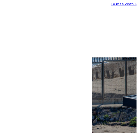
Lo más visto >
Más noticias
Ver más >