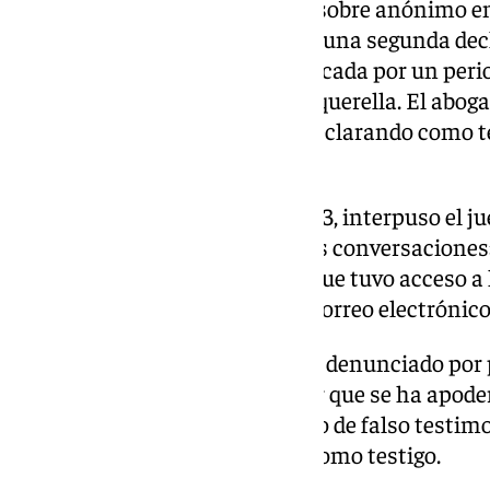
supuestamente que recibió un sobre anónimo en
estas capturas de pantalla y en una segunda dec
esta información le fue comunicada por un peri
revelar», según se expone en la querella. El abo
hincapié en que
Piñar
estaba declarando como te
verdad».
Después de esto, en julio de 2023, interpuso el j
Rivas «aludiendo a esas mismas conversaciones
tercera vez» por la forma en la que tuvo acceso
manifestó «que las recibió por correo electrónico
El abogado de Juana Rivas le ha denunciado por 
contra la intimidad, al entender que se ha apod
sin su consentimiento; y de otro de falso testi
a la verdad» en su declaración como testigo.