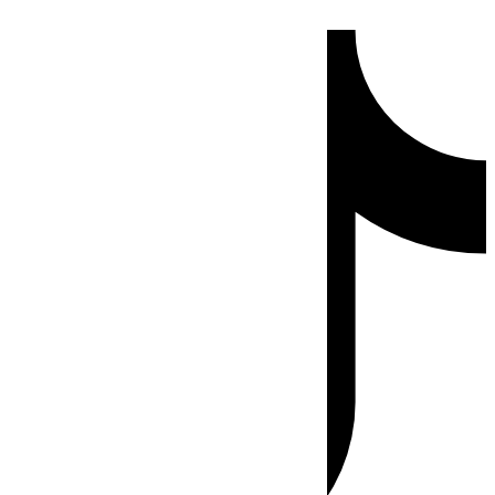
Ir
Tiktok
al
contenido