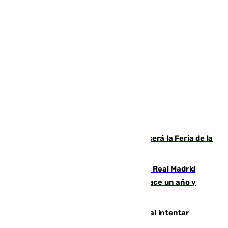
Talleres, escape room y música: así será la Feria de la
Juventud Cofrade de Málaga
El fichaje más caro de la historia del Real Madrid
costaba 105 millones de euros menos hace un año y
jugaba en Leganés
Ceuta suma 82 fallecidos en el mar al intentar
cruzar la frontera española