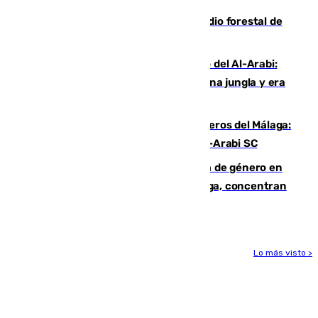
Huelva eleva a emergencia el incendio forestal de
Niebla
Juanfran Funes, sobre el duro juego del Al-Arabi:
“Por momentos nos hemos metido en una jungla y era
hasta peligroso”
Ya se han estrenado los tres delanteros del Málaga:
Eneko Jauregui, bigoleador contra el Al-Arabi SC
35 mujeres asesinadas por violencia de género en
España en este 2026: Andalucía y Málaga, concentran
el foco de la tragedia
Lo más visto >
Más noticias