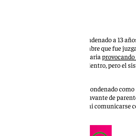
La Audiencia de Granada ha condenado a 13 años y
años de libertad vigilada, al hombre que fue juz
con la vida de su madre octogenaria
provocando 
Santa Fe
mientras ella dormía dentro, pero el sis
deflagración no se produjo.
El acusado, de 55 años, ha sido condenado como 
en grado de tentativa con la agravante de parent
madre a menos de 500 metros ni comunicarse co
consta en la sentencia.