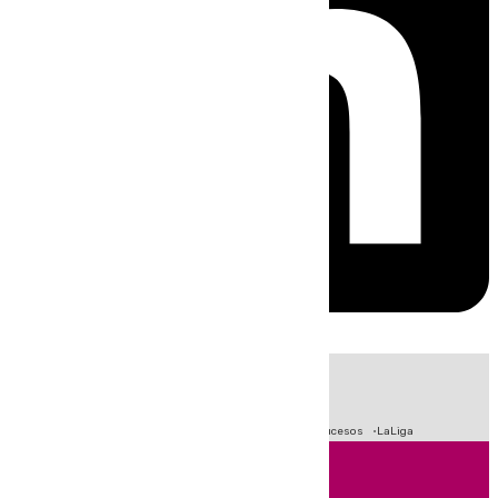
HOY
|
Fútbol
Primera División
Crisis Migratoria en Ceuta
Sucesos
LaLiga