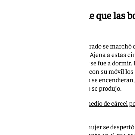
La mujer se percató de que las 
manipularon
Con todo supuestamente preparado se marchó de
llenaba paulatinamente de gas. Ajena a estas cir
casa sobre las ocho de la tarde y se fue a dormi
madrugada, el acusado accionó con su móvil lo
provocando que los calefactores se encendieran, 
ninguna llama y la explosión no se produjo.
Condenado a ocho años y medio de cárcel por
pareja en Granada
Sobre las seis de la mañana la mujer se despertó y