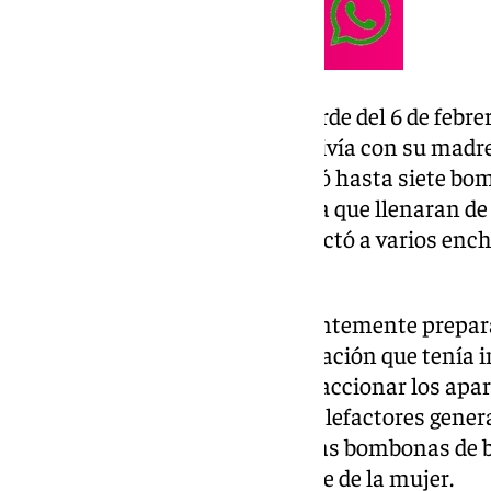
Los hechos se remontan a la tarde del 6 de febre
presentó en la casa donde convivía con su madre
con su vida». Para ello, manipuló hasta siete b
distribuidas por la vivienda para que llenaran de
calefactores en papel y los conectó a varios en
de la casa.
Los enchufes fueron «convenientemente prepara
accionados mediante una aplicación que tenía in
Así, lo dispuso todo para que al accionar los a
los papeles que envolvían los calefactores gener
prendiesen el gas liberado por las bombonas de 
explosión que causase la muerte de la mujer.