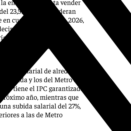
 la empresa «intenta vender
del 23,5%, pero consideran
e en cuatro años: 4% en 2026,
ecir, durante los tres
ría el IPC, manteniéndose
ta 2029», han indicado en el
rencia salarial de alrededor
e Granada y los del Metro de
illa tiene el IPC garantizado
l próximo año, mientras que
na subida salarial del 27%,
riores a las de Metro