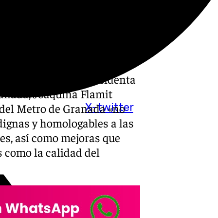
resa de Avanza Metro
 ha anunciado nuevos paros
julio.
con la negociación del
un comunicado la presidenta
anada, Joaquina Flamit
X-twitter
a del Metro de Granada «no
 dignas y homologables a las
ces, así como mejoras que
s como la calidad del