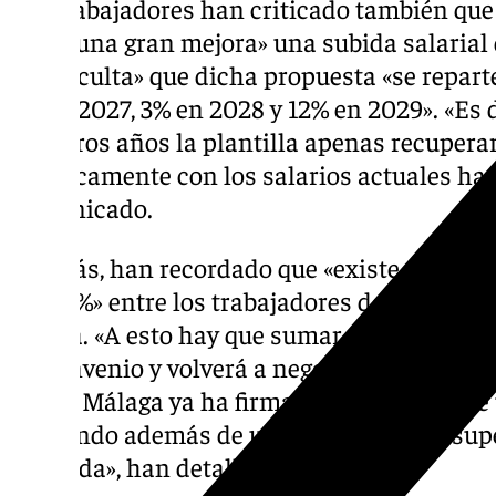
Los trabajadores han criticado también que
como una gran mejora» una subida salarial 
que «oculta» que dicha propuesta «se repart
3% en 2027, 3% en 2028 y 12% en 2029». «Es d
primeros años la plantilla apenas recupera
prácticamente con los salarios actuales has
comunicado.
Además, han recordado que «existe una dife
del 28%» entre los trabajadores del Metro d
Sevilla. «A esto hay que sumar que Metro Sev
en convenio y volverá a negociar mejoras e
Metro Málaga ya ha firmado recientemente u
partiendo además de unas condiciones supe
Granada», han detallado.