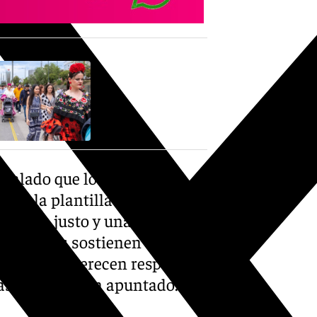
ñalado que los paros del
por la plantilla» y han
nvenio justo y unas
ue quienes sostienen
e Granada merecen respeto,
as vacías», han apuntado.