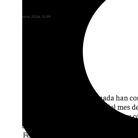
101 TV
sábado, 20 junio 2026, 12:59
Compartir:
Los trabajadores del Metro Granada han c
parciales en la primera quincena del mes de
mejoras laborales en la negociación de su co
paros desarrollados
en mayo y a principios 
con la Feria del Corpus
, la negociación del 