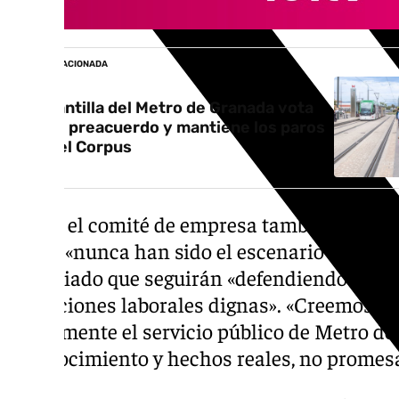
NOTICIA RELACIONADA
La plantilla del Metro de Granada vota
‘no’ al preacuerdo y mantiene los paros
para el Corpus
Desde el comité de empresa también han se
metro «nunca han sido el escenario deseado 
anunciado que seguirán «defendiendo un co
condiciones laborales dignas». «Creemos q
diariamente el servicio público de Metro d
reconocimiento y hechos reales, no promes