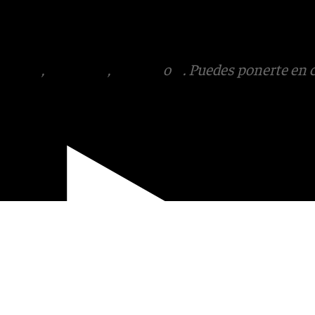
 de 13.30 a 16.00 horas y de
tagram
,
Facebook
,
Tik Tok
o
X
. Puedes ponerte en 