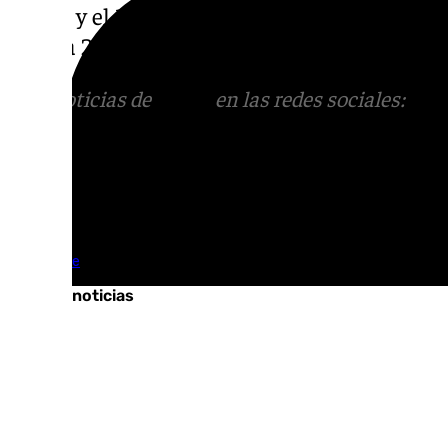
horas; y el 10 de julio de 7.30 a 10.00 horas,
19.30 a 22.00 horas.
Más noticias de
101TV
en las redes sociales:
Ins
correo
informativos@101tv.es
Tags:
Transporte
Últimas noticias