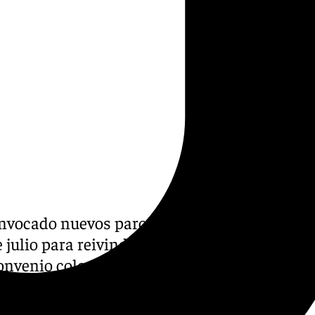
onvocado nuevos paros
 julio para reivindicar
nvenio colectivo. Tras los
de junio, que coincidieron
convenio colectivo sigue «en el