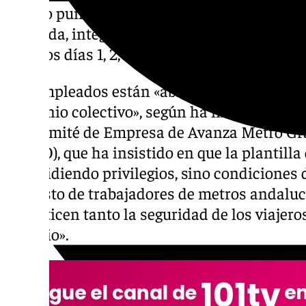
mismo punto» y por ello, el Comité de Emp
Granada, integrado por CCOO, UGT y CSIF,
para los días 1, 2, 3, 6, 7, 8, 9, 10, 13, 14 y 15 de 
Los empleados están «abiertos a continuar 
convenio colectivo», según ha indicado en 
del Comité de Empresa de Avanza Metro Gr
(CCOO), que ha insistido en que la plantill
está pidiendo privilegios, sino condiciones
del resto de trabajadores de metros andalu
garanticen tanto la seguridad de los viajero
servicio».