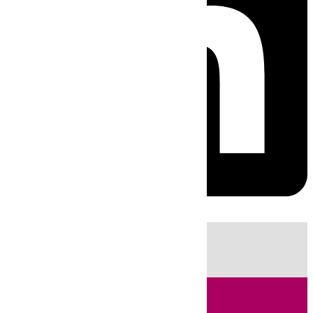
HOY
|
Fútbol
Sucesos
Cádiz
Feria de Málaga
Política