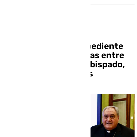
Desbloqueado un expediente
de permuta de parcelas entre
Ayuntamiento y Arzobispado,
atascado cuatro años