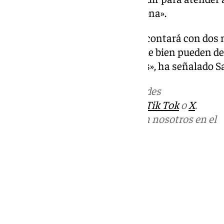
granadinos que viven en esta zona».
«Por su parte, el Ayuntamiento contará con dos 
equipamiento comunitarios, que bien pueden des
docente, o deportivo, entre otros», ha señalado S
Más noticias de
101TV
en las redes
sociales:
Instagram
,
Facebook
,
Tik Tok
o
X
.
Puedes ponerte en contacto con nosotros en el
correo
informativos@101tv.es
Tags:
Últimas noticias