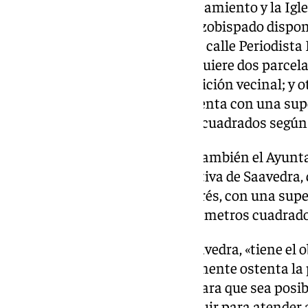
El edil ha detallado que el Ayuntamiento y la Ig
terrenos, mediante la cual el Arzobispado dispo
de 2.491 metros cuadrados en la calle Periodista
mientras que el consistorio adquiere dos parcelas
San Lázaro que cumple una petición vecinal; y o
Comercio, de las cuales, una cuenta con una sup
según catastro y 814,24 metros cuadrados según 
Otra tiene, según ha detallado también el Ayun
tras la comparecencia informativa de Saavedra,
edil de Economía, Rosario Pallarés, con una supe
cuadrados según catastro y 976 metros cuadrado
Este convenio, ha explicado Saavedra, «tiene el o
de uso de deportivo, que actualmente ostenta la 
equipamiento sin especificar, para que sea posib
el Arzobispado pretende construir para atende