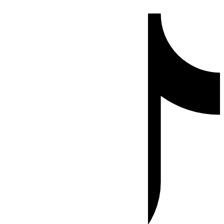
Ir
Tiktok
al
contenido