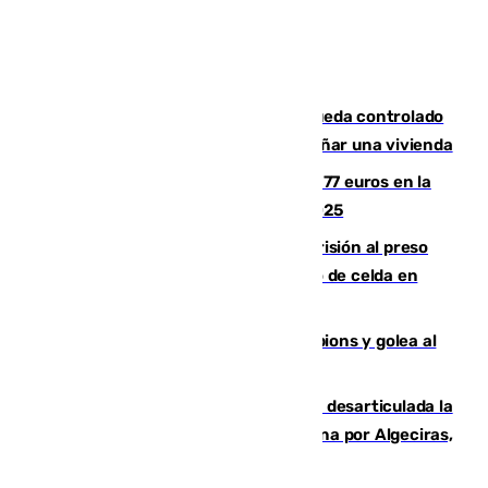
El incendio forestal de San Roque queda controlado
tras obligar a evacuar a 19 familias y dañar una vivienda
Los malagueños gastarán de media 77 euros en la
Feria de Málaga 2026, menos que en 2025
El Supremo ratifica los 17 años de prisión al preso
que mató estrangulado a su compañero de celda en
Morón
El Betis supera el examen de Champions y golea al
Arsenal en Dublín (1-3)
Golpe internacional al narcotráfico: desarticulada la
red que introdujo 21 toneladas de cocaína por Algeciras,
Málaga y Valencia