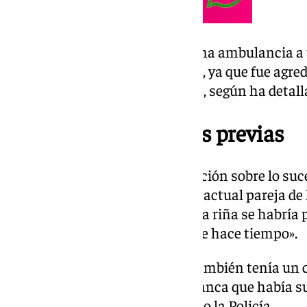
La víctima fue trasladada por una ambulancia a
presentaba heridas de gravedad, ya que fue agre
cuello, «su vida no corre peligro», según ha detal
Una riña por rencillas previas
Los agentes recabaron información sobre lo suced
entre los que se encontraban la actual pareja de
amigas, quienes indicaron que la riña se habría 
que tenía rencillas previas desde hace tiempo».
«La amiga de la menor herida también tenía un 
derecho provocado por arma blanca que había su
durante la agresión», ha indicado la Policía.