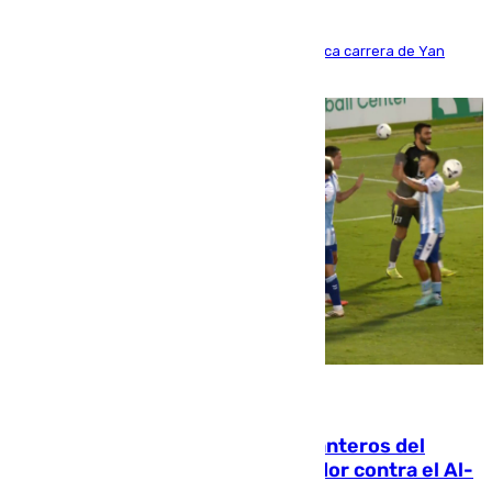
Del filial pepinero a récord absoluto: la meteórica carrera de Yan
Diomande en solo doce meses
06.08.2026
Ya se han estrenado los tres delanteros del
Málaga: Eneko Jauregui, bigoleador contra el Al-