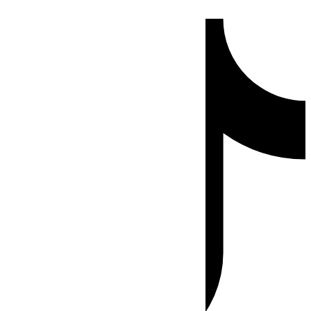
Ir
Tiktok
al
contenido