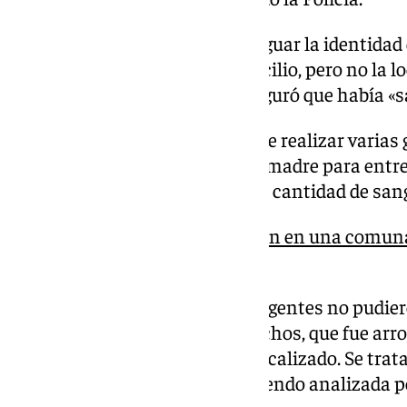
Los agentes consiguieron averiguar la identidad 
agresión y acudieron a su domicilio, pero no la lo
según indicó su madre, que aseguró que había «sa
Minutos más tarde, y después de realizar varias g
joven facilitó su ubicación a su madre para entr
encontraron «aún con una gran cantidad de sangr
Detenido un fugitivo alemán en una comuna
agresión sexual
En la noche de este jueves, los agentes no pudi
con la que se produjeron los hechos, que fue arr
viernes por la mañana sí han localizado. Se trat
centímetros de hoja que está siendo analizada po