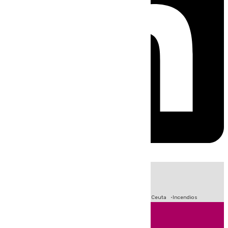
HOY
|
Fútbol
Sucesos
Primera División
Crisis Migratoria en Ceuta
Incendios