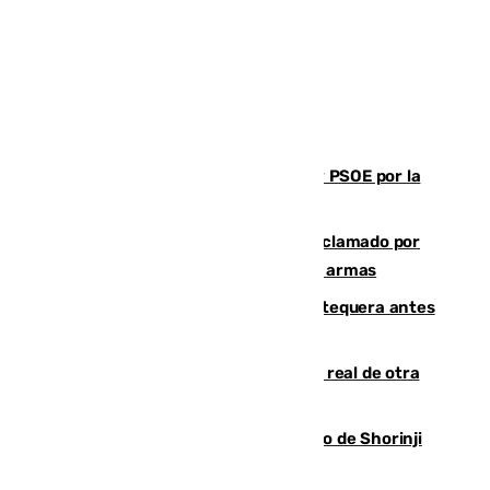
Vuelve el duelo dialéctico entre PP y PSOE por la
financiación de las autonomías
Detienen en Málaga a un fugitivo reclamado por
Colombia por homicidio y transporte de armas
Prueba final del Granada ante el Antequera antes
del inicio de la Liga
Ceuta se prepara ante la posibilidad real de otra
entrada masiva el 15 de agosto
Cártama, protagonista en el Europeo de Shorinji
Kempo celebrado en Berlín