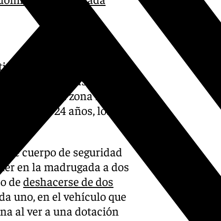
tigaciones que viene
ra la droga. El pasado 17 de
rihuana en la zona norte tras
ductor, de 24 años, los
detenido.
 este cuerpo de seguridad
ener en la madrugada a dos
do de
deshacerse de dos
da uno, en el vehículo que
na al ver a una dotación