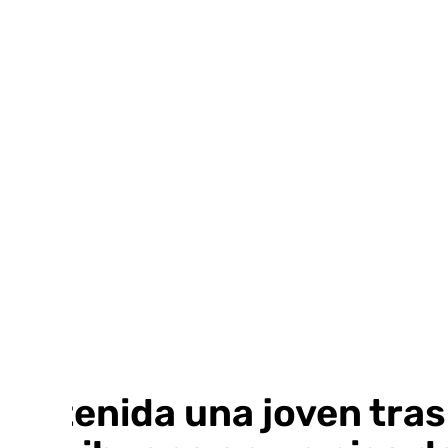
Ir
al
contenido
Detenida una joven tras