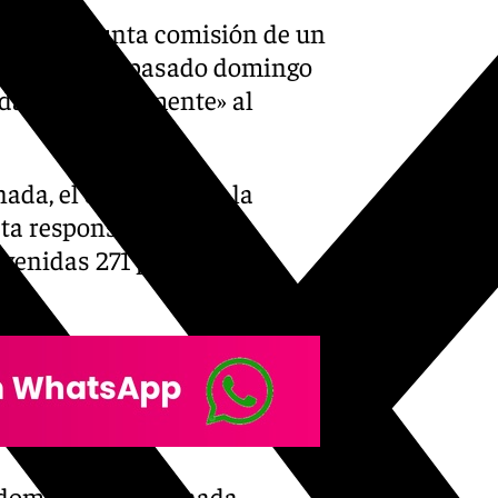
or la presunta comisión de un
rticulación el pasado domingo
da «exclusivamente» al
nada, el domingo por la
ta responsable de esta
rvenidas 271 plantas de
 domicilio en Granada