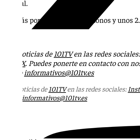
policial.
Además portaban cuatro teléfonos y unos 2
Más noticias de
101TV
en las redes sociales
Tok
o
X
. Puedes ponerte en contacto con nos
correo
informativos@101tv.es
Más noticias de
101TV
en las redes sociales:
Ins
correo
informativos@101tv.es
Tags: