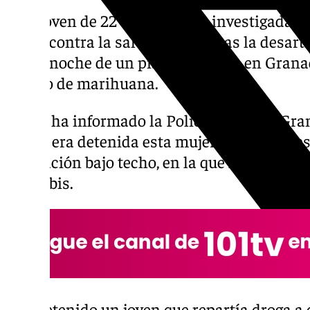
Una joven de 22 años ha sido investigada p
delito contra la salud pública tras la desa
por la noche de un piso destinado en Grana
cultivo de marihuana.
Según ha informado la Policía Local de Gra
noche era detenida esta mujer como supues
plantación bajo techo, en la que fueron inte
cannabis.
Detenido un joven que repartía droga a