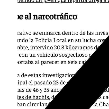
Golpe al narcotráfico
El operativo se enmarca dentro de las inves
realizando la Policía Local en su lucha cont
noviembre, intervino 20,8 kilogramos de ma
actuar con un vehículo sospechoso cuyo con
transportaba al parecer en seis cajas y fue 
De otra de estas investigaciones informaba
municipal el pasado 23 de octubre tras det
personas de 46 y 35 años que habrían trata
paquetes de hachís
, de unos cien gramos ca
ocupaban circulando por el barrio de la Cha