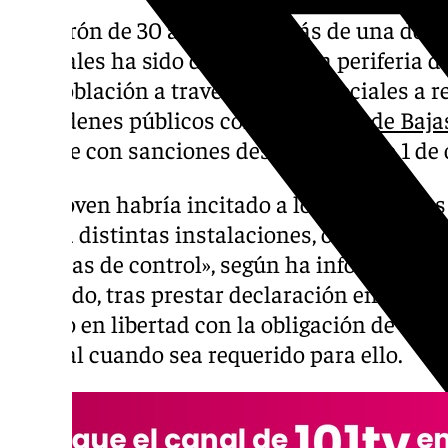
Un varón de 30 años y con más de una doc
policiales ha sido detenido en la periferia 
a la población a través de redes sociales a 
desórdenes públicos contra
la Zona de Baja
vigente con sanciones desde el pasado 1 de 
Este joven habría incitado a los ciudadanos 
contra distintas instalaciones, obstaculizar 
cámaras de control», según ha informado la 
detenido, tras prestar declaración en depen
puesto en libertad con la obligación de com
judicial cuando sea requerido para ello.