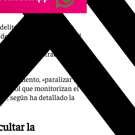
delito de provocación de
 de una conocida red social
s, habría incitado en
char las concentraciones
Ayuntamiento, «paralizar la
 control que monitorizan el
ad», según ha detallado la
cultar la