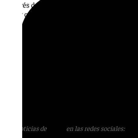
«a través de internet y la intención del pos
contar con el mayor número de personas ves
rostro tapado para dificultar la acción polici
Para evitar que se produjeran los actos ilíc
de efectivos policiales en el dispositivo de
donde iba a participar dicho individuo. Pos
concentración, se realizó la investigación 
identificar a esta persona y llevar a cabo su 
Más noticias de
101TV
en las redes sociales
Tok
o
X
. Puedes ponerte en contacto con nos
correo
informativos@101tv.es
Más noticias de
101TV
en las redes sociales:
Ins
correo
informativos@101tv.es