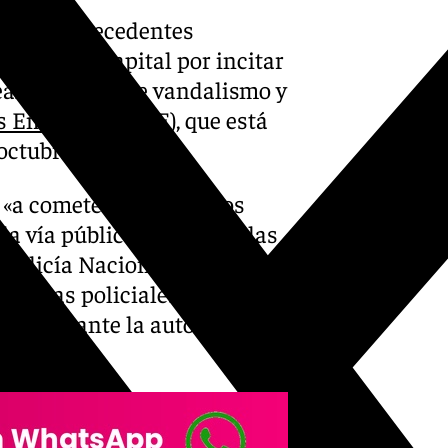
ena de antecedentes
de Granada capital por incitar
realizar actos de vandalismo y
s Emisiones (ZBE),
que está
octubre.
«a cometer actos ilícitos
la vía pública o reventar las
Policía Nacional. El
dencias policiales, ha sido
parecer ante la autoridad