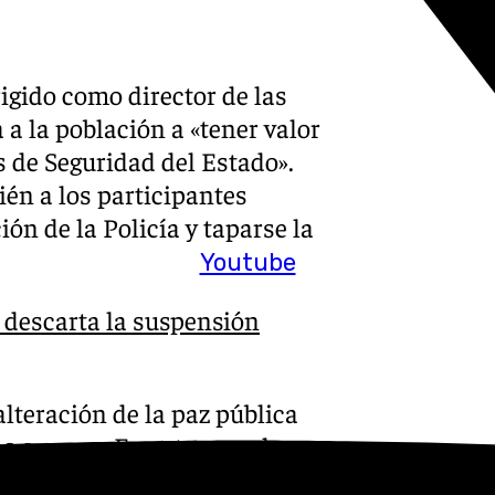
igido como director de las
 a la población a «tener valor
s de Seguridad del Estado».
én a los participantes
ción de la Policía y taparse la
Youtube
 descarta la suspensión
alteración de la paz pública
 o cosas. En este caso, la
 acciones se habría producido