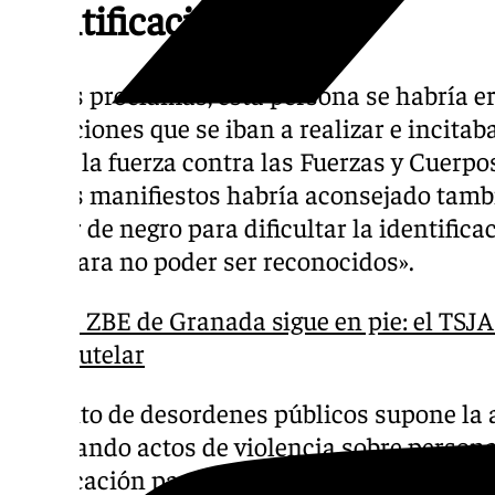
identificación
En sus proclamas, esta persona se habría er
operaciones que se iban a realizar e incitaba
y usar la fuerza contra las Fuerzas y Cuerpo
En sus manifiestos habría aconsejado tambi
«vestir de negro para dificultar la identifica
cara para no poder ser reconocidos».
La ZBE de Granada sigue en pie: el TSJA
cautelar
El ilícito de desordenes públicos supone la 
ejecutando actos de violencia sobre personas
provocación para llevar a cabo este tipo de