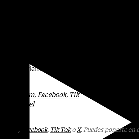
teriormente detenido era la de
tidas de negro y con el
al».
itos se produjo un incremento
 seguridad de la manifestación
teriormente a dicha
correspondiente para poder
arresto.
:
Instagram
,
Facebook
,
Tik
otros en el
tagram
,
Facebook
,
Tik Tok
o
X
. Puedes ponerte en 