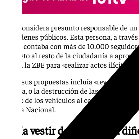
Se lo considera presunto responsable de un 
desordenes públicos. Esta persona, a través
donde contaba con más de 10.000 seguidore
concreto al resto de la ciudadanía a aprove
contra la ZBE para «realizar actos ilícitos».
Entre sus propuestas incluía «reventar» el 
autovía, o la destrucción de las cámaras de
acceso de los vehículos al centro de la ciud
Policía Nacional.
Pedía vestir de negro para difi