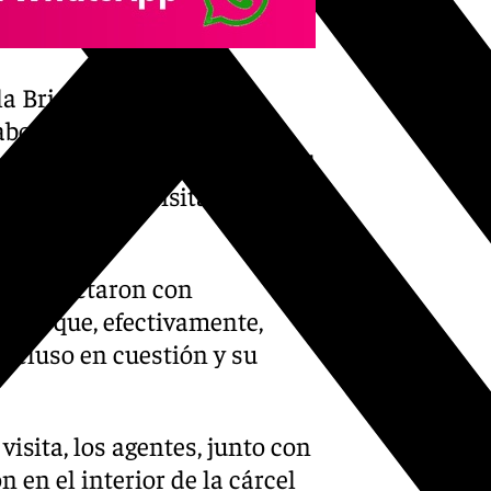
 la Brigada Provincial de
abo la operación Zoco tras
cabo un pase de cocaína en el
e durante una visita íntima
as contactaron con
aron que, efectivamente,
ecluso en cuestión y su
visita, los agentes, junto con
n en el interior de la cárcel