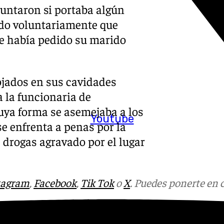
guntaron si portaba algún
ndo voluntariamente que
le había pedido su marido
ojados en sus cavidades
 la funcionaria de
cuya forma se asemejaba a los
Youtube
se enfrenta a penas por la
 drogas agravado por el lugar
tagram
,
Facebook
,
Tik Tok
o
X
. Puedes ponerte en 