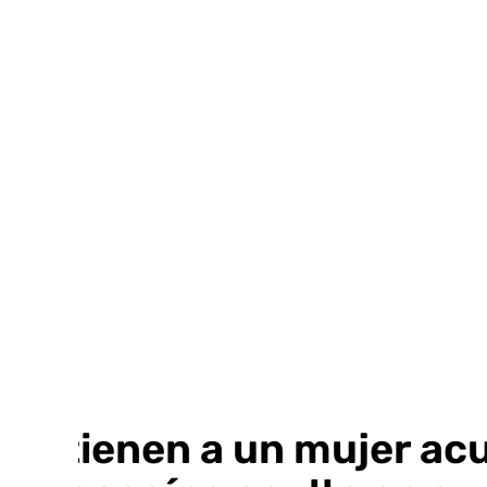
Ir
al
contenido
Detienen a un mujer acu