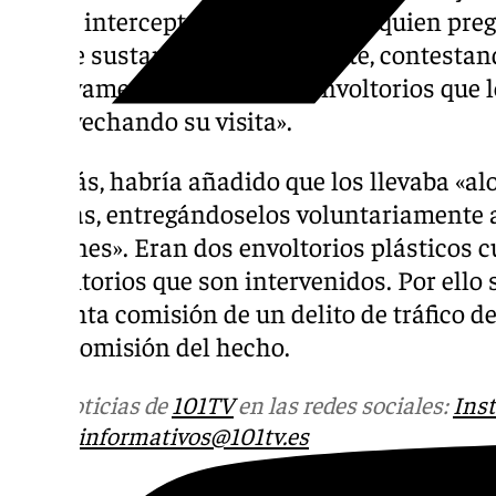
donde interceptaron a la mujer a quien pre
tipo de sustancia estupefaciente, contesta
efectivamente portaba dos envoltorios que 
«aprovechando su visita».
Además, habría añadido que los llevaba «al
íntimas, entregándoselos voluntariamente a
prisiones». Eran dos envoltorios plásticos 
supositorios que son intervenidos. Por ello 
presunta comisión de un delito de tráfico de
de la comisión del hecho.
Más noticias de
101TV
en las redes sociales:
Ins
correo
informativos@101tv.es