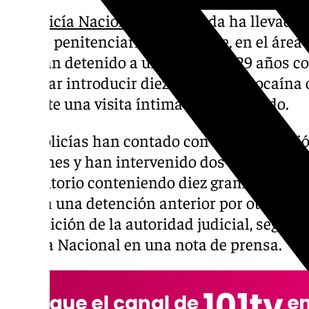
La
Policía Nacional
de Granada ha llevado a
centro penitenciario de
Albolote
, en el áre
que han detenido a una mujer de 29 años c
intentar introducir diez gramos de cocaína 
durante una visita íntima con su marido.
Los policías han contado con la colaboraci
prisiones y han intervenido dos envoltorios
supositorio conteniendo diez gramos de coca
consta una detención anterior por otro moti
disposición de la autoridad judicial, según 
Policía Nacional en una nota de prensa.