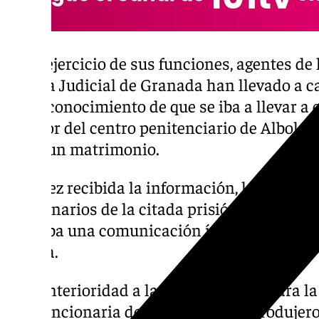
En el ejercicio de sus funciones, agentes de
Policía Judicial de Granada han llevado a c
tener conocimiento de que se iba a llevar a 
interior del centro penitenciario de Albolot
entre un matrimonio.
Una vez recibida la información, los policí
funcionarios de la citada prisión y comprob
figuraba una comunicación íntima entre el r
esposa.
Con anterioridad a la hora señalada para la 
una funcionaria de la prisión, se introdujero