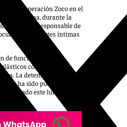
 cabo la operación Zoco en el
a metropolitana, durante la
omo supuesta responsable de
oculta en sus partes íntimas
ón de funcionarios de
 plásticos con forma de
ína. La detenida, a la que le
vo, ya ha sido puesta a
ha detallado este lunes la