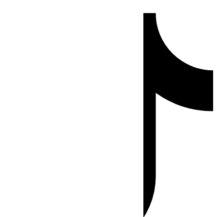
Ir
Tiktok
al
contenido