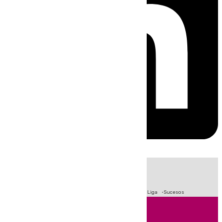
HOY
|
Fútbol
Primera División
Crisis Migratoria en Ceuta
LaLiga
Sucesos