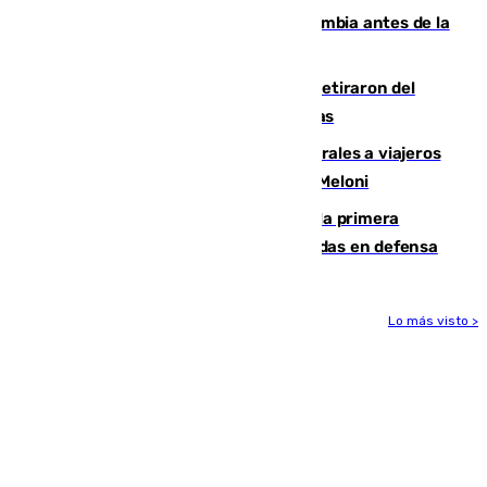
Felipe VI refuerza los lazos con Colombia antes de la
llegada del nuevo presidente
Fernando Calero y Carlos Dotor se retiraron del
encuentro contra el Ceuta con molestias
España restablece controles temporales a viajeros
procedentes de Italia como repuesta a Meloni
El Málaga cae ante el Ceuta y suma la primera
derrota de la pretemporada dejando dudas en defensa
Lo más visto >
Más noticias
Ver más >