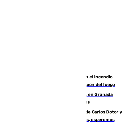
Activado el nivel 2 de emergencia en el incendio
forestal de Niebla por la compleja evolución del fuego
Controlado un incendio de rastrojos en Granada
junto a la autovía y al Callejón de Nogales
Juanfran Funes, sobre las lesiones de Carlos Dotor y
Fernando Calero: “Estamos preocupados, esperemos
que no sea nada”