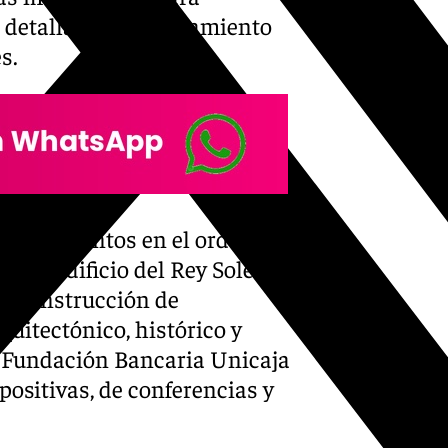
 detallado el Ayuntamiento
s.
 cinco puntos en el orden del
 del edificio del Rey Soler,
a construcción de
quitectónico, histórico y
la Fundación Bancaria Unicaja
xpositivas, de conferencias y