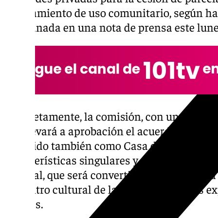
equipamiento de uso comunitario, según ha
de Granada en una nota de prensa este lune
Concretamente, la comisión, con un total de
día, llevará a aprobación el acuerdo de cesión
conocido también como Casa de Salazar, un
características singulares y elevado valor ar
cultural, que será convertido por parte de 
en centro cultural de la ciudad, con salas e
talleres.