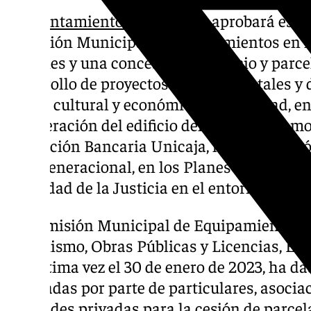
El
Ayuntamiento de Granada
aprobará este 
Comisión Municipal de Equipamientos en l
cesiones y una concesión de edificio y parc
desarrollo de proyectos «trascendentales y d
social, cultural y económico de la ciudad, e
recuperación del edificio del Rey Soler como
Fundación Bancaria Unicaja, la construcc
Intergeneracional, en los Planes Parciales O
la Ciudad de la Justicia en el entorno del C
La Comisión Municipal de Equipamientos, pr
Urbanismo, Obras Públicas y Licencias, Enr
por última vez el 30 de enero de 2023, ha d
realizadas por parte de particulares, asocia
entidades privadas para la cesión de parce