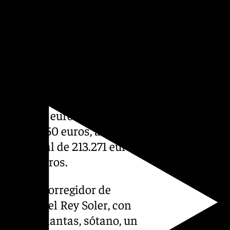
te, además de afrontar los
 edificio hasta la duración
ción del edificio, actualmente
a memoria técnica, presenta
requiere obras de
 1.332.352 euros; mejora de
 por 124.950 euros, a las que
te inicial de 213.271 euros y
 91.843 euros.
, primer corregidor de
edificio del Rey Soler, con
 de dos plantas, sótano, un