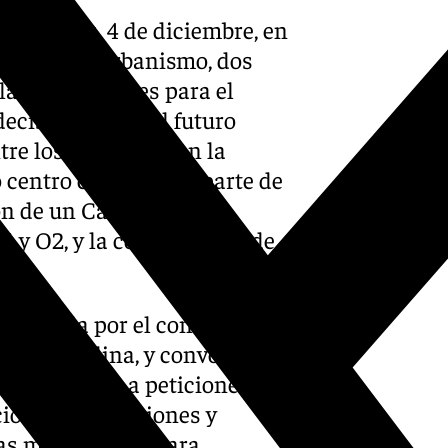
miércoles, 4 de diciembre, en
a sede de Urbanismo, dos
elas municipales para el
ecisivos» para el futuro
ntre los que destacan la
 centro cultural por parte de
ión de un Campus
1 y O2, y la construcción de
ubo.
esidida por el concejal de
ique Catalina, y convocada
ado respuesta a peticiones
ciones, instituciones y
las municipales para