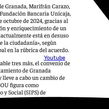
 de Granada, Marifrán Carazo,
a Fundación Bancaria Unicaja,
 octubre de 2024, gracias al
ón y enriquecimiento de un
e actualmente está en desuso
de la ciudadanía», según
l en la rúbrica del acuerdo.
Youtube
able tres más, el convenio de
ntamiento de Granada
y lleve a cabo un cambio de
GOU figura como
 y Social (SIPS) de
icipales, contempla en su
5.057 euros en un plazo de