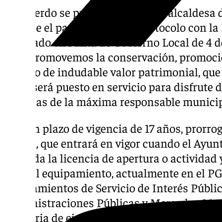
El acuerdo se produce una vez la alcaldesa
firmase el pasado junio un protocolo con l
aprobado en Junta de Gobierno Local de 4 de
que «promovemos la conservación, promoci
edificio de indudable valor patrimonial, qu
y que será puesto en servicio para disfrute 
palabras de la máxima responsable municipa
Con un plazo de vigencia de 17 años, prorrog
cesión, que entrará en vigor cuando el Ayu
conceda la licencia de apertura o actividad 
uso del equipamiento, actualmente en el P
equipamientos de Servicio de Interés Público
Administraciones Públicas y Mercados Mun
memoria de ejecución una inversión de 2.28