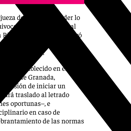
 jueza de «no comprender lo
quivocarse» como ocurrió al
a Rivas en 2016 cuando llegó
r con ello al llamado «caso
consecuencias».
iento establecido en el
bogados de Granada,
decisión de iniciar un
dará traslado al letrado
nes oportunas–, e
iplinario en caso de
uebrantamiento de las normas
.