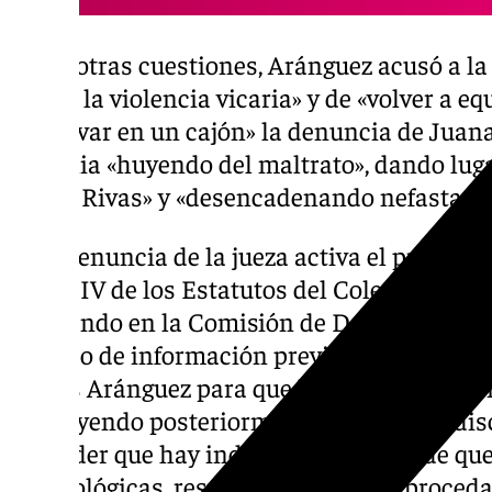
Entre otras cuestiones, Aránguez acusó a la
que es la violencia vicaria» y de «volver a e
«archivar en un cajón» la denuncia de Juan
de Italia «huyendo del maltrato», dando luga
Juana Rivas» y «desencadenando nefastas 
Esta denuncia de la jueza activa el procedim
Título IV de los Estatutos del Colegio de A
recayendo en la Comisión de Deontología la 
periodo de información previa –en el que se 
Carlos Aránguez para que haga las alegacio
instruyendo posteriormente expediente disc
entender que hay indicios racionales de q
deontológicas, resolviéndose según proceda