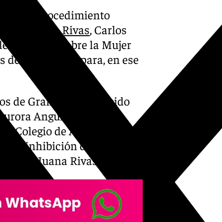
vado un procedimiento
rado de
Juana Rivas
, Carlos
de Violencia sobre la Mujer
 deontológicas para, en ese
dos de Granada ha recibido
Aurora Angulo por las
del Colegio de Abogados de
ar la inhibición del Juzgado
menor de Juana Rivas.