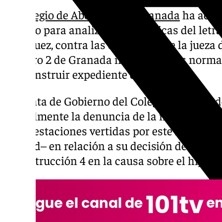
El
Colegio de Abogados de Granada
ha acti
interno para analizar si las críticas del let
Aránguez, contra las decisiones de la jueza 
número 2 de Granada incumplen las normas
caso, instruir expediente disciplinario.
La Junta de Gobierno del Colegio de Aboga
formalmente la denuncia de la magistrada 
manifestaciones vertidas por este letrado –
Madrid– en relación a su decisión de rechaz
de Instrucción 4 en la causa sobre el hijo 