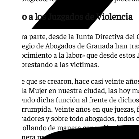
Apoyo a los Juzgados de Violencia
Por otra parte, desde la Junta Directiva de
de Colegio de Abogados de Granada han tra
reconocimiento a la labor» que desde estos 
viene prestando a las víctimas.
«Desde que se crearon, hace casi veinte año
sobre la Mujer en nuestra ciudad, las hoy m
ejerciendo dicha función al frente de dich
ininterrumpida. Veinte años en que juezas, f
procuradores y sobre todo abogados, todos
desarrollando de manera generalizada nues
de manera profesional, coherente y leal, l