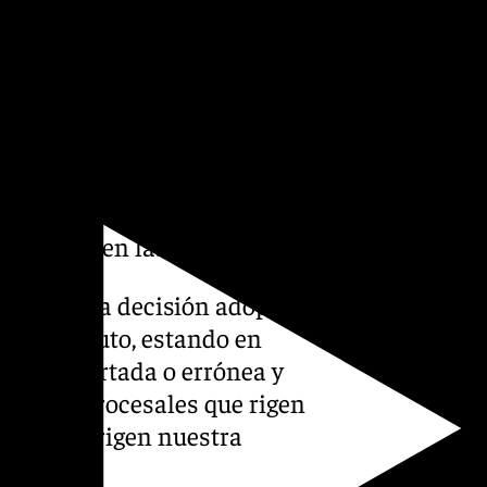
de medios profesionales y
ctivo», relatan en un
ámbito en el que se
genera debates y decisiones
s actuantes» pero rechazan
e influir en las resoluciones.
hos con la decisión adoptada
 en absoluto, estando en
 como acertada o errónea y
 normas procesales que rigen
gicas que rigen nuestra