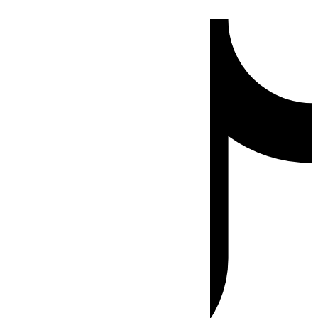
Ir
Tiktok
al
contenido