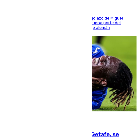
El conjunto de Luis García se adelantó con un golazo de Miguel
Sierra y ofreció buenas sensaciones durante buena parte del
encuentro, pero acabó cediendo ante el empuje alemán
08.08.2026
Christantus Uche, delantero del Getafe, se