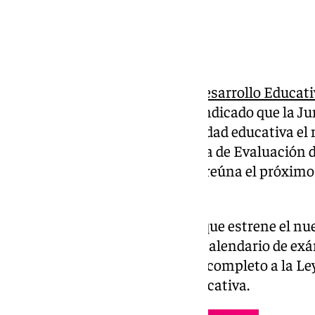
La consejera de
Andalucía
de
Desarrollo Educati
María del Carmen Castillo, ha indicado que la Ju
esté a disposición de la comunidad educativa e
información «clara» de la Prueba de Evaluación d
la Admisión PEvAU, una vez se reúna el próximo 
interuniversitaria.
La de 2025 será la Selectividad que estrene el 
solamente se verá unificado el calendario de ex
vez que la prueba se adapte por completo a la L
(Lomloe
), la última reforma educativa.