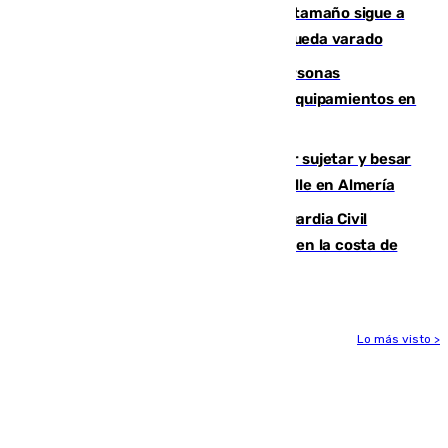
Susto en Marbella: un atún de gran tamaño sigue a
un bañista hasta la orilla de la playa y queda varado
Emvisesa refuerza la atención a personas
vulnerables con cesión de viviendas y equipamientos en
Sevilla
Condenado a dos años de cárcel por sujetar y besar
a una menor tras abordarla en plena calle en Almería
Persecución en Punta Umbría: la Guardia Civil
interviene más de 800 kilos de cocaína en la costa de
Huelva
Lo más visto >
Más noticias