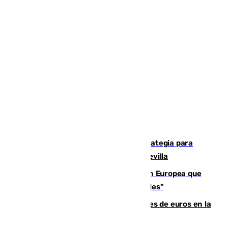
El Ayuntamiento desarrolla una estrategia para
recuperar la identidad patrimonial de Sevilla
España e Italia garantizan a la Unión Europea que
sus controles fronterizos son "temporales"
Sevilla ha invertido más de 6 millones de euros en la
transformación de su casco histórico