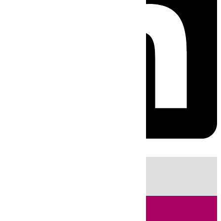
HOY
|
Sucesos
Guardia Civil
Huelva
Incendios
Fútbol