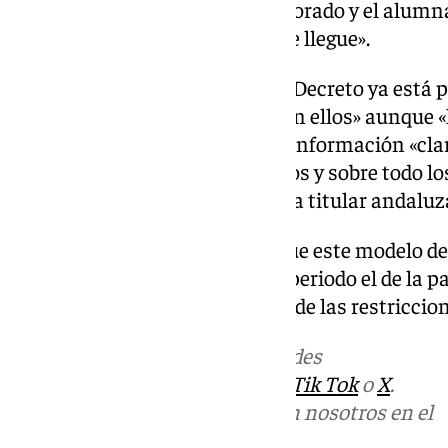
señalado que sabe que el profesorado y el alumn
Bachillerato está «deseando que llegue».
«También es verdad que el Real Decreto ya está p
de esas matrices «ya las conocen ellos» aunque 
las cuestiones concretas», una información «cla
dar en octubre «para los alumnos y sobre todo lo
ponen nerviosos», ha indicado la titular andaluz
Castillo ha indicado también que este modelo d
su formato tradicional tras un periodo el de la p
alguna manera» por los efectos de las restriccion
Más noticias de
101TV
en las redes
sociales:
Instagram
,
Facebook
,
Tik Tok
o
X
.
Puedes ponerte en contacto con nosotros en el
correo
informativos@101tv.es