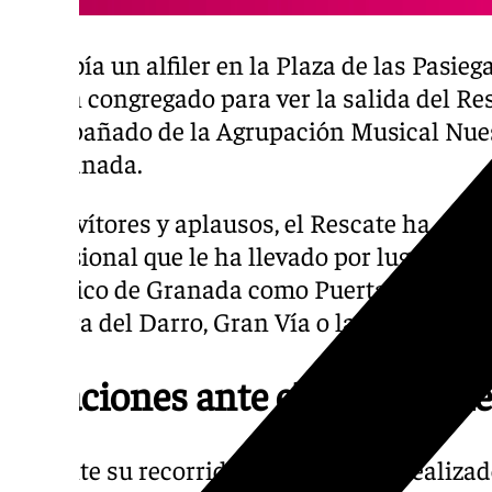
No cabía un alfiler en la Plaza de las Pasie
se han congregado para ver la salida del Res
acompañado de la Agrupación Musical Nues
de Granada.
Entre vítores y aplausos, el Rescate ha con
procesional que le ha llevado por lugares e
histórico de Granada como Puerta Real, Rey
Carrera del Darro, Gran Vía o la Plaza de la
Estaciones ante el Ayuntami
Durante su recorrido, el Rescate ha realiza