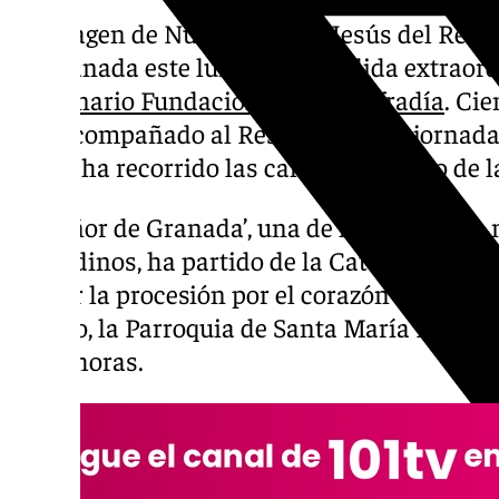
La imagen de Nuestro Padre Jesús del Resca
de Granada este lunes en su salida extraor
Centenario Fundacional de su cofradía
. Ci
han acompañado al Rescate en una jornada 
la que ha recorrido las calles del centro de 
El ‘Señor de Granada’, una de las imágenes 
granadinos, ha partido de la Catedral a las
iniciar la procesión por el corazón de la ca
templo, la Parroquia de Santa María Magdale
15.00 horas.