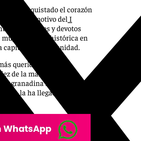
te ha conquistado el corazón
dinaria con motivo del
I
entos de cofrades y devotos
muy especial e histórica en
la capital con solemnidad.
más queridas por los
 diez de la mañana para
pital granadina hasta su
na, a la ha llegado sobre las