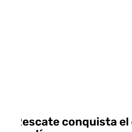
Ir
al
contenido
El Rescate conquista el