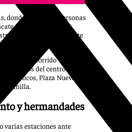
gas, donde cientos de personas
cate, que ha ido
tro Padre Jesús del Rescate
tinuado su recorrido
mblemáticos del centro
es Católicos, Plaza Nueva,
 Romanilla.
ento y hermandades
do varias estaciones ante