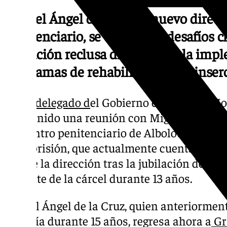
Miguel Ángel de la Cruz, nuevo direct
penitenciario, se enfrenta a desafíos c
población reclusa diversa y en la imp
programas de rehabilitación y reinserc
El
subdelegado d
el Gobierno en Granada, Jo
mantenido una reunión con Miguel Ángel de 
del centro penitenciario de Albolote, para di
de la prisión, que actualmente cuenta con 1.
asume la dirección tras la jubilación de Ja
al frente de la cárcel durante 13 años.
Miguel Ángel de la Cruz, quien anteriormente
Almería durante 15 años, regresa ahora a
Gr