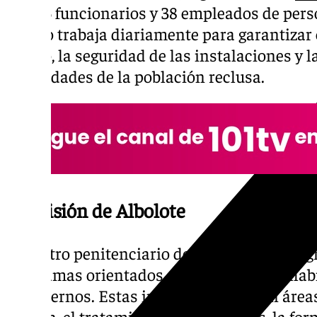
de 466 funcionarios y 38 empleados de perso
equipo trabaja diariamente para garantizar
centro, la seguridad de las instalaciones y 
necesidades de la población reclusa.
La prisión de Albolote
El centro penitenciario de Albolote otorga 
programas orientados al bienestar, la rehabi
los internos. Estas iniciativas abarcan área
terapia, el tratamiento de adicciones, la for