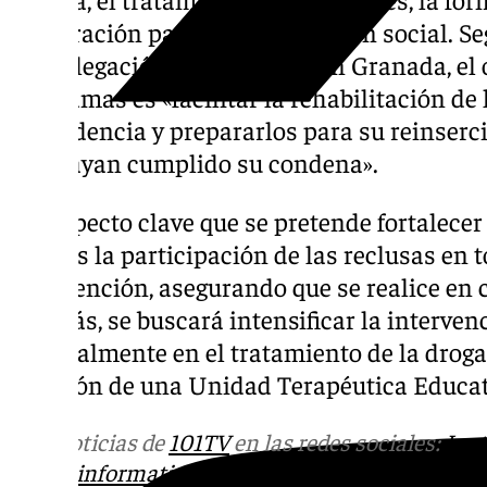
preparación para la reintegración social. S
Subdelegación del Gobierno en Granada, el o
programas es «facilitar la rehabilitación de 
reincidencia y prepararlos para su reinserc
que hayan cumplido su condena».
Un aspecto clave que se pretende fortalecer 
Cruz es la participación de las reclusas en 
intervención, asegurando que se realice en 
Además, se buscará intensificar la interven
especialmente en el tratamiento de la droga
creación de una Unidad Terapéutica Educati
Más noticias de
101TV
en las redes sociales:
Ins
correo
informativos@101tv.es