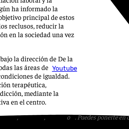
egún ha informado la
bjetivo principal de estos
los reclusos, reducir la
ión en la sociedad una vez
bajo la dirección de De la
todas las áreas de
Youtube
condiciones de igualdad.
ción terapéutica,
dicción, mediante la
va en el centro.
tagram
,
Facebook
,
Tik Tok
o
X
. Puedes ponerte en 