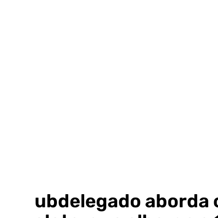
Ir
al
contenido
El subdelegado aborda co