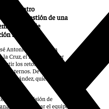
or del centro
lave en la gestión de una
lementación de
ión social.
sé Antonio Montilla, ha
la Cruz, el nuevo director
scutir los retos y prioridades
295 internos. De la Cruz
ime Hernández, quien estuvo
 dirigió la prisión de
anada
para liderar el equipo