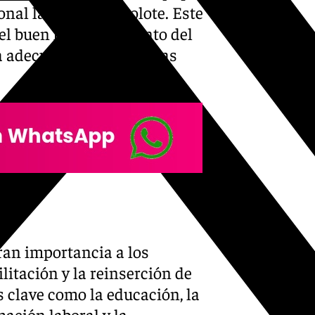
nal laboral de Albolote. Este
 el buen funcionamiento del
la adecuada atención a las
gran importancia a los
litación y la reinserción de
s clave como la educación, la
mación laboral y la