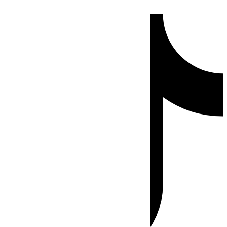
Ir
Tiktok
al
contenido