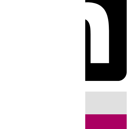
HOY
|
Fútbol
Sucesos
Cádiz
LaLiga
Campo de Gibraltar