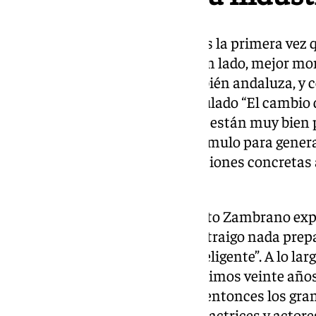
Fernando Franco por su parte es la primera vez 
nominaciones a los Goya, por un lado, mejor mo
una película de Celia Rico, también andaluza, y
cortometraje de animación, titulado “El cambio d
Arostegui.” Este tipo de eventos están muy bien
con inquietudes y sirven de estímulo para gener
podemos resolver dudas o cuestiones concretas a
Franco.
Antes de comenzar el acto Benito Zambrano expo
depende mucho del público, no traigo nada prepa
general intentaré decir algo inteligente”. A lo la
resaltado la evolución en los últimos veinte año
era algo inevitable, en aquellos entonces los gra
industria cinematográfica y las actrices y actores