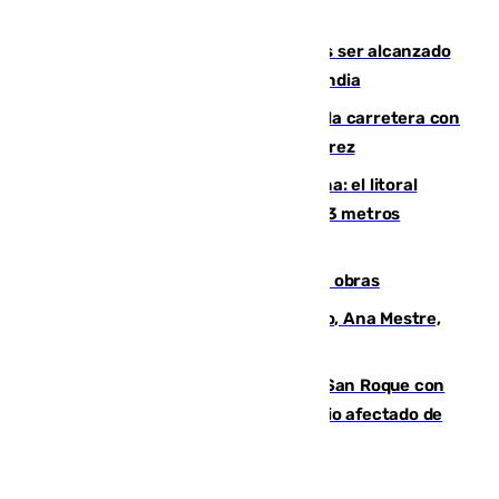
Habichuela
Un futbolista de 24 años muere tras ser alcanzado
por un rayo durante un partido en Tailandia
Muere un conductor tras salirse de la carretera con
su turismo en la A-480 a la altura de Jerez
Julio supera a junio en basura marina: el litoral
occidental malagueño recoge más de 33 metros
cúbicos de residuos
El Cádiz se afila ante un Granada en obras
La nueva presidenta del Parlamento, Ana Mestre,
hace parada institucional en Cádiz
Estabilizado el incendio forestal de San Roque con
19 familias aún desalojadas y un domicilio afectado de
gravedad