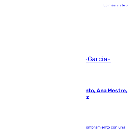
Lo más visto >
Más noticias
Ver más >
05.08.2026
La nueva presidenta del Parlamento, Ana Mestre,
hace parada institucional en Cádiz
Ana Mestre estrena su agenda oficial tras su nombramiento con una