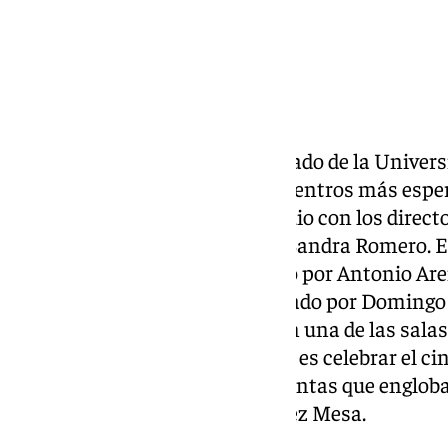
El Hospital Real sede del rectorado de la Univer
mañana de hoy uno de los encuentros más esper
séptimo arte, una charla coloquio con los direct
Zambrano, Fernando Franco y Sandra Romero. El 
La
UGR
de cine”, ha sido dirigido por Antonio Are
Jóvenes Realizadores y organizado por Domingo
la facultad de Comunicación, en una de las sal
abarrotada. “El objetivo del acto es celebrar el ci
directores de generaciones distintas que englo
cuatro goyas”, apuntaba Sánchez Mesa.