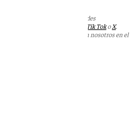
Más noticias de
101TV
en las redes
sociales:
Instagram
,
Facebook
,
Tik Tok
o
X
.
Puedes ponerte en contacto con nosotros en el
correo
informativos@101tv.es
Tags:
Últimas noticias