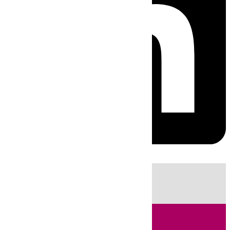
HOY
|
Fútbol
Sucesos
Cádiz
LaLiga
Campo de Gibraltar