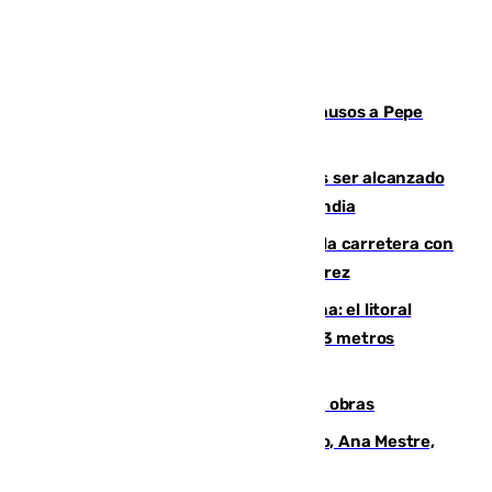
Granada despide con lágrimas y aplausos a Pepe
Habichuela
Un futbolista de 24 años muere tras ser alcanzado
por un rayo durante un partido en Tailandia
Muere un conductor tras salirse de la carretera con
su turismo en la A-480 a la altura de Jerez
Julio supera a junio en basura marina: el litoral
occidental malagueño recoge más de 33 metros
cúbicos de residuos
El Cádiz se afila ante un Granada en obras
La nueva presidenta del Parlamento, Ana Mestre,
hace parada institucional en Cádiz