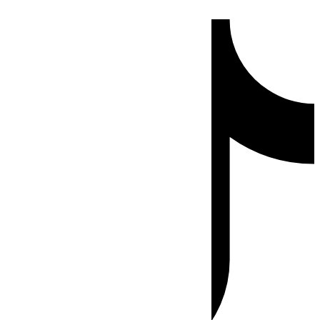
Ir
Tiktok
al
contenido