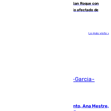
Estabilizado el incendio forestal de San Roque con
19 familias aún desalojadas y un domicilio afectado de
gravedad
Lo más visto >
Más noticias
Ver más >
05.08.2026
La nueva presidenta del Parlamento, Ana Mestre,