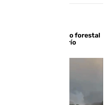
Extinguido el incendio forestal
declarado en Montefrío