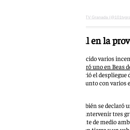
Una publicación compartida de 101TV Granada (@101tvgr
Otro incendio forestal en la pro
En los últimos día se han producido varios incen
granadina. Este sábado
se declaró uno en Beas 
paraje Puerto Blanco, que requirió el despliegue
aéreos para sofocar las llamas junto con varios
por tierra.
Y dos días antes, en Dúrcal también se declaró u
agrícola, en el que tuvieron que intervenir tres 
técnico de operaciones, un agente de medio amb
semipesado, un avión de carga en tierra y un ve