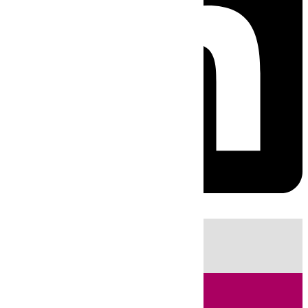
HOY
|
Sucesos
Guardia Civil
Fútbol
LaLiga
Incendios