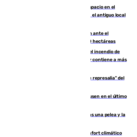
Las marca internacionales ganan espacio en el
Centro de Málaga: La Tagliatella abre en el antiguo local
de Vox Sports Bar
Moreno pide extremar la precaución ante el
incendio de Niebla, que supera las 4.000 hectáreas
340 personas más desalojadas por el incendio de
Niebla, que mantiene a 410 evacuadas y contiene a más
de 500 efectivos trabajando
Italia responde ante las "medidas de represalia" del
Gobierno de Sánchez
El Sevilla se desinfla ante el Leverkusen en el último
ensayo (1-2)
Tensión en la prisión de Alhaurín tras una pelea y la
incautación de un punzón
Málaga contabiliza 148 zonas de confort climático