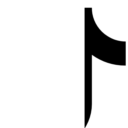
Ir
Tiktok
al
contenido