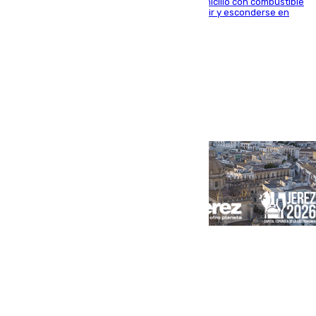
El arrestado, de 54 años, habría rociado el domicilio con combustible
y habría impedido salir a la víctima antes de huir y esconderse en
una casa cercana
Portada
Andalucía
Sevilla