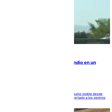
08.08.2026
Los Bomberos combaten un incendio en un
paraje de Granada
El fuego ha levantado una densa columna de humo visible desde
distintos puntos del Área Metropolitana y ha alertado a los vecinos
de la capital