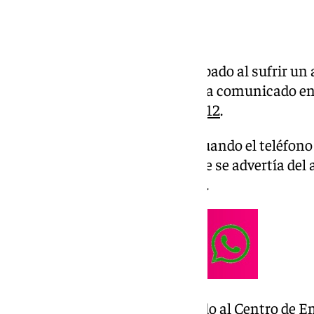
Un hombre ha fallecido este sábado al sufrir un 
por
Albolote
(Granada), según ha comunicado en 
Coordinación de Emergencias
112
.
Ha sido sobre las 07,05 horas cuando el teléfono 
Guardia Civil de Tráfico en el que se advertía del
el kilómetro 240 sentido Sevilla.
La sala coordinadora ha activado al Centro de E