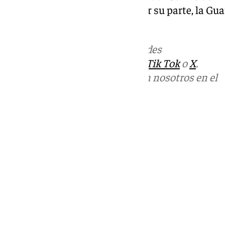
y a Mantenimiento de la Vía. Por su parte, la Gua
muerte
Más noticias de
101TV
en las redes
sociales:
Instagram
,
Facebook
,
Tik Tok
o
X
.
Puedes ponerte en contacto con nosotros en el
correo
informativos@101tv.es
Tags:
Últimas noticias