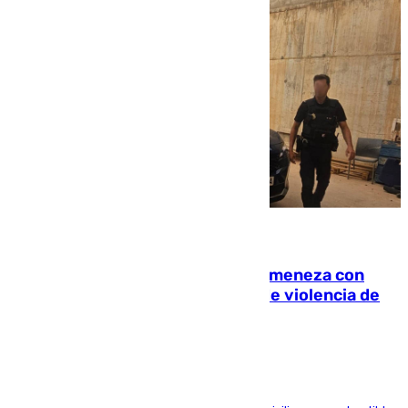
08.08.2026
Retiene a su mujer en su casa y ameneza con
quemar la vivienda: nuevo caso de violencia de
género en Málaga