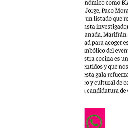
profesionales del ámbito gastronómico como Bla
Ángeles Pérez Samper, David de Jorge, Paco Mora
López Canís y Paula Pascual, en un listado que ref
dentro del sector: desde chefs hasta investigador
divulgadores. La alcaldesa de Granada, Marifrán 
confianza depositada en la ciudad para acoger e
ha destacado el enorme valor simbólico del event
gastronomía y es emoción. Nuestra cocina es un
experiencia que se dirige a los sentidos y que no
expresado. Para Carazo, acoger esta gala refuer
destino de turismo gastronómico y cultural de c
con el gran objetivo de ciudad, la candidatura 
Europea de la Cultura.