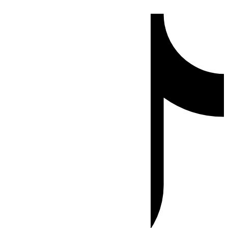
Ir
Tiktok
al
contenido