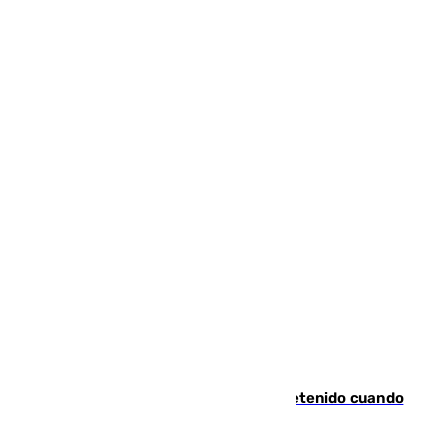
Mata a su expareja en Murcia y es detenido cuando
huía hacia Granada