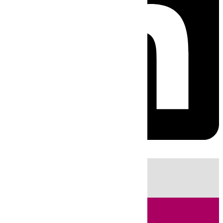
HOY
|
Fútbol
Sucesos
Cádiz
Política
LaLiga