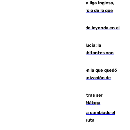
El Boreham Wood, equipo de la quinta liga inglesa,
rechaza una oferta equivalente a un tercio de lo que
vale el club por un jugador
La familia Hernangómez: un legado de leyenda en el
mundo del baloncesto
Nuevo récord de población en Andalucía: la
comunidad supera los 8,7 millones de habitantes con
una alta tasa de extranjeros
Agrede sexualmente a una mujer con la que quedó
por Instagram: dos años prisión e indemnización de
9.000 euros
Un turista de 17 años, hospitalizado tras ser
atropellado a propósito en el Centro de Málaga
De bocadillos a lentejas y pollo: así ha cambiado el
menú de los militares desplegados en Ceuta