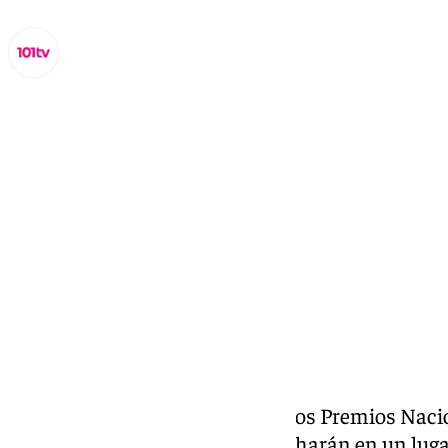
Juanfran Hierro
lunes, 20 octubre 2025, 09:20
Compartir:
Por primera vez en su historia, los Premios Nac
celebrarán fuera de Madrid, y lo harán en un lug