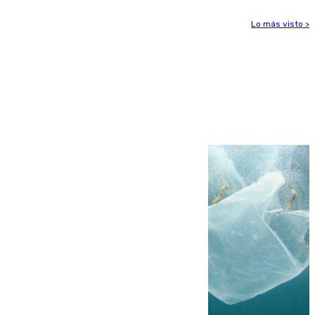
Lo más visto >
Más noticias
Ver más >