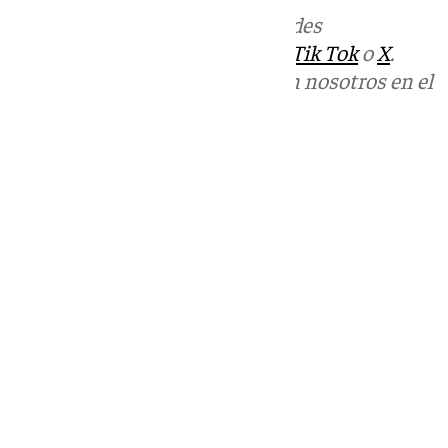
Más noticias de
101TV
en las redes
sociales:
Instagram
,
Facebook
,
Tik Tok
o
X
.
Puedes ponerte en contacto con nosotros en el
correo
informativos@101tv.es
Tags:
Últimas noticias