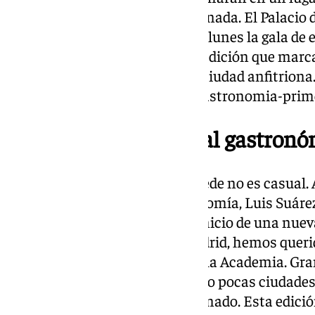
mapa culinario español, en Granada. El Palacio
será el escenario que acoja este lunes la gala de
prestigiosos del sector, en una edición que marc
para los premios como para la ciudad anfitriona
acogera-premios-nacionales-gastronomia-prim
Granada, como capital gastronó
La elección de Granada como sede no es casual. A
de la Real Academia de Gastronomía, Luis Suáre
que esta 51ª edición “marca el inicio de una nuev
“Después de medio siglo en Madrid, hemos querid
sentido al carácter nacional de la Academia. Gra
y hospitalidad. Representa como pocas ciudades l
gastronomía española”, ha afirmado. Esta edici