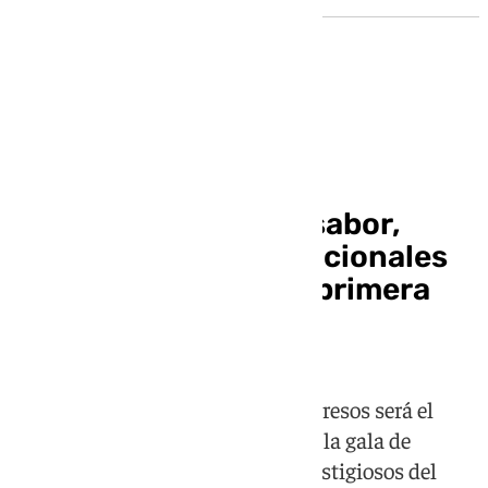
Gastronomía
Granada, capital del sabor,
acoge los Premios Nacionales
de Gastronomía, por primera
vez fuera de Madrid
El Palacio de Exposiciones y Congresos será el
escenario que albergue este lunes la gala de
entrega de los galardones más prestigiosos del