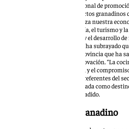
logro con la estrategia institucional de promoci
que busca posicionar los productos granadinos 
autenticidad. “El evento dinamiza nuestra econ
sectores clave como la hostelería, el turismo y la
fundamentales para el empleo y el desarrollo de
destacado el diputado. Además, ha subrayado qu
del trabajo constante de una provincia que ha s
culinaria sin renunciar a la innovación. “La coc
historia, la diversidad territorial y el compromis
Mostraremos a los principales referentes del sec
despensa y el potencial de Granada como destin
turístico de primer nivel”, ha añadido.
El legado culinario granadino