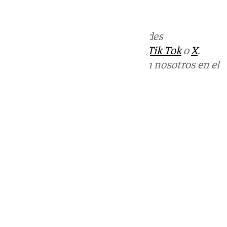
Más noticias de
101TV
en las redes
sociales:
Instagram
,
Facebook
,
Tik Tok
o
X
.
Puedes ponerte en contacto con nosotros en el
correo
informativos@101tv.es
Tags:
Últimas noticias