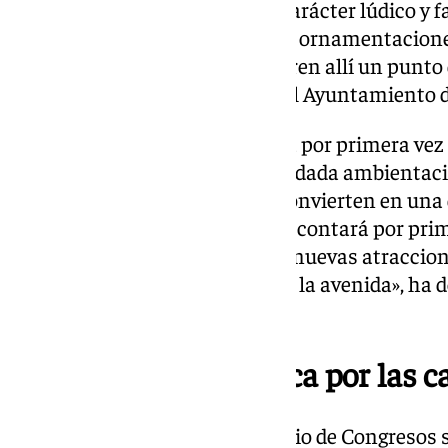
propuestas que aumentan su carácter lúdico y f
escena más envolvente, nuevas ornamentacione
busca que las familias encuentren allí un punto
atractivo», según ha detallado el Ayuntamiento 
El Paseo del Violón se incorpora por primera ve
Poblado Navideño, «con una cuidada ambientació
elementos decorativos que lo convierten en una
esta edición». «Su paseo central contará por pr
belén de luces, acompañado de nuevas atraccio
que aportará dinamismo a toda la avenida», ha d
Ayuntamiento.
La gran noria y música por las ca
También la explanada del Palacio de Congresos