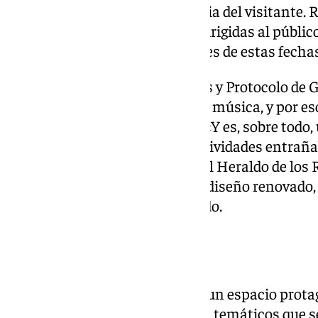
ambientación y en la experiencia del visitante. 
incorpora nuevas propuestas dirigidas al público
circuito de actividades familiares de estas fech
La concejala de Fiestas Mayores y Protocolo de 
manifestado que la Navidad «es música, y por eso
villancicos las calles y plazas». «Y es, sobre to
familias disfruten juntas de actividades entraña
Inverland, el Belén Municipal, el Heraldo de lo
navideños de artesanía con un diseño renovado,
Cabalgata de Reyes», ha señalado.
Mercado navideño
El centro histórico vuelve a ser un espacio prot
Granada gracias a los mercados temáticos que se