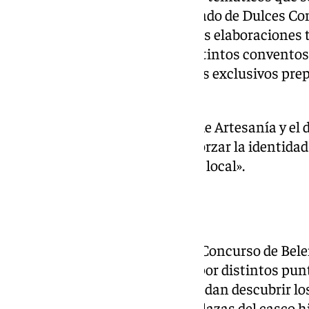
destaca especialmente el Mercado de Dulces Con
presenta por primera vez con las elaboraciones t
fruto de la colaboración con distintos convento
cofradías, que ofrecen productos exclusivos pre
detallado el Ayuntamiento.
También continúa el Mercado de Artesanía y el d
madera, que contribuyen «a reforzar la identidad
ciudad y a impulsar el comercio local».
Ruta de Belenes
Granada celebrará este año un Concurso de Belen
se complementa con una ruta por distintos punt
que granadinos y visitantes puedan descubrir lo
mientras recorren las calles y plazas del casco hi