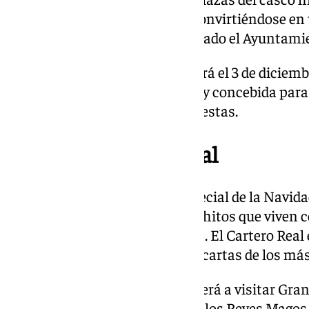
programa turístico navideño, convirtiéndose en 
a todos los públicos», ha informado el Ayuntami
El Belén Municipal se inaugurará el 3 de diciem
edición especialmente cuidada y concebida para
imprescindible durante estas fiestas.
Cartero y Heraldo Real
Dentro de la programación especial de la Navid
ha querido reforzar los grandes hitos que viven c
y, muy especialmente, los niños. El Cartero Real e
Ayuntamiento para recoger las cartas de los má
Además, el El Heraldo Real volverá a visitar Gra
Rocío, anunciando la llegada de los Reyes Magos