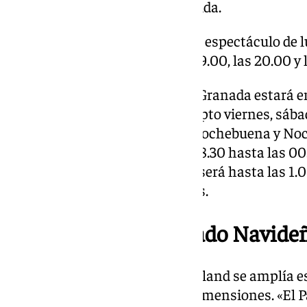
punto emblemático de bienvenida.
La Plaza del Carmen acogerá su espectáculo de lu
en varios pases cada día: a las 19.00, las 20.00 y 
La iluminación en el centro de Granada estará e
18.30 hasta las 1.00 horas, excepto viernes, sába
hasta las 3.00 horas y días de Nochebuena y Noc
los barrios, se encenderá a las 18.30 hasta las 0
sábado y víspera de festivo que será hasta las 1
Nochevieja hasta las 3.00 horas.
Ampliación del Poblado Navide
El gran Poblado Navideño Inverland se amplía e
espacio temático de mayores dimensiones. «El 