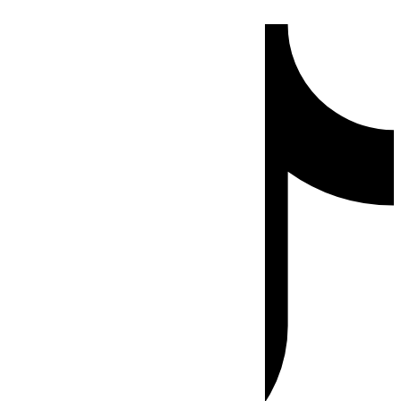
Ir
Tiktok
al
contenido