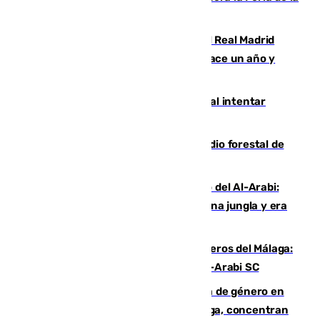
Juventud Cofrade de Málaga
El fichaje más caro de la historia del Real Madrid
costaba 105 millones de euros menos hace un año y
jugaba en Leganés
Ceuta suma 82 fallecidos en el mar al intentar
cruzar la frontera española
Huelva eleva a emergencia el incendio forestal de
Niebla
Juanfran Funes, sobre el duro juego del Al-Arabi:
“Por momentos nos hemos metido en una jungla y era
hasta peligroso”
Ya se han estrenado los tres delanteros del Málaga:
Eneko Jauregui, bigoleador contra el Al-Arabi SC
35 mujeres asesinadas por violencia de género en
España en este 2026: Andalucía y Málaga, concentran