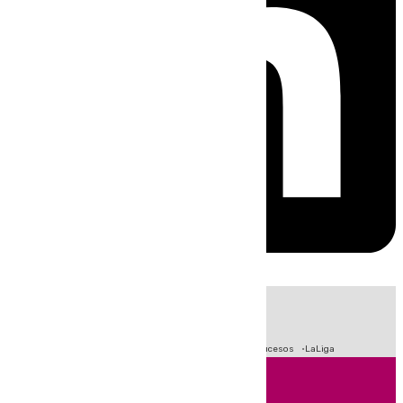
HOY
|
Fútbol
Primera División
Crisis Migratoria en Ceuta
Sucesos
LaLiga