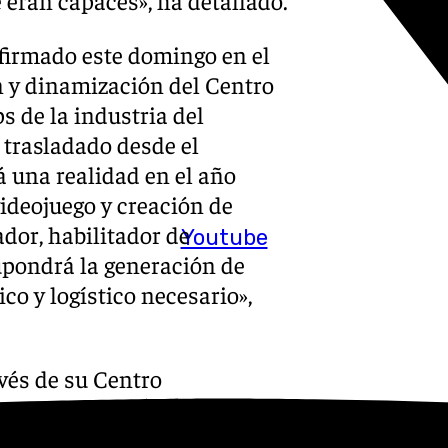
 firmado este domingo en el
n y dinamización del Centro
 de la industria del
 trasladado desde el
á una realidad en el año
videojuego y creación de
dor, habilitador de
Youtube
upondrá la generación de
co y logístico necesario»,
vés de su Centro
ana, el iQuantum, colaborará
prendimiento y el desarrollo