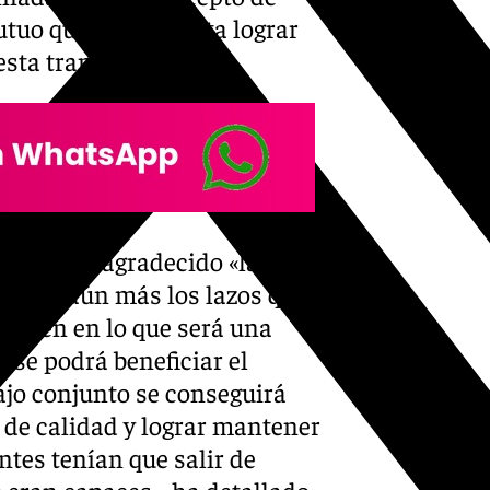
utuo que nos permita lograr
 esta transformación».
nzález, ha agradecido «la
rechar aún más los lazos que
 Jaén en lo que será una
 se podrá beneficiar el
ajo conjunto se conseguirá
de calidad y lograr mantener
ntes tenían que salir de
 eran capaces», ha detallado.