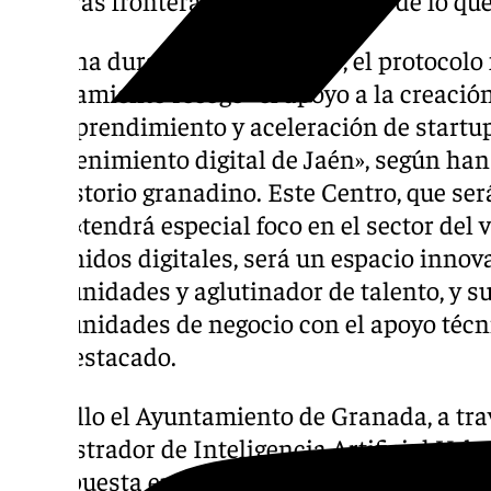
Con una duración de dos años, el protocolo
Ayuntamiento recoge «el apoyo a la creació
de emprendimiento y aceleración de startups
entretenimiento digital de Jaén», según han
Consistorio granadino. Este Centro, que ser
2025, «tendrá especial foco en el sector del 
contenidos digitales, será un espacio innova
oportunidades y aglutinador de talento, y s
oportunidades de negocio con el apoyo técni
han destacado.
Para ello el Ayuntamiento de Granada, a tra
Demostrador de Inteligencia Artificial Urb
en la puesta en marcha de programas de em