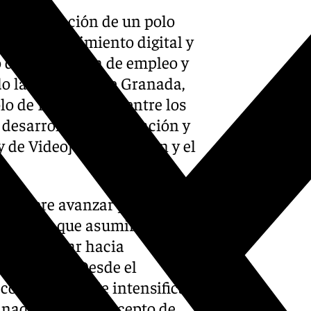
do la creación de un polo
 el emprendimiento digital y
 de generación de empleo y
o la alcaldesa de Granada,
olo de Intenciones entre los
desarrollo, consolidación y
y de Videojuegos de Jaén y el
e quiere avanzar y adaptarse
es tienen que asumir nuevos
para avanzar hacia
cipativos». Desde el
compromiso de intensificar
dinada con un concepto de