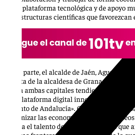
polo o plataforma tecnológica y de apoyo m
infraestructuras científicas que favorezcan
Por su parte, el alcalde de Jaén, Agustín Go
apuesta de la alcaldesa de Granada por est
unen a ambas capitales tendiendo la mano a
gran plataforma digital innovadora de la que
conjunto de Andalucía». Gracias a este trab
«dinamizar las economías, generar empleos 
en casa el talento de nuestros jóvenes que a
nuestras fronteras para demostrar de lo que