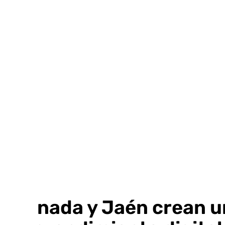
Ir
al
contenido
Granada y Jaén crean u