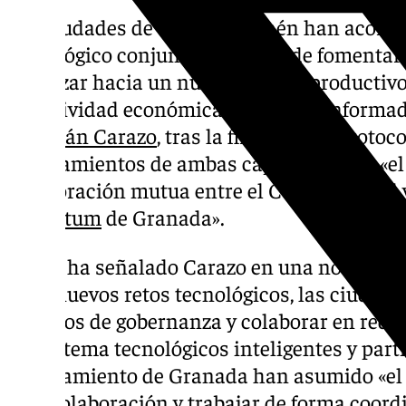
Las ciudades de Granada y Jaén han acorda
tecnológico conjunto con el fin de fomentar
«avanzar hacia un nuevo modelo productivo
de actividad económica». Así lo ha informad
Marifrán Carazo
, tras la firma de un Protoc
ayuntamientos de ambas capitales, para «el 
colaboración mutua entre el Centro Digital 
iQuantum
de Granada».
Según ha señalado Carazo en una nota, «si s
a los nuevos retos tecnológicos, las ciudad
modelos de gobernanza y colaborar en red 
ecosistema tecnológicos inteligentes y parti
Ayuntamiento de Granada han asumido «el 
esta colaboración y trabajar de forma coor