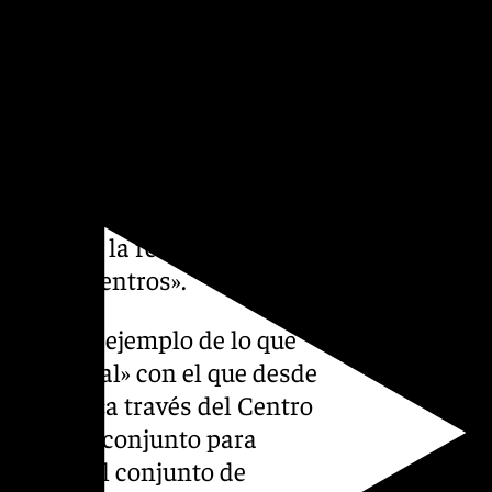
nomía sostenible facilitando
rno a la tecnología».
ás, a «trabajar
as tecnológicos en favor de
a economía; diseñar y
ividades de formación
ow-How’ y la red de contactos
e ambos centros».
ste es un ejemplo de lo que
ctor digital» con el que desde
laborar «a través del Centro
y trabajo conjunto para
ora para el conjunto de