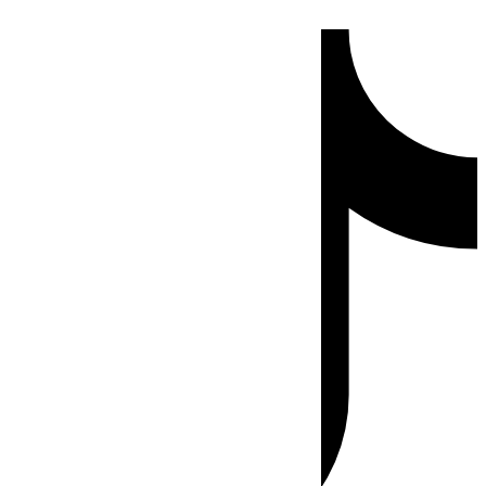
Ir
Tiktok
al
contenido