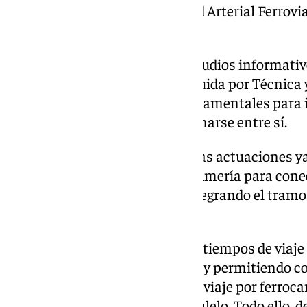
Antequera-Granada, el de la Red Arterial Ferrovi
el Granada-Almería.
El estudio de viabilidad y los estudios informati
Temporal de Empresas constituida por Técnica y 
S.A., engloban dos trabajos fundamentales para i
Mediterráneo que deben coordinarse entre sí.
Es por un lado la definición de las actuaciones y
funcional del tramo Granada-Almería para cone
en ancho estándar europeo, integrando el tramo
Mediterráneo.
Con ello se consigue reducir los tiempos de viaj
haciéndolos más competitivos, y permitiendo co
menos de tres horas y media de viaje por ferrocar
que se están ejecutando en paralelo. Todo ello, 