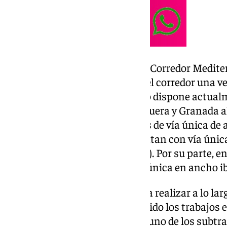
Este tramo dará continuidad al Corredor Mediter
través de Murcia, con el resto del corredor una ve
Antequera-Granada-Almería no dispone actualm
homogénea, ya que entre Antequera y Granada a
doble con ancho estándar, otros de vía única de
(Loja y entrada a Granada) cuentan con vía única
y ancho ibérico en la misma vía). Por su parte, e
configuración actual es de «vía única en ancho ib
De esta forma, las actuaciones a realizar a lo la
alcances por lo que se han dividido los trabajos 
independientes, uno para cada uno de los subtra