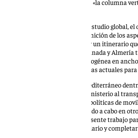
que transformará y conformará «la columna vert
ferroviaria andaluza.
De forma coherente con dicho estudio global, el o
estudios informativos es la definición de los as
de explotación para «conformar un itinerario qu
ferroviaria entre Antequera, Granada y Almería 
mercancías, con una línea homogénea en ancho 
permita solucionar los problemas actuales para p
La importancia del Corredor Mediterráneo dentr
Transportes y el impulso del Ministerio al tran
mercancías, en el marco de las políticas de movil
actuaciones que se están llevando a cabo en otro
hacen necesario «realizar el presente trabajo pa
desarrollo del transporte ferroviario y completa