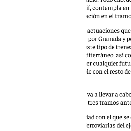
que el Ministerio, a través de Adif, contempla en
renovación que tiene en preparación en el tram
Y por otro lado el análisis de las actuaciones qu
el paso de trenes de mercancías por Granada y 
garantizando la circulación de este tipo de tren
continuidad por el Corredor Mediterráneo, así 
específicos que deberá «satisfacer cualquier fut
Granada para que sea compatible con el resto de 
incluirá la variante de Moreda.
En este contrato de servicios se va a llevar a cab
que analizará el conjunto de los tres tramos ant
Se trata de un estudio de viabilidad con el que s
integral a todas las cuestiones ferroviarias del