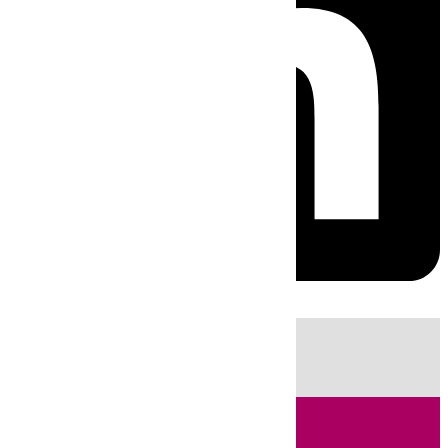
HOY
|
Sucesos
Guardia Civil
Fútbol
LaLiga
Incendios