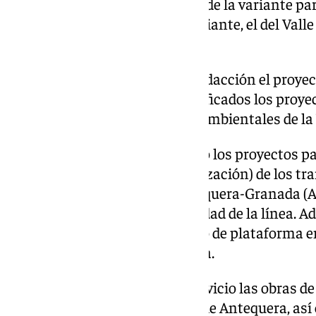
proceso de licitación del tramo de la variante para
Loja; y el último tramo de la variante, el del Vall
supervisión.
Igualmente, se encuentra en redacción el proyect
Velocidad de Loja, y están planificados los proye
de medidas complementarias ambientales de la V
Asimismo, Adif está redactando los proyectos par
y CMS (Control, Mando y Señalización) de los tr
la Línea de Alta Velocidad Antequera-Granada (A
Chana), para mejorar la capacidad de la línea. Ad
proyecto de acondicionamiento de plataforma ent
Puesto de Banalización de Íllora.
Se ha finalizado y puesto en servicio las obras 
a la estación de Alta Velocidad de Antequera, así