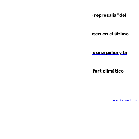
de 500 efectivos trabajando
Italia responde ante las "medidas de represalia" del
Gobierno de Sánchez
El Sevilla se desinfla ante el Leverkusen en el último
ensayo (1-2)
Tensión en la prisión de Alhaurín tras una pelea y la
incautación de un punzón
Málaga contabiliza 148 zonas de confort climático
para enfrentar las altas temperaturas
Lo más visto >
Más noticias
Ver más >