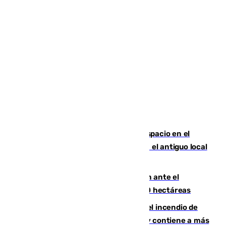
Las marca internacionales ganan espacio en el
Centro de Málaga: La Tagliatella abre en el antiguo local
de Vox Sports Bar
Moreno pide extremar la precaución ante el
incendio de Niebla, que supera las 4.000 hectáreas
340 personas más desalojadas por el incendio de
Niebla, que mantiene a 410 evacuadas y contiene a más