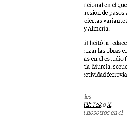
realizó y presentó un estudio funcional en el qu
la electrificación de la línea, supresión de pasos 
el planteamiento preliminar de ciertas variantes
tiempos de viaje entre Granada y Almería.
El pasado mes de noviembre, Adif licitó la redacc
renovación, que permitirán empezar las obras en
variantes de trazado identificadas en el estudio
la Línea de Alta Velocidad Almería-Murcia, sec
manera que se garantice la conectividad ferrovia
momento.
Más noticias de
101TV
en las redes
sociales:
Instagram
,
Facebook
,
Tik Tok
o
X
.
Puedes ponerte en contacto con nosotros en el
correo
informativos@101tv.es