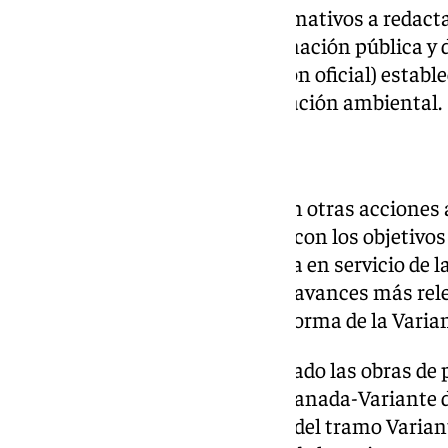
El alcance de los estudios informativos a redacta
de base a los procesos de información pública y 
administraciones (o información oficial) establec
ferroviaria vigente y en la legislación ambiental.
OTRAS ACTUACIONES
El Ministerio está trabajando en otras acciones a
Granada-Almería para cumplir con los objetivos 
Mediterráneo. Así, tras la puesta en servicio de l
Bobadilla-Granada en 2019, los avances más rel
de todos los proyectos de plataforma de la Varian
En este marco, ya se han ejecutado las obras de
sobre el ferrocarril Bobadilla-Granada-Variante 
ejecución desde junio las obras del tramo Variant