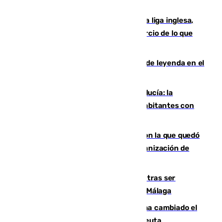
El Boreham Wood, equipo de la quinta liga inglesa,
rechaza una oferta equivalente a un tercio de lo que
vale el club por un jugador
La familia Hernangómez: un legado de leyenda en el
mundo del baloncesto
Nuevo récord de población en Andalucía: la
comunidad supera los 8,7 millones de habitantes con
una alta tasa de extranjeros
Agrede sexualmente a una mujer con la que quedó
por Instagram: dos años prisión e indemnización de
9.000 euros
Un turista de 17 años, hospitalizado tras ser
atropellado a propósito en el Centro de Málaga
De bocadillos a lentejas y pollo: así ha cambiado el
menú de los militares desplegados en Ceuta