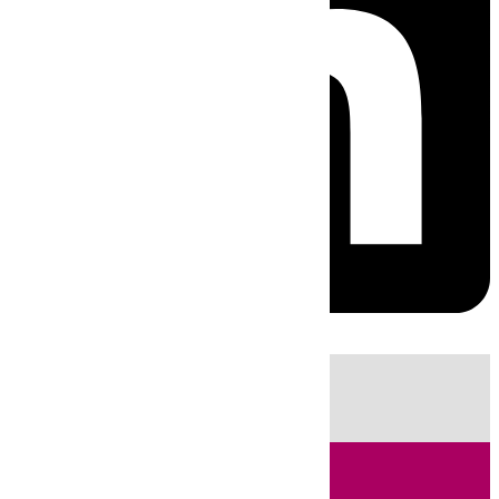
HOY
|
Fútbol
Sucesos
Cádiz
Política
LaLiga