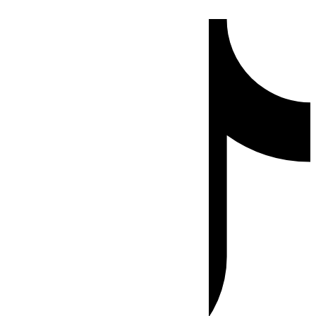
Ir
Tiktok
al
contenido