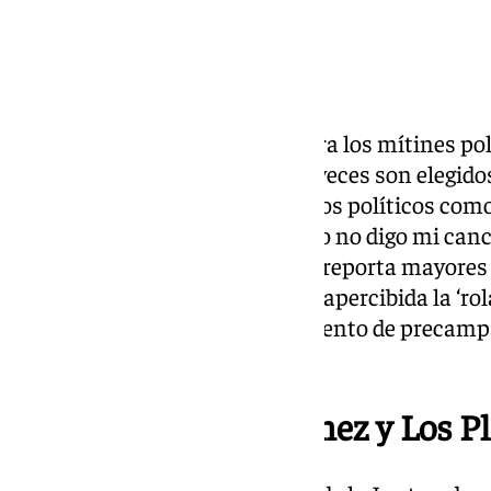
Lo de las canciones elegidas para los mítines pol
de vueltas a los músicos, que a veces son elegid
no tienen afinidad. Pero, claro, los políticos co
Arnaldos’ piensan aquello de «yo no digo mi canc
escogen el tema que piensan le reporta mayores 
cuento de que no ha pasado desapercibida la ‘ro
abierto su gran acto de lanzamiento de precamp
puedo hacer’ de Los Planetas.
Los vínculos de Sánchez y Los P