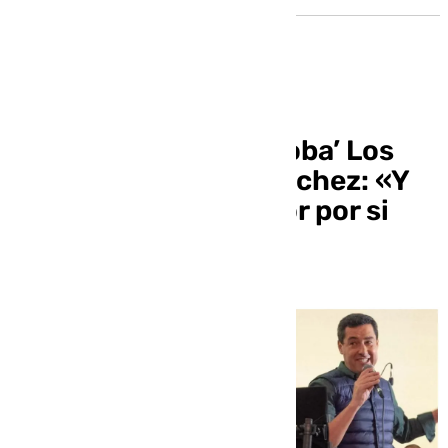
Juanma Moreno le ‘roba’ Los
Planetas a Pedro Sánchez: «Y
siempre voy al Amador por si
apareces…»