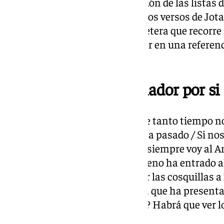
entrada en el acto de presentación de las listas d
rifss de guitarra de Florent con los versos de Jot
amoroso marca de la casa planetera que recorre a
Granada convirtiendo el Amador en una referenci
Planetas en todo el país.
«Y siempre voy al Amador por si
«¿Qué puedo hacer si después de tanto tiempo no 
después de todo el tiempo que ha pasado / Si nos
pasado por tu casa 20 veces / Y siempre voy al A
versos con los que Juanma Moreno ha entrado al
Congress. ¿Una forma de buscar las cosquillas a 
¿una referencia a la ciudad en la que ha presenta
semanas de campaña intensas? Habrá que ver lo
provincias.